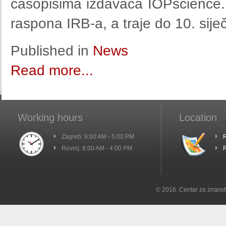
časopisima izdavača IOPscience. 
raspona IRB-a, a traje do 10. sije
Published in
News
Read more...
Working hours
Location
Zagreb: 9:00 AM - 5:00 PM
R
Rovinj: 8:00 AM - 4:00 PM
R
© 2016. Centar za znanst