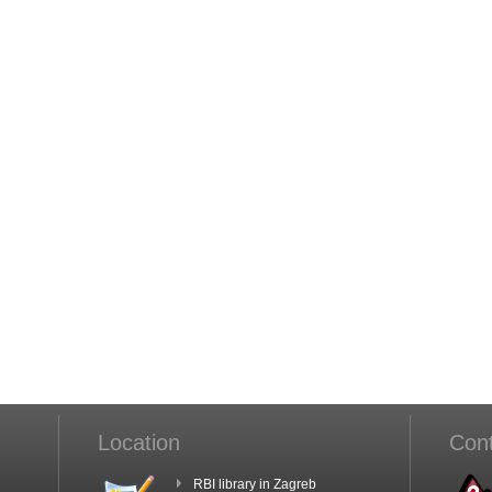
Location
Con
RBI library in Zagreb