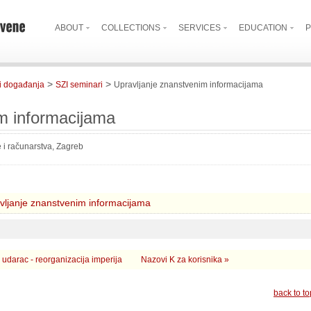
ABOUT
COLLECTIONS
SERVICES
EDUCATION
P
>
>
i događanja
SZI seminari
Upravljanje znanstvenim informacijama
m informacijama
e i računarstva, Zagreb
vljanje znanstvenim informacijama
 udarac - reorganizacija imperija
Nazovi K za korisnika »
back to to