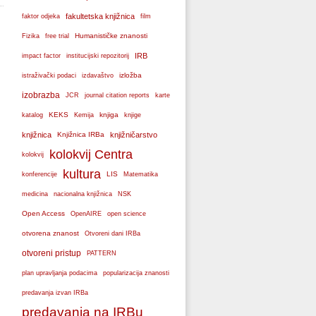
fakultetska knjižnica
faktor odjeka
film
Humanističke znanosti
Fizika
free trial
IRB
impact factor
institucijski repozitorij
izložba
istraživački podaci
izdavaštvo
izobrazba
JCR
journal citation reports
karte
KEKS
knjiga
katalog
Kemija
knjige
knjižnica
Knjižnica IRBa
knjižničarstvo
kolokvij Centra
kolokvij
kultura
LIS
konferencije
Matematika
medicina
nacionalna knjižnica
NSK
Open Access
OpenAIRE
open science
otvorena znanost
Otvoreni dani IRBa
otvoreni pristup
PATTERN
plan upravljanja podacima
popularizacija znanosti
predavanja izvan IRBa
predavanja na IRBu