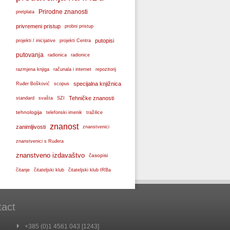
Prirodne znanosti
pretplata
privremeni pristup
probni pristup
projekti / inicijative
putopisi
projekti Centra
putovanja
radionica
radionice
razmjena knjiga
računala i internet
repozitorij
specijalna knjižnica
Ruđer Bošković
scopus
svašta
Tehničke znanosti
standard
SZI
tehnologija
telefonski imenik
tražilice
znanost
zanimljivosti
znanstvenici
znanstvenici s Ruđera
znanstveno izdavaštvo
časopisi
čitanje
čitateljski klub
čitateljski klub IRBa
tact
+385 (0)1 4561 043 [1243]