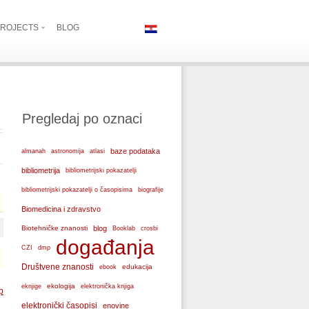
ROJECTS
BLOG
Pregledaj po oznaci
baze podataka
almanah
astronomija
atlasi
bibliometrija
bibliometrijski pokazatelji
bibliometrijski pokazatelji o časopisima
biografije
Biomedicina i zdravstvo
Biotehničke znanosti
blog
Booklab
crosbi
događanja
CZI
dmp
Društvene znanosti
edukacija
ebook
ekologija
eknjige
elektronička knjiga
p
elektronički časopisi
enovine