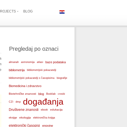
ROJECTS
BLOG
Pregledaj po oznaci
a
baze podataka
almanah
astronomija
atlasi
m
e
bibliometrija
bibliometrijski pokazatelji
bibliometrijski pokazatelji o časopisima
biografije
Biomedicina i zdravstvo
Biotehničke znanosti
blog
Booklab
crosbi
događanja
CZI
dmp
Društvene znanosti
edukacija
ebook
ekologija
eknjige
elektronička knjiga
elektronički časopisi
enovine