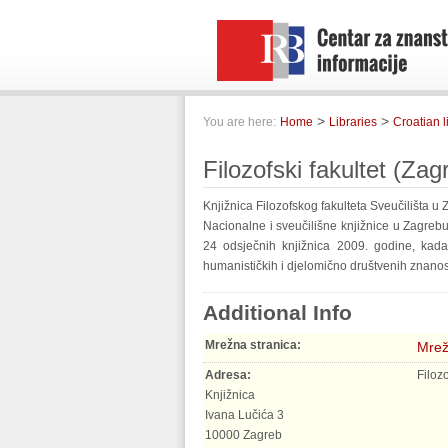
>
>
You are here:
Home
Libraries
Croatian l
Filozofski fakultet (Zag
Knjižnica Filozofskog fakulteta Sveučilišta 
Nacionalne i sveučilišne knjižnice u Zagreb
24 odsječnih knjižnica 2009. godine, kada
humanističkih i djelomično društvenih znanos
Additional Info
Mrežna stranica:
Mrež
Adresa:
Filoz
Knjižnica
Ivana Lučića 3
10000 Zagreb