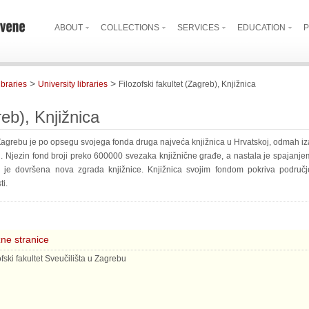
ABOUT
COLLECTIONS
SERVICES
EDUCATION
P
>
>
ibraries
University libraries
Filozofski fakultet (Zagreb), Knjižnica
reb), Knjižnica
u Zagrebu je po opsegu svojega fonda druga najveća knjižnica u Hrvatskoj, odmah iz
u. Njezin fond broji preko 600000 svezaka knjižnične građe, a nastala je spajanje
 je dovršena nova zgrada knjižnice. Knjižnica svojim fondom pokriva područj
ti.
ne stranice
ofski fakultet Sveučilišta u Zagrebu