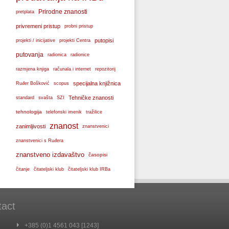
Prirodne znanosti
pretplata
privremeni pristup
probni pristup
projekti / inicijative
putopisi
projekti Centra
putovanja
radionica
radionice
razmjena knjiga
računala i internet
repozitorij
specijalna knjižnica
Ruđer Bošković
scopus
svašta
Tehničke znanosti
standard
SZI
tehnologija
telefonski imenik
tražilice
znanost
zanimljivosti
znanstvenici
znanstvenici s Ruđera
znanstveno izdavaštvo
časopisi
čitanje
čitateljski klub
čitateljski klub IRBa
tact
+385 (0)1 4561 043 [1243]