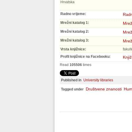
Hrvatska
Radno vrijeme:
Radn
Mrežni katalog 1:
Mrež
Mrežni katalog 2:
Mrež
Mrežni katalog 3:
Mrež
Vrsta knjižnice:
fakul
Profil knjižnice na Facebooku:
Knjiž
Read
105506
times
Published in
University libraries
Društvene znanosti
Huma
Tagged under