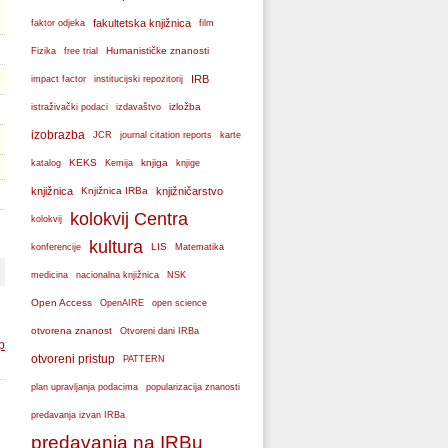
fakultetska knjižnica
faktor odjeka
film
Humanističke znanosti
Fizika
free trial
IRB
impact factor
institucijski repozitorij
izložba
istraživački podaci
izdavaštvo
izobrazba
JCR
journal citation reports
karte
KEKS
knjiga
katalog
Kemija
knjige
knjižnica
Knjižnica IRBa
knjižničarstvo
kolokvij Centra
kolokvij
kultura
LIS
konferencije
Matematika
medicina
nacionalna knjižnica
NSK
Open Access
OpenAIRE
open science
otvorena znanost
Otvoreni dani IRBa
p
otvoreni pristup
PATTERN
plan upravljanja podacima
popularizacija znanosti
predavanja izvan IRBa
predavanja na IRBu