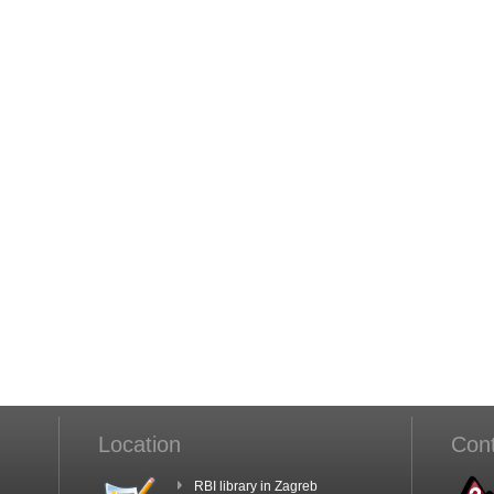
Location
Con
RBI library in Zagreb