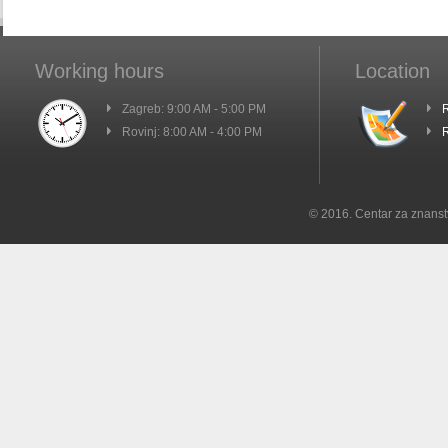
Working hours
Location
Zagreb: 9:00 AM - 5:00 PM
R
Rovinj: 8:00 AM - 4:00 PM
R
© 2016. Centar za znanst