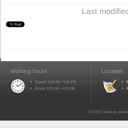
Last modifi
Working hours
Location
Zagreb: 9:00 AM - 5:00 PM
R
Rovinj: 8:00 AM - 4:00 PM
R
© 2016. Centar za znanst