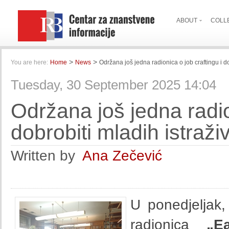
ABOUT
COLL
>
>
You are here:
Home
News
Održana još jedna radionica o job craftingu i d
Tuesday, 30 September 2025 14:04
Održana još jedna radio
dobrobiti mladih istraži
Written by
Ana Zečević
U ponedjeljak,
radionica
„E