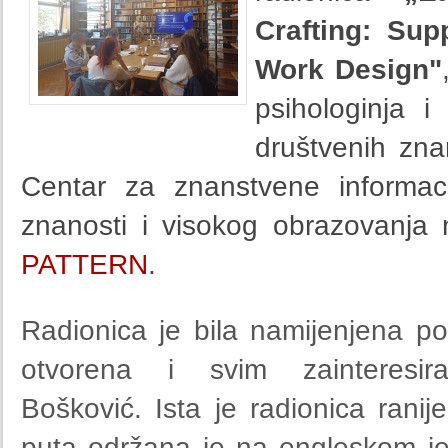
Crafting: Sup
Work Design"
psihologinja i
društvenih znan
Centar za znanstvene informaci
znanosti i visokog obrazovanja
PATTERN
.
Radionica je bila namijenjena pon
otvorena i svim zainteresir
Bošković. Ista je radionica rani
puta održana je na engleskom je