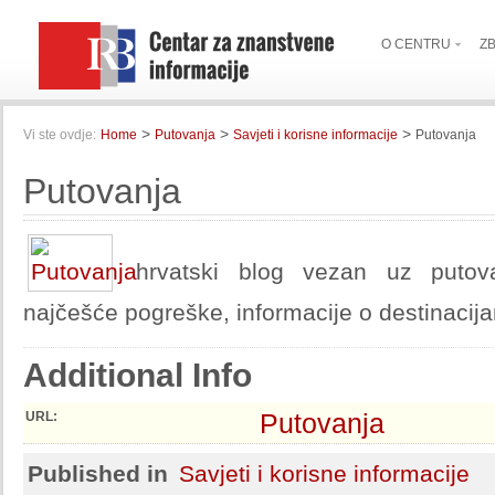
O CENTRU
Z
>
>
>
Vi ste ovdje:
Home
Putovanja
Savjeti i korisne informacije
Putovanja
Putovanja
hrvatski blog vezan uz putovan
najčešće pogreške, informacije o destinacij
Additional Info
Putovanja
URL:
Published in
Savjeti i korisne informacije