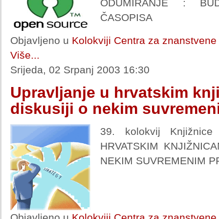
ODUMIRANJE : BUD
ČASOPISA
Objavljeno u
Kolokviji Centra za znanstvene 
Više...
Srijeda, 02 Srpanj 2003 16:30
Upravljanje u hrvatskim knj
diskusiji o nekim suvreme
39. kolokvij Knjižni
HRVATSKIM KNJIŽNICA
NEKIM SUVREMENIM P
Objavljeno u
Kolokviji Centra za znanstvene 