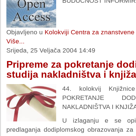
BUDUĆNOST INFORMIR
Objavljeno u
Kolokviji Centra za znanstvene 
Više...
Srijeda, 25 Veljača 2004 14:49
Pripreme za pokretanje do
studija nakladništva i knjiž
44. kolokvij Knjižn
POKRETANJE DOD
NAKLADNIŠTVA I KNJI
U izlaganju e se opi
predlaganja dodiplomskog obrazovanja za n