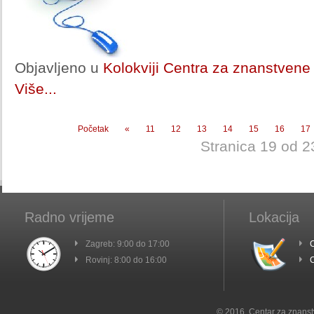
Objavljeno u
Kolokviji Centra za znanstvene 
Više...
Početak
«
11
12
13
14
15
16
17
Stranica 19 od 2
Radno vrijeme
Lokacija
Zagreb: 9:00 do 17:00
C
Rovinj: 8:00 do 16:00
C
© 2016. Centar za znanst