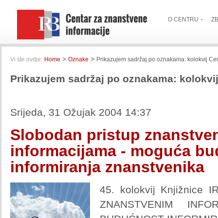
O CENTRU
Z
>
>
Vi ste ovdje:
Home
Oznake
Prikazujem sadržaj po oznakama: kolokvij Ce
Prikazujem sadržaj po oznakama: kolokvij
Srijeda, 31 Ožujak 2004 14:37
Slobodan pristup znanstve
informacijama - moguća b
informiranja znanstvenika
45. kolokvij Knjižnic
ZNANSTVENIM INFO