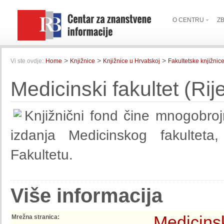
O CENTRU
Z
>
>
>
Vi ste ovdje:
Home
Knjižnice
Knjižnice u Hrvatskoj
Fakultetske knjižnic
Medicinski fakultet (Rij
Knjižnični fond čine mnogobrojn
izdanja Medicinskog fakulteta,
Fakultetu.
Više informacija
Medicinsk
Mrežna stranica: