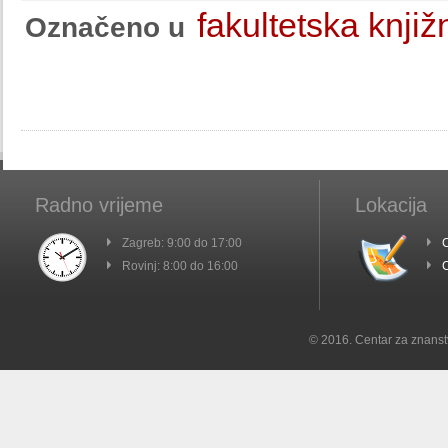
fakultetska knjiž
Označeno u
Radno vrijeme
Lokacija
Zagreb: 9:00 do 17:00
C
Rovinj: 8:00 do 16:00
C
© 2016. Centar za znanst