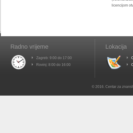
licencijom o
Radno vrijeme
Lokacija
Zagreb: 9:00 do 17:00
C
Rovinj: 8:00 do 16:00
C
© 2016. Centar za znanst