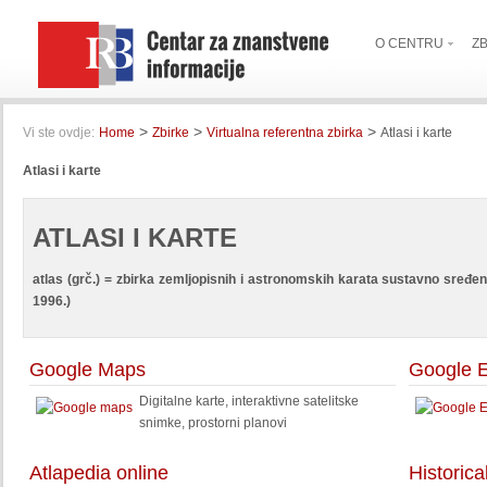
O CENTRU
Z
>
>
>
Vi ste ovdje:
Home
Zbirke
Virtualna referentna zbirka
Atlasi i karte
Atlasi i karte
ATLASI I KARTE
atlas (grč.) = zbirka zemljopisnih i astronomskih karata sustavno sređeni
1996.)
Google Maps
Google E
Digitalne karte, interaktivne satelitske
snimke, prostorni planovi
Atlapedia online
Historica