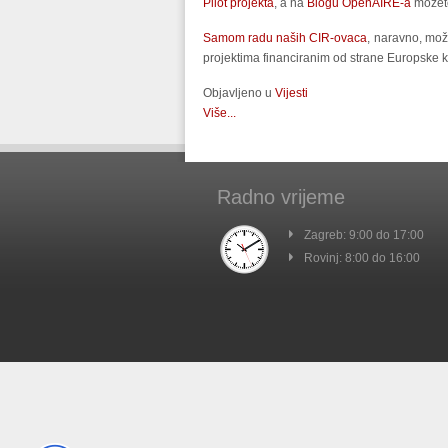
Pilot projekta
, a na
Blogu OpenAIRE-a
možete
Samom radu naših CIR-ovaca
, naravno, može
projektima financiranim od strane Europske 
Objavljeno u
Vijesti
Više...
Radno vrijeme
Zagreb: 9:00 do 17:00
Rovinj: 8:00 do 16:00