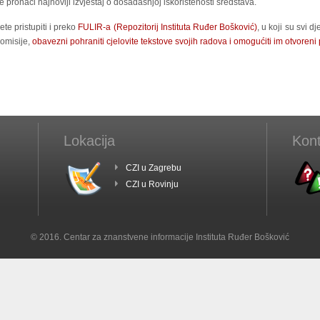
 pronaći najnoviji izvještaj o dosadašnjoj iskorištenosti sredstava.
te pristupiti i preko
FULIR-a (Repozitorij Instituta Ruđer Bošković)
, u koji su svi d
komisije,
obavezni pohraniti cjelovite tekstove svojih radova i omogućiti im otvoreni 
Lokacija
Kont
CZI u Zagrebu
CZI u Rovinju
© 2016. Centar za znanstvene informacije Instituta Ruđer Bošković