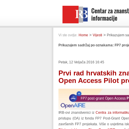
>
>
Vi ste ovdje:
Home
Vijesti
Prikazujem sa
Prikazujem sadržaj po oznakama: FP7 proj
Petak, 12 Veljača 2016 16:45
Prvi rad hrvatskih zn
Open Access Pilot pr
IRB-ovi znanstvenici iz
Centra za informatik
pristupu (OA) iz fonda FP7 Post-Grant Open 
završenih FP7 projekata. Više o uvjetima isk