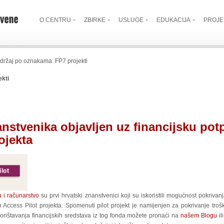
O CENTRU
ZBIRKE
USLUGE
EDUKACIJA
PROJE
držaj po oznakama: FP7 projekti
ekti
anstvenika objavljen uz financijsku po
ojekta
u i računarstvo
su prvi hrvatski znanstvenici koji su iskoristili mogućnost pokriva
Access Pilot projekta. Spomenuti pilot projekt je namijenjen za pokrivanje troš
orištavanja financijskih sredstava iz tog fonda možete pronaći na
našem Blogu
il