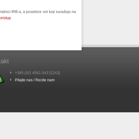
jelatnici IRB-a, a posebice oni koji surađuju na
pristup
.
akt
+385 (0)1 4561 043 [1243]
Pitajte nas / Recite nam