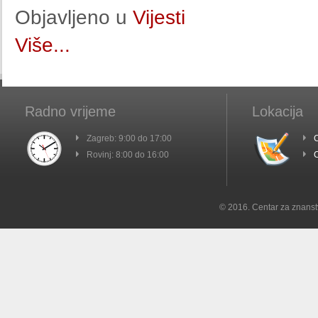
Objavljeno u
Vijesti
Više...
Radno vrijeme
Lokacija
Zagreb: 9:00 do 17:00
C
Rovinj: 8:00 do 16:00
C
© 2016. Centar za znanst