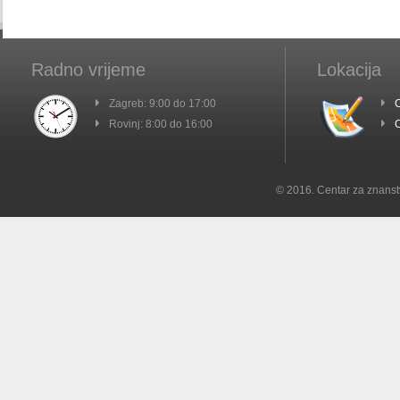
Radno vrijeme
Lokacija
Zagreb: 9:00 do 17:00
C
Rovinj: 8:00 do 16:00
C
© 2016. Centar za znanst