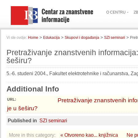
O CENTRU
Z
>
>
>
>
Vi ste ovdje:
Home
Edukacija
Skupovi i događanja
SZI seminari
Pret
Pretraživanje znanstvenih informacija:
šeširu?
5.-6. studeni 2004., Fakultet elektrotehnike i računarstva, Za
Additional Info
Pretraživanje znanstvenih info
URL:
je u šeširu?
Published in
SZI seminari
More in this category:
« Otvoreno kao... knjižnica
Ne p