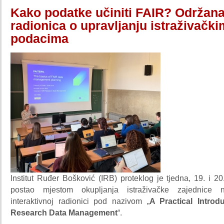
Kako podatke učiniti FAIR? Održan
radionica o upravljanju istraživački
podacima
Institut Ruđer Bošković (IRB) proteklog je tjedna, 19. i 20
postao mjestom okupljanja istraživačke zajednice 
interaktivnoj radionici pod nazivom „
A Practical Introd
Research Data Management
“.