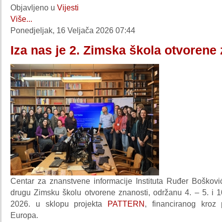
Objavljeno u
Vijesti
Više...
Ponedjeljak, 16 Veljača 2026 07:44
Iza nas je 2. Zimska škola otvorene
Centar za znanstvene informacije Instituta Ruđer Bošković
drugu Zimsku školu otvorene znanosti, održanu 4. – 5. i 1
2026. u sklopu projekta
PATTERN
, financiranog kroz
Europa.