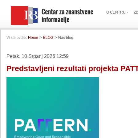
O CENTRU
Z
>
>
Vi ste ovdje:
Home
BLOG
Naš blog
Petak, 10 Srpanj 2026 12:59
Predstavljeni rezultati projekta PA