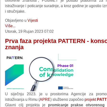
otvorene znanosti”, PUBMET je postao platforma za r
istraživanje i poticanje suradnje, a kroz godine je ugostio i
i stručnjake.
Objavljeno u
Vijesti
Više...
Utorak, 19 Rujan 2023 07:02
Prva faza projekta PATTERN - konso
znanja
U siječnju 2023. je u prostorima Agencije za promo
istraživanja u Rimu (
APRE
) službeno započeo
projekt
PAT
Glavni cilj projekta je
promicanje prakse otvorenog