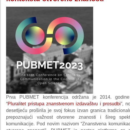
Prva PUBMET konferencija održana je 2014. godin
“
Pluralitet pristupa znanstvenom izdavaštvu i prosudbi
”, n
desetljeću proširila je svoj fokus izvan granica tradiciona
prepoznajući važnost otvorene znanosti i šireg spek
komunikacije. Pod novim nazivom “Znanstvena komunikac