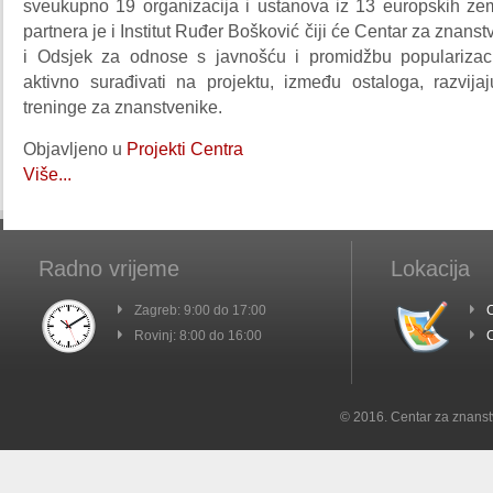
sveukupno 19 organizacija i ustanova iz 13 europskih ze
partnera je i Institut Ruđer Bošković čiji će Centar za znans
i Odsjek za odnose s javnošću i promidžbu popularizaci
aktivno surađivati na projektu, između ostaloga, razvijaj
treninge za znanstvenike.
Objavljeno u
Projekti Centra
Više...
Radno vrijeme
Lokacija
Zagreb: 9:00 do 17:00
C
Rovinj: 8:00 do 16:00
C
© 2016. Centar za znanst