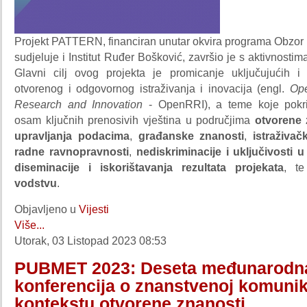
Projekt PATTERN, financiran unutar okvira programa Obzor
sudjeluje i Institut Ruđer Bošković, završio je s aktivnostim
Glavni cilj ovog projekta je promicanje uključujućih i 
otvorenog i odgovornog istraživanja i inovacija (engl.
Op
Research and Innovation
- OpenRRI), a teme koje pokr
osam ključnih prenosivih vještina u područjima
otvorene 
upravljanja podacima
,
građanske znanosti
,
istraživač
radne ravnopravnosti
,
nediskriminacije i uključivosti u
diseminacije i iskorištavanja rezultata projekata
, t
vodstvu
.
Objavljeno u
Vijesti
Više...
Utorak, 03 Listopad 2023 08:53
PUBMET 2023: Deseta međunarodn
konferencija o znanstvenoj komunika
kontekstu otvorene znanosti