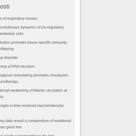
osti
n of respiratory viruses
volutionary dynamics of cis-regulatory
rebellar cells
fection promotes tissue-specific immunity
offspring
ep disorder
ning of RNA structure
oglycan remodeling promotes checkpoint
munotherapy
abrupt weakening of Atlantic circulation at
als
nges in time-resolved macromolecular
ng data reveal a compendium of mutational
man germ line