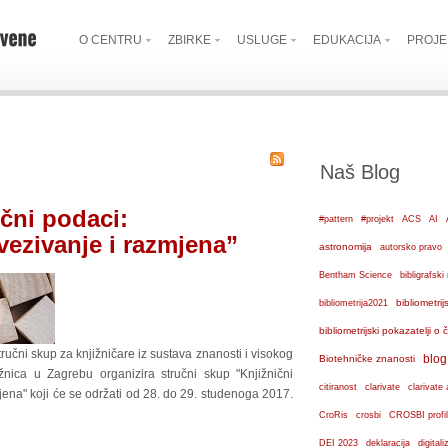
O CENTRU
ZBIRKE
USLUGE
EDUKACIJA
PROJE
Naš Blog
čni podaci:
#pattern
#projekt
ACS
AI
vezivanje i razmjena”
astronomija
autorsko pravo
Bentham Science
bibligrafs
bibliometrij
bibliometrija2021
bibliometrijski pokazatelji o
učni skup za knjižničare iz sustava znanosti i visokog
blog
Biotehničke znanosti
žnica u Zagrebu organizira stručni skup "Knjižnični
citiranost
clarivate
clarivate 
jena" koji će se održati od 28. do 29. studenoga 2017.
crosbi
CroRis
CROSBI profil
DEI 2023
deklaracija
digital