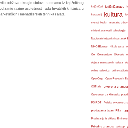
vito održava okrugle stolove s temama iz knjižničnog
knjižničarstvo
k
knjižničari
odizanje razine uspješnosti rada hrvatskih knjižnica u
kultura
marketinških i menadžerskih tehnika i alata.
konzorcij
lic
mental health
mentalno zdravl
ministri znanosti i tehnologije
Nacionalni tripartitni sastana
n
NI4OSEurope
Nikola tesla
OA
OA mandate
OAweek
o
objava znanstvenih radova
ob
online radionica
online radioni
OpenOrgs
Open Research Eu
otvorena znanost
OSTrails
Otvorenost za klimatsku pravd
POIROT
Politika otvorene zn
pr
predavanja izvan IRBa
Predavanje iz ciklusa Eminent
Prirodne znanosti
pristup