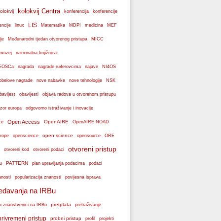
kolokvij Centra
olokvij
konferencije
konferencija
LIS
encije
linux
Matematika
MDPI
medicina
MEF
je
Međunarodni tjedan otvorenog pristupa
MICC
muzej
nacionalna knjižnica
k EOSCa
nagrada
nagrade ruđerovcima
najave
NI4OS
obelove nagrade
NSK
nove nabavke
nove tehnologije
bavijest
obavijesti
objava radova u otvorenom pristupu
zor europa
odgovorno istraživanje i inovacije
Open Access
OpenAIRE
ce
OpenAIRE NOAD
open science
rope
openscience
opensource
ORE
otvoreni pristup
otvoreni podaci
otvoreni kod
PATTERN
plan upravljanja podacima
u
podaci
popularizacija znanosti
anosti
povijesna isprava
edavanja na IRBu
pretplata
ni znanstvenici na IRBu
pretraživanje
privremeni pristup
probni pristup
profil
projekti