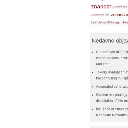
znanost
znanstvena 
znanstve
znanstveni rad
čitač elektroničkih knjiga
Šest
Nedavno objav
Comparison of elect
concentrations in w
and their...
Toxicity evaluation of
fraction using multi
Automated generatio
Surface morphology e
dissolution of thin me
Influence of Structu
Nanowire Networks i