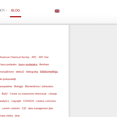
KTI
BLOG
American Chemical Society
APC
APC free
baze podataka
baza podataka
Bentham
bibliometrija
ki menadžment
biblio22
bibliografija
ski pokazatelji
 časopisima
Biomedicina i zdravstvo
Biologija
Božić
Centar za znanstvene informacije
citiranje
analytics
copyright
COVID19
creative commons
CZI
current contents
data management plan
dmp
izirana zbirka