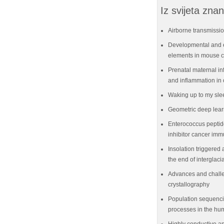
Iz svijeta znan
Airborne transmissio
Developmental and e
elements in mouse ce
Prenatal maternal in
and inflammation in 
Waking up to my sle
Geometric deep lear
Enterococcus peptid
inhibitor cancer im
Insolation triggered 
the end of interglaci
Advances and challe
crystallography
Population sequenci
processes in the hu