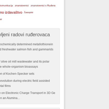
znanstvenici
znanstvenici s Ruđera
komunikacija
no izdavaštvo
časopisi
ar
ljeni radovi ruđerovaca
rochemically determined metallothionein
ild freshwater salmon fish and gammarids
 olive oil mill wastewater and its polar
ple whole-organism bioassays
n of Kochen-Specker sets
volution during electric field assisted
tal films
re on Electronic Charge Transport in 3D Ge
n an Alumina...