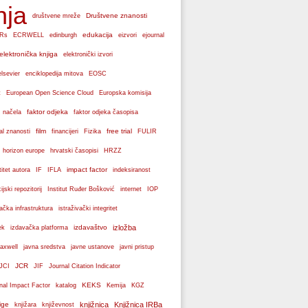
nja
Društvene znanosti
društvene mreže
edukacija
Rs
ECRWELL
edinburgh
eizvori
ejournal
elektronička knjiga
elektronički izvori
elsevier
enciklopedija mitova
EOSC
Europska komisija
t
European Open Science Cloud
faktor odjeka
 načela
faktor odjeka časopisa
film
free trial
al znanosti
financijeri
Fizika
FULIR
hrvatski časopisi
horizon europe
HRZZ
impact factor
titet autora
IF
IFLA
indeksiranost
cijski repozitorij
Institut Ruđer Bošković
internet
IOP
vačka infrastruktura
istraživački integritet
izdavaštvo
izložba
ek
izdavačka platforma
axwell
javna sredstva
javne ustanove
javni pristup
JCR
JCI
JIF
Journal Citation Indicator
KEKS
nal Impact Factor
katalog
Kemija
KGZ
ige
knjižnica
Knjižnica IRBa
knjižara
književnost