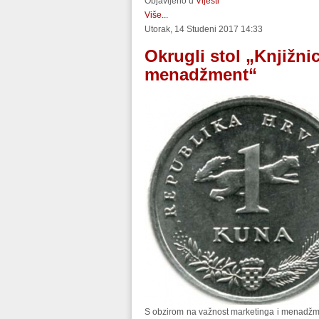
Objavljeno u
Vijesti
Više...
Utorak, 14 Studeni 2017 14:33
Okrugli stol „Knjižni
menadžment“
S obzirom na važnost marketinga i menadžmen