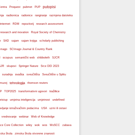
putopisi
Centra
Proquest
pubmet
PUP
nja
radionica
radionice
rangiranje
razmjena datoteka
internet
RDM
repozitorij
research assessment
 research and inovation
Royal Society of Chemistry
e
SAD
sajam
sajam knjiga
scholarly publishing
Imago
SCImago Journal & Country Rank
scopus
l
semantički web
shibboleth
SJCR
SJR
skupovi
Springer Nature
Srce DEI 2023
svašta
suradnja
sveučilišta
Sveučilište u Splitu
tehnologija
 muzej
thomson reuters
tražilice
P
TOP2025
transformativni ugovori
pristup
umjetna inteligencija
umjetnost
undefined
avljanje istraživačkim podacima
USA
uzmi ili ostavi
webinar
vrednovanje
Web of Knowledge
wos
ce Core Collection
wiley
wok
WoSCC
zabava
ska škola
zimska škola otvorene znanosti