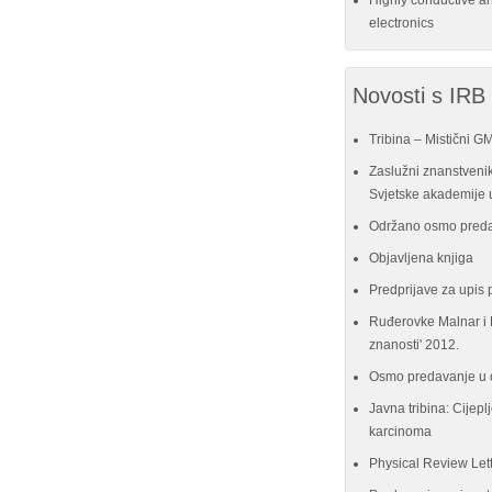
Highly conductive a
electronics
Novosti s IRB
Tribina – Mistični G
Zaslužni znanstvenik
Svjetske akademije u
Održano osmo preda
Objavljena knjiga
Predprijave za upis 
Ruđerovke Malnar i P
znanosti' 2012.
Osmo predavanje u 
Javna tribina: Cijeplj
karcinoma
Physical Review Let