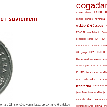
događa
ebook
ebooks
EBSCO
EC
ce i suvremeni
eknjige
ekologija
eknjiga
elektronički časopisi
EOSC National Tripartite Even
ečasopisi
ečitač
FAIR
FAIR
faktor utjecaja
festival
festiv
G7
google
HAZU
HoHoHo
Humanističke znanosti
iden
institu
informacijske znanosti
IRB
IR
istraživanje
istraži
istraživački podaci
ivan sup
izobrazba
james clerk m
javno financirana istraživanja
journal citation reports
Jour
ta u 21. stoljeću, Komisija za upravljanje Hrvatskog
knjiga
knj
klimatska pravda