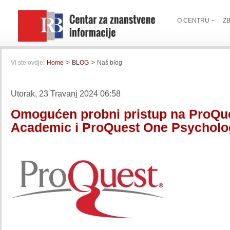
O CENTRU
Z
>
>
Vi ste ovdje:
Home
BLOG
Naš blog
Utorak, 23 Travanj 2024 06:58
Omogućen probni pristup na ProQu
Academic i ProQuest One Psycholo