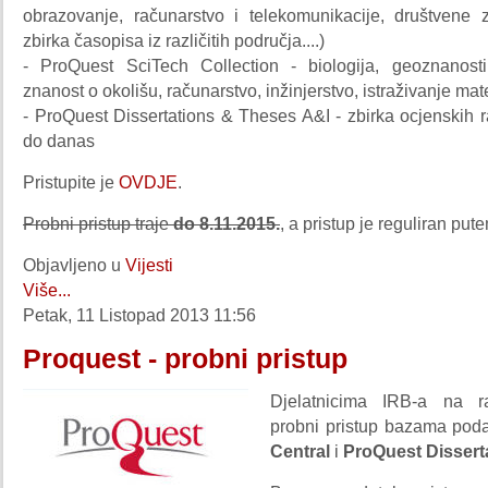
obrazovanje, računarstvo i telekomunikacije, društvene z
zbirka časopisa iz različitih područja....)
- ProQuest SciTech Collection - biologija, geoznanosti,
znanost o okolišu, računarstvo, inžinjerstvo, istraživanje mater
- ProQuest Dissertations & Theses A&I - zbirka ocjenskih 
do danas
Pristupite je
OVDJE
.
Probni pristup traje
do 8.11.2015.
, a pristup je reguliran put
Objavljeno u
Vijesti
Više...
Petak, 11 Listopad 2013 11:56
Proquest - probni pristup
Djelatnicima IRB-a na r
probni pristup bazama pod
Central
i
ProQuest Dissert