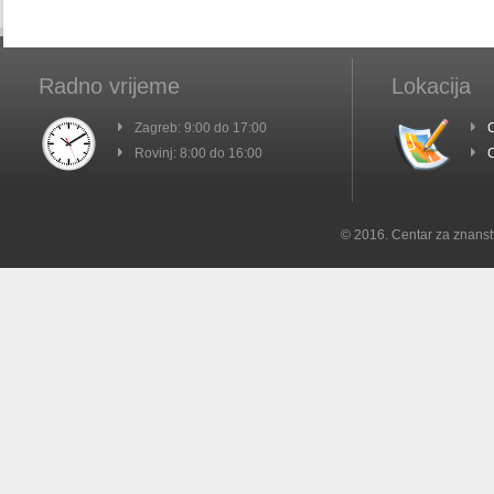
Radno vrijeme
Lokacija
Zagreb: 9:00 do 17:00
C
Rovinj: 8:00 do 16:00
C
© 2016. Centar za znanst