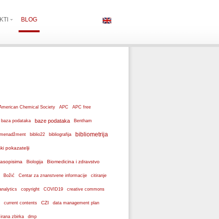
KTI
BLOG
American Chemical Society
APC
APC free
baze podataka
baza podataka
Bentham
bibliometrija
ki menadžment
biblio22
bibliografija
ski pokazatelji
 časopisima
Biomedicina i zdravstvo
Biologija
Božić
Centar za znanstvene informacije
citiranje
analytics
copyright
COVID19
creative commons
CZI
current contents
data management plan
dmp
izirana zbirka