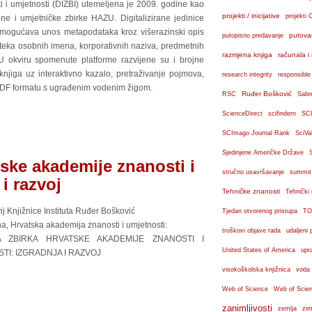
i i umjetnosti (DIZBI) utemeljena je 2009. godine kao
projekti / inicijative
projekti 
vene i umjetničke zbirke HAZU. Digitalizirane jedinice
omogućava unos metapodataka kroz višerazinski opis
putova
putopisno predavanje
oteka osobnih imena, korporativnih naziva, predmetnih
razmjena knjiga
računala i 
 U okviru spomenute platforme razvijene su i brojne
njiga uz interaktivno kazalo, pretraživanje pojmova,
research integrity
responsible
PDF formatu s ugrađenim vodenim žigom.
Ruđer Bošković
RSC
Sabr
ScienceDirect
scifindern
SC
SCImago Journal Rank
SciVa
Sjedinjene Američke Države
tske akademije znanosti i
stručno usavršavanje
summit
i razvoj
Tehničke znanosti
Tehnički
ij Knjižnice Instituta Ruđer Bošković
Tjedan otvorenog pristupa
TO
a, Hrvatska akademija znanosti i umjetnosti:
troškovi objave rada
udaljeni 
NA ZBIRKA HRVATSKE AKADEMIJE ZNANOSTI I
United States of America
upr
TI: IZGRADNJA I RAZVOJ
visokoškolska knjižnica
voda
Web of Science
Web of Scien
zanimljivosti
zemlja
zim