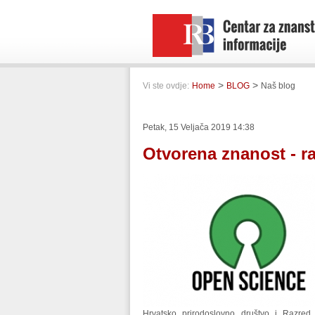
>
>
Vi ste ovdje:
Home
BLOG
Naš blog
Petak, 15 Veljača 2019 14:38
Otvorena znanost - r
Hrvatsko prirodoslovno društvo i Razred 