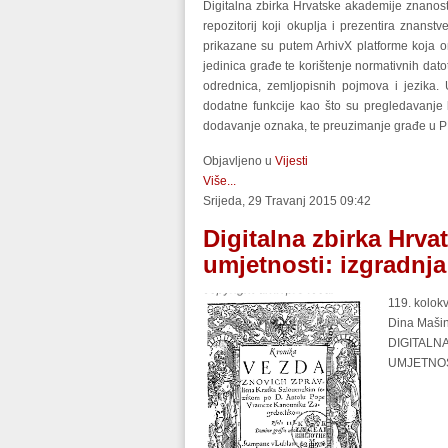
Digitalna zbirka Hrvatske akademije znanost
repozitorij koji okuplja i prezentira znanst
prikazane su putem ArhivX platforme koja 
jedinica građe te korištenje normativnih dat
odrednica, zemljopisnih pojmova i jezika.
dodatne funkcije kao što su pregledavanje k
dodavanje oznaka, te preuzimanje građe u 
Objavljeno u
Vijesti
Više...
Srijeda, 29 Travanj 2015 09:42
Digitalna zbirka Hrva
umjetnosti: izgradnja 
119. kolokv
Dina Mašin
DIGITAL
UMJETNOS