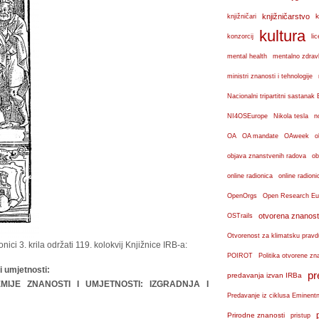
knjižničarstvo
k
knjižničari
kultura
konzorcij
lic
mental health
mentalno zdravl
ministri znanosti i tehnologije
Nacionalni tripartitni sastana
n
NI4OSEurope
Nikola tesla
OA
OA mandate
OAweek
o
objava znanstvenih radova
ob
online radionica
online radioni
OpenOrgs
Open Research Eu
otvorena znanost
OSTrails
Otvorenost za klimatsku pravd
ici 3. krila održati 119. kolokvij Knjižnice IRB-a:
POIROT
Politika otvorene zn
 umjetnosti:
pr
predavanja izvan IRBa
MIJE ZNANOSTI I UMJETNOSTI: IZGRADNJA I
Predavanje iz ciklusa Eminent
Prirodne znanosti
pristup