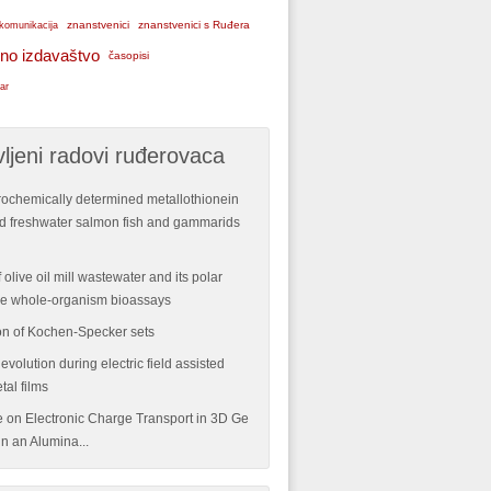
znanstvenici
znanstvenici s Ruđera
komunikacija
no izdavaštvo
časopisi
ar
ljeni radovi ruđerovaca
rochemically determined metallothionein
ild freshwater salmon fish and gammarids
 olive oil mill wastewater and its polar
ple whole-organism bioassays
n of Kochen-Specker sets
volution during electric field assisted
tal films
re on Electronic Charge Transport in 3D Ge
n an Alumina...