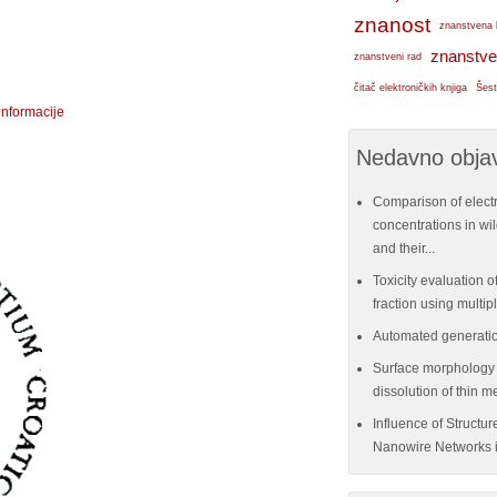
znanost
znanstvena 
znanstve
znanstveni rad
čitač elektroničkih knjiga
Šest
informacije
Nedavno objav
Comparison of elect
concentrations in w
and their...
Toxicity evaluation of
fraction using multi
Automated generatio
Surface morphology e
dissolution of thin me
Influence of Structu
Nanowire Networks i