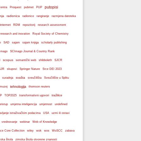
putopisi
Centra
Proquest
pubmet
PUP
nja
radionica
radionice
rangiranje
razmjena datoteka
internet
RDM
repozitorij
research assessment
 research and inovation
Royal Society of Chemistry
e
SAD
sajam
sajam knjiga
scholarly publishing
Imago
SCImago Journal & Country Rank
scopus
l
semantički web
shibboleth
SJCR
SJR
skupovi
Springer Nature
Srce DEI 2023
svašta
suradnja
sveučilišta
Sveučilište u Splitu
tehnologija
 muzej
thomson reuters
tražilice
P
TOP2025
transformativni ugovori
pristup
umjetna inteligencija
umjetnost
undefined
avljanje istraživačkim podacima
USA
uzmi ili ostavi
webinar
vrednovanje
Web of Knowledge
wos
ce Core Collection
wiley
wok
WoSCC
zabava
ska škola
zimska škola otvorene znanosti