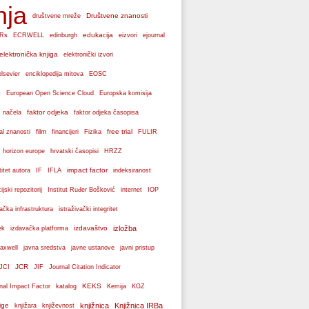
nja
Društvene znanosti
društvene mreže
edukacija
Rs
ECRWELL
edinburgh
eizvori
ejournal
elektronička knjiga
elektronički izvori
elsevier
enciklopedija mitova
EOSC
Europska komisija
t
European Open Science Cloud
faktor odjeka
 načela
faktor odjeka časopisa
film
free trial
al znanosti
financijeri
Fizika
FULIR
hrvatski časopisi
horizon europe
HRZZ
impact factor
titet autora
IF
IFLA
indeksiranost
cijski repozitorij
Institut Ruđer Bošković
internet
IOP
vačka infrastruktura
istraživački integritet
izdavaštvo
izložba
ek
izdavačka platforma
axwell
javna sredstva
javne ustanove
javni pristup
JCR
JCI
JIF
Journal Citation Indicator
KEKS
nal Impact Factor
katalog
Kemija
KGZ
ige
knjižnica
Knjižnica IRBa
knjižara
književnost