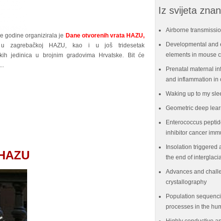
Iz svijeta znan
Airborne transmissio
ve godine organizirala je
Dane otvorenih vrata HAZU,
Developmental and e
u zagrebačkoj HAZU, kao i u još tridesetak
elements in mouse ce
jskih jedinica u brojnim gradovima Hrvatske. Bit će
..
Prenatal maternal in
and inflammation in 
Waking up to my sle
Geometric deep lear
Enterococcus peptid
inhibitor cancer im
Insolation triggered 
 HAZU
the end of interglaci
Advances and challe
crystallography
Population sequenci
processes in the hu