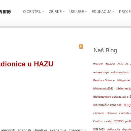
O CENTRU
ZBIRKE
USLUGE
EDUKACIJA
PROJE
Naš Blog
adionica u HAZU
#pattern
#projekt
ACS
AI
astronomija
autorsko pravo
Bentham Science
bibligrafs
bibliometrij
bibliometrija2021
bibliometrijski pokazatelji o
blog
Biotehničke znanosti
citiranost
clarivate
clarivate 
crosbi
CroRis
CROSBI profil
DEI 2023
deklaracija
digital
prirodnih znanosti Hrvatske akademije znanosti i