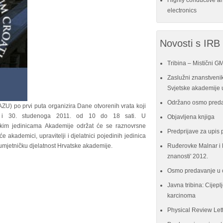
Highly conductive a
electronics
Novosti s IRB
Tribina – Mistični G
Zaslužni znanstvenik
Svjetske akademije u
Održano osmo preda
ZU) po prvi puta organizira Dane otvorenih vrata koji
9. i 30. studenoga 2011. od 10 do 18 sati. U
Objavljena knjiga
jskim jedinicama Akademije održat će se raznovrsne
Predprijave za upis 
e akademici, upravitelji i djelatnici pojedinih jedinica
 i umjetničku djelatnost Hrvatske akademije.
Ruđerovke Malnar i P
znanosti' 2012.
Osmo predavanje u 
Javna tribina: Cijeplj
karcinoma
Physical Review Let