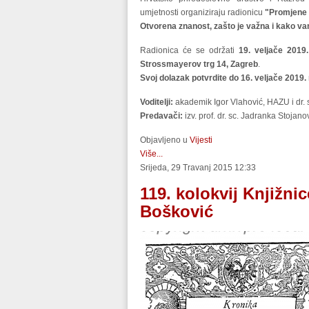
umjetnosti organiziraju radionicu
"Promjene k
Otvorena znanost, zašto je važna i kako 
Radionica će se održati
19. veljače 2019
Strossmayerov trg 14, Zagreb
.
Svoj dolazak potvrdite do 16. veljače 2019. n
Voditelji:
akademik Igor Vlahović, HAZU i dr. 
Predavači:
izv. prof. dr. sc. Jadranka Stojan
Objavljeno u
Vijesti
Više...
Srijeda, 29 Travanj 2015 12:33
119. kolokvij Knjižnic
Bošković