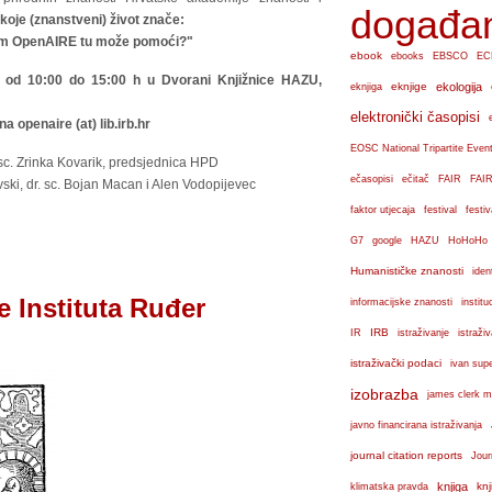
događa
oje (znanstveni) život znače:
vam OpenAIRE tu može pomoći?"
ebook
ebooks
EBSCO
EC
. od 10:00 do 15:00 h u Dvorani Knjižnice HAZU,
eknjige
ekologija
eknjiga
elektronički časopisi
a openaire (at) lib.irb.hr
EOSC National Tripartite Even
sc. Zrinka Kovarik, predsjednica HPD
ečasopisi
ečitač
FAIR
FAIR
ovski, dr. sc. Bojan Macan i Alen Vodopijevec
faktor utjecaja
festival
festiv
G7
google
HAZU
HoHoHo
Humanističke znanosti
iden
e Instituta Ruđer
institu
informacijske znanosti
IRB
IR
istraživanje
istraži
istraživački podaci
ivan sup
izobrazba
james clerk m
javno financirana istraživanja
journal citation reports
Jour
knjiga
knj
klimatska pravda