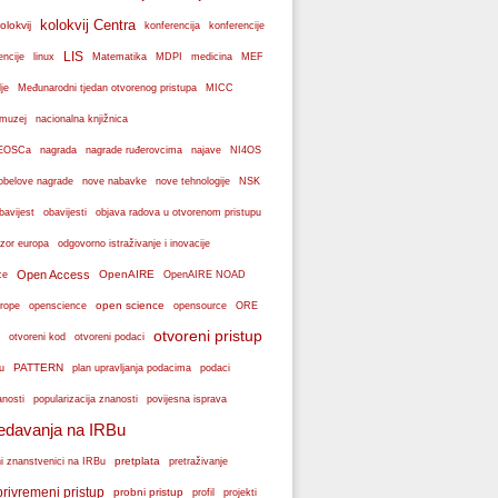
kolokvij Centra
olokvij
konferencije
konferencija
LIS
encije
linux
Matematika
MDPI
medicina
MEF
je
Međunarodni tjedan otvorenog pristupa
MICC
muzej
nacionalna knjižnica
k EOSCa
nagrada
nagrade ruđerovcima
najave
NI4OS
obelove nagrade
NSK
nove nabavke
nove tehnologije
bavijest
obavijesti
objava radova u otvorenom pristupu
zor europa
odgovorno istraživanje i inovacije
Open Access
OpenAIRE
ce
OpenAIRE NOAD
open science
rope
openscience
opensource
ORE
otvoreni pristup
otvoreni podaci
otvoreni kod
PATTERN
plan upravljanja podacima
u
podaci
popularizacija znanosti
anosti
povijesna isprava
edavanja na IRBu
pretplata
ni znanstvenici na IRBu
pretraživanje
privremeni pristup
probni pristup
profil
projekti