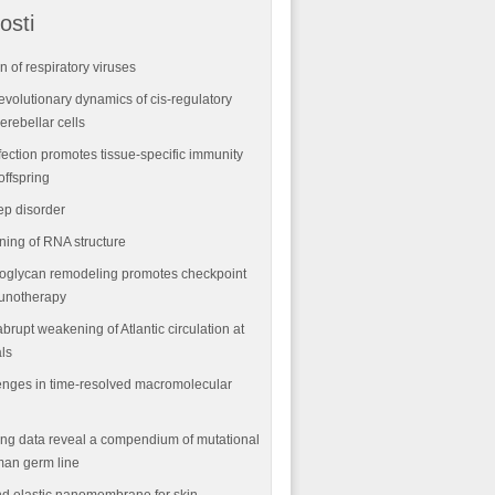
osti
n of respiratory viruses
volutionary dynamics of cis-regulatory
rebellar cells
fection promotes tissue-specific immunity
offspring
ep disorder
ning of RNA structure
oglycan remodeling promotes checkpoint
munotherapy
abrupt weakening of Atlantic circulation at
als
nges in time-resolved macromolecular
ng data reveal a compendium of mutational
man germ line