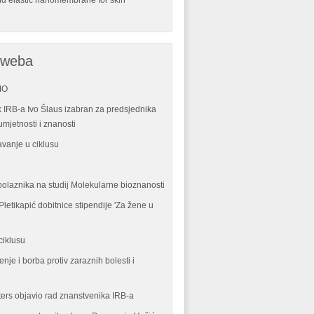
nd elastic nanomembrane for skin
 weba
MO
 IRB-a Ivo Šlaus izabran za predsjednika
mjetnosti i znanosti
vanje u ciklusu
polaznika na studij Molekularne bioznanosti
letikapić dobitnice stipendije 'Za žene u
ciklusu
enje i borba protiv zaraznih bolesti i
ters objavio rad znanstvenika IRB-a