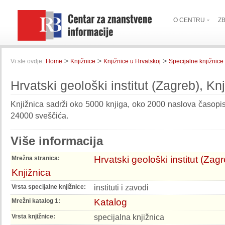
O CENTRU
Z
>
>
>
Vi ste ovdje:
Home
Knjižnice
Knjižnice u Hrvatskoj
Specijalne knjižnice
Hrvatski geološki institut (Zagreb), Kn
Knjižnica sadrži oko 5000 knjiga, oko 2000 naslova časopis
24000 sveščića.
Više informacija
Hrvatski geološki institut (Zagr
Mrežna stranica:
Knjižnica
instituti i zavodi
Vrsta specijalne knjižnice:
Katalog
Mrežni katalog 1:
specijalna knjižnica
Vrsta knjižnice: