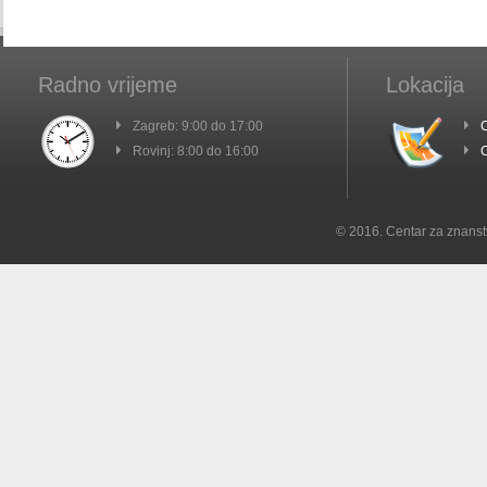
Radno vrijeme
Lokacija
Zagreb: 9:00 do 17:00
C
Rovinj: 8:00 do 16:00
C
© 2016. Centar za znanst