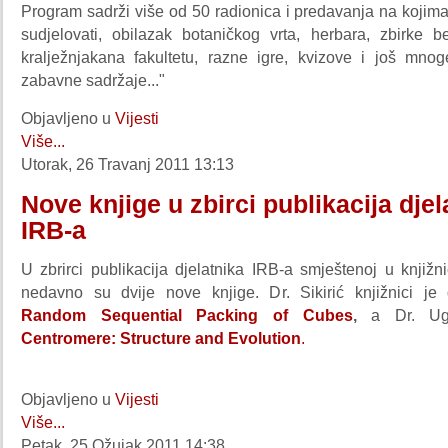
Program sadrži više od 50 radionica i predavanja na kojim
sudjelovati, obilazak botaničkog vrta, herbara, zbirke be
kralježnjakana fakultetu, razne igre, kvizove i još mno
zabavne sadržaje..."
Objavljeno u
Vijesti
Više...
Utorak, 26 Travanj 2011 13:13
Nove knjige u zbirci publikacija djel
IRB-a
U zbrirci publikacija djelatnika IRB-a smještenoj u knjižni
nedavno su dvije nove knjige. Dr. Sikirić knjižnici je
Random Sequential Packing of Cubes
,
a Dr. Uga
Centromere: Structure and Evolution
.
Objavljeno u
Vijesti
Više...
Petak, 25 Ožujak 2011 14:38