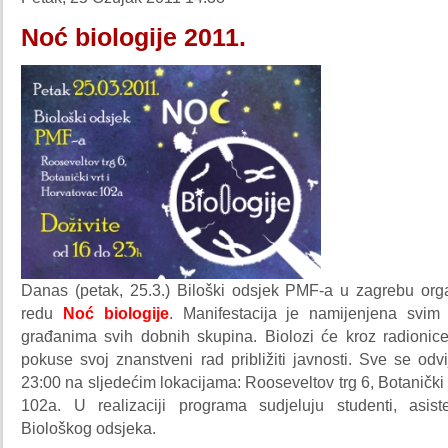
Noć biologije 2011.
Danas (petak, 25.3.) Biloški odsjek PMF-a u zagrebu orga
redu
Noć biologije
. Manifestacija je namijenjena svim 
građanima svih dobnih skupina. Biolozi će kroz radionice,
pokuse svoj znanstveni rad približiti javnosti. Sve se od
23:00 na sljedećim lokacijama: Rooseveltov trg 6, Botanički 
102a. U realizaciji programa sudjeluju studenti, asiste
Biološkog odsjeka.