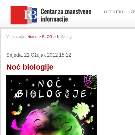
O CENTRU
Z
>
>
Vi ste ovdje:
Home
BLOG
Naš blog
Srijeda, 21 Ožujak 2012 15:12
Noć biologije