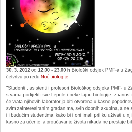
30. 3. 2012
od
12.00 - 23.00 h
Biološki odsjek PMF-a u Zag
četvrtvu po redu
Noć biologije
"Studenti , asistenti i profesori Biološkog odsjeka PMF- u Za
s vama podijeliti sve ljepote i neke tajne biologije, znanost
će vrata njihovih laboratorija biti otvorena u kasne popodne
svim zainteresiranim građanima, svih dobnih skupina, a ne
ili budućim studentima, kako bi i oni imali priliku uživati u n
kasno za učenje, a proučavanje života nikada ne prestaje biti