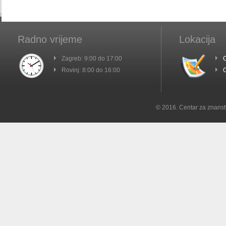
Radno vrijeme
Lokacija
Zagreb: 9:00 do 17:00
C
Rovinj: 8:00 do 16:00
C
© 2016. Centar za znanst