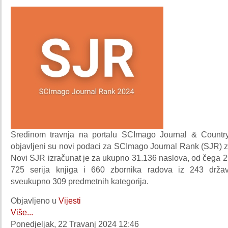
Sredinom travnja na portalu SCImago Journal & Count
objavljeni su novi podaci za SCImago Journal Rank (SJR) z
Novi SJR izračunat je za ukupno 31.136 naslova, od čega 2
725 serija knjiga i 660 zbornika radova iz 243 držav
sveukupno 309 predmetnih kategorija.
Objavljeno u
Vijesti
Više...
Ponedjeljak, 22 Travanj 2024 12:46