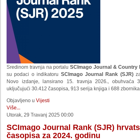
Sredinom travnja na portalu
SCImago Journal & Country
su podaci o indikatoru
SCImago Journal Rank
(SJR)
z
Novo izdanje, lansirano 15. travnja 2026., obuhvaća 3
uključujući 30.412 časopisa, 913 serija knjiga i 688 zbornika
Objavljeno u
Vijesti
Više...
Utorak, 29 Travanj 2025 00:00
SCImago Journal Rank (SJR) hrvats
časopisa za 2024. godinu