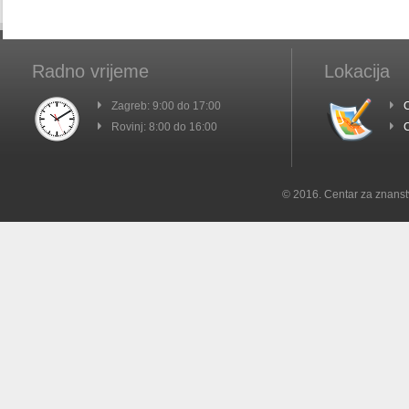
Radno vrijeme
Lokacija
Zagreb: 9:00 do 17:00
C
Rovinj: 8:00 do 16:00
C
© 2016. Centar za znanst