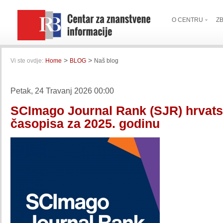
O CENTRU
Z
>
>
Vi ste ovdje:
Home
BLOG
Naš blog
Petak, 24 Travanj 2026 00:00
SCImago Journal Rank (SJR) hrvats
časopisa za 2025. godinu