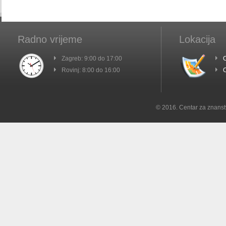
Radno vrijeme
Lokacija
Zagreb: 9:00 do 17:00
C
Rovinj: 8:00 do 16:00
C
© 2016. Centar za znanst