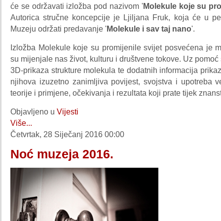
će se održavati izložba pod nazivom '
Molekule koje su prom
Autorica stručne koncepcije je Ljiljana Fruk, koja će u pet
Muzeju održati predavanje '
Molekule i sav taj nano
'.
Izložba Molekule koje su promijenile svijet posvećena je 
su mijenjale nas život, kulturu i društvene tokove. Uz pomo
3D-prikaza strukture molekula te dodatnih informacija prik
njihova izuzetno zanimljiva povijest, svojstva i upotreba v
teorije i primjene, očekivanja i rezultata koji prate tijek znans
Objavljeno u
Vijesti
Više...
Četvrtak, 28 Siječanj 2016 00:00
Noć muzeja 2016.