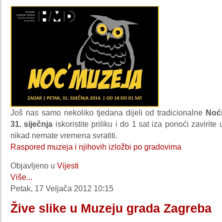
Još nas samo nekoliko tjedana dijeli od tradicionalne
Noć
31. siječnja
iskoristite priliku i do 1 sat iza ponoći zavirit
nikad nemate vremena svratiti.
Raspored muzeja i njihovih izložbi po gradovima
Objavljeno u
Vijesti
Više...
Petak, 17 Veljača 2012 10:15
Žive slike u Muzeju grada Zagreba