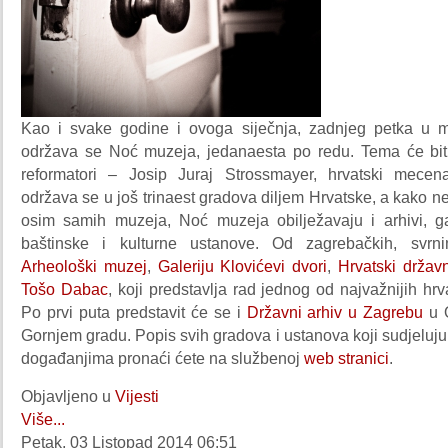
Kao i svake godine i ovoga siječnja, zadnjeg petka u mj
održava se Noć muzeja, jedanaesta po redu. Tema će biti "
reformatori – Josip Juraj Strossmayer, hrvatski mecen
održava se u još trinaest gradova diljem Hrvatske, a kako ne
osim samih muzeja, Noć muzeja obilježavaju i arhivi, ga
baštinske i kulturne ustanove. Od zagrebačkih, svr
Arheološki muzej
,
Galeriju Klovićevi dvori
,
Hrvatski državn
Tošo Dabac
, koji predstavlja rad jednog od najvažnijih hrva
Po prvi puta predstavit će se i
Državni arhiv u Zagrebu
u O
Gornjem gradu. Popis svih gradova i ustanova koji sudjeluj
događanjima pronaći ćete na službenoj
web stranici
.
Objavljeno u
Vijesti
Više...
Petak, 03 Listopad 2014 06:51