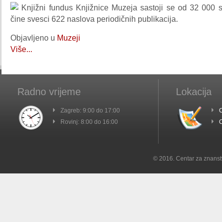
Knjižni fundus Knjižnice Muzeja sastoji se od 32 000 
čine svesci 622 naslova periodičnih publikacija.
Objavljeno u
Muzeji
Više...
Radno vrijeme
Lokacija
Zagreb: 9:00 do 17:00
C
Rovinj: 8:00 do 16:00
C
© 2016. Centar za znanst