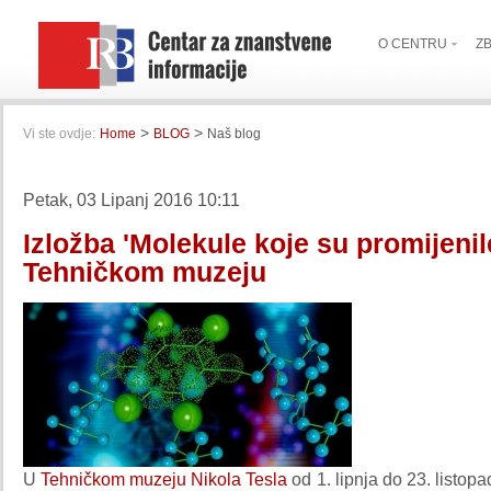
O CENTRU
Z
>
>
Vi ste ovdje:
Home
BLOG
Naš blog
Petak, 03 Lipanj 2016 10:11
Izložba 'Molekule koje su promijenile
Tehničkom muzeju
U
Tehničkom muzeju Nikola Tesla
od 1. lipnja do 23. listop