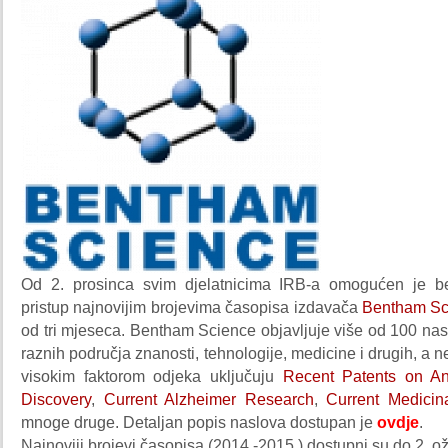
Od 2. prosinca svim djelatnicima IRB-a omogućen je be
pristup najnovijim brojevima časopisa izdavača
Bentham Sc
od tri mjeseca. Bentham Science objavljuje više od 100 na
raznih područja znanosti, tehnologije, medicine i drugih, a n
visokim faktorom odjeka uključuju
Recent Patents on An
Discovery
,
Current Alzheimer Research
,
Current Medicin
mnoge druge. Detaljan popis naslova dostupan je
ovdje
.
Najnoviji brojevi časopisa (2014.-2015.) dostupni su do 2. o