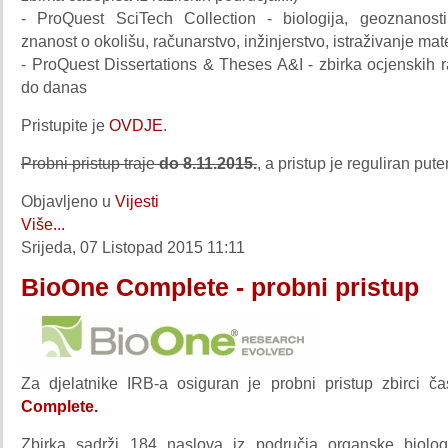
- ProQuest SciTech Collection - biologija, geoznanosti,
znanost o okolišu, računarstvo, inžinjerstvo, istraživanje mater
- ProQuest Dissertations & Theses A&I - zbirka ocjenskih 
do danas
Pristupite je
OVDJE
.
Probni pristup traje
do 8.11.2015.
, a pristup je reguliran put
Objavljeno u
Vijesti
Više...
Srijeda, 07 Listopad 2015 11:11
BioOne Complete - probni pristup
Za djelatnike IRB-a osiguran je probni pristup zbirci č
Complete.
Zbirka sadrži 184 naslova iz područja organske biologi