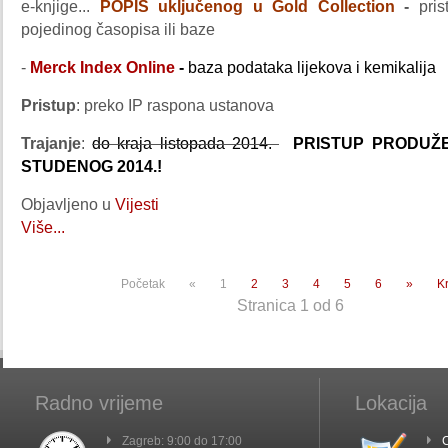
e-knjige...
POPIS uključenog u Gold Collection
-
pri
pojedinog časopisa ili baze
-
Merck Index Online
-
baza podataka lijekova i kemikalija
Pristup
: preko IP raspona ustanova
Trajanje
:
do kraja listopada 2014.
PRISTUP PRODUŽ
STUDENOG 2014.!
Objavljeno u
Vijesti
Više...
Početak
«
1
2
3
4
5
6
»
Kr
Stranica 1 od 6
Radno vrijeme
Lokacija
Zagreb: 9:00 do 17:00
C