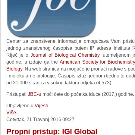
Centar za znanstvene informacije omogućava Vam pristu
jednog znanstvenog časopisa putem IP adresa Instituta 
RIječ je o
Journal of Biological Chemistry
, utemeljenom 
godine, a izdaje ga the
American Society for Biochemistr
Biology
. Na web stranicama moguće je pronaći radove s pod
i molekularne biologije. Časopis izlazi jednom tjedno te godi
od 31 000 stranica visokog faktora odjeka (4,573).
Pristupati
JBC-u
moći ćete do početka iduće (2017.) godine.
Objavljeno u
Vijesti
Više...
Četvrtak, 21 Travanj 2016 09:27
Propni pristup: IGI Global