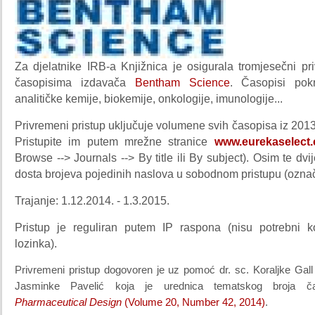
Za djelatnike IRB-a Knjižnica je osigurala tromjesečni pr
časopisima izdavača
Bentham Science
. Časopisi pokr
analitičke kemije, biokemije, onkologije, imunologije...
Privremeni pristup uključuje volumene svih časopisa iz 2013
Pristupite im putem mrežne stranice
www.eurekaselect
Browse --> Journals --> By title ili By subject). Osim te dvi
dosta brojeva pojedinih naslova u sobodnom pristupu (ozna
Trajanje: 1.12.2014. - 1.3.2015.
Pristup je reguliran putem IP raspona (nisu potrebni k
lozinka).
Privremeni pristup dogovoren je uz pomoć dr. sc. Koraljke Gall Tr
Jasminke Pavelić koja je urednica tematskog broja 
Pharmaceutical Design
(Volume 20, Number 42, 2014)
.