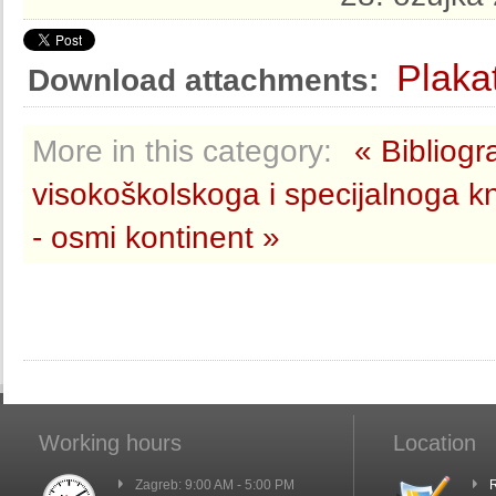
Plakat
Download attachments:
More in this category:
« Bibliogr
visokoškolskoga i specijalnoga k
- osmi kontinent »
Working hours
Location
Zagreb: 9:00 AM - 5:00 PM
R