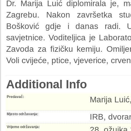
Dr. Marija Luić diplomirala je, ma
Zagrebu. Nakon završetka stud
Bošković gdje i danas radi. 
savjetnice. Voditeljica je Laborato
Zavoda za fizičku kemiju. Omiljen
Voli cvijeće, ptice, vjeverice, crv
Additional Info
Predavač:
Marija Luić
Mjesto održavanja:
IRB, dvoran
Vrijeme održavanja:
28. ožujka