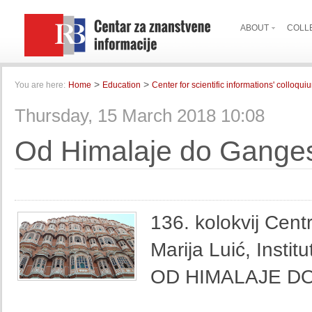
ABOUT
COLL
>
>
You are here:
Home
Education
Center for scientific informations' colloqui
Thursday, 15 March 2018 10:08
Od Himalaje do Gange
1
36. kolokvij Cent
Marija Luić, Instit
OD HIMALAJE D