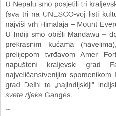
U Nepalu smo posjetili tri kralje
(sva tri na UNESCO-voj listi kult
najviši vrh Himalaja – Mount Everes
U Indiji smo obišli Mandawu – do
prekrasnim kućama (havelima)
prelijepom tvrđavom Amer Fort
napušteni kraljevski grad 
najveličanstvenijim spomenikom l
grad Delhi te „najindijskiji" in
svete rijeke
Ganges.
--