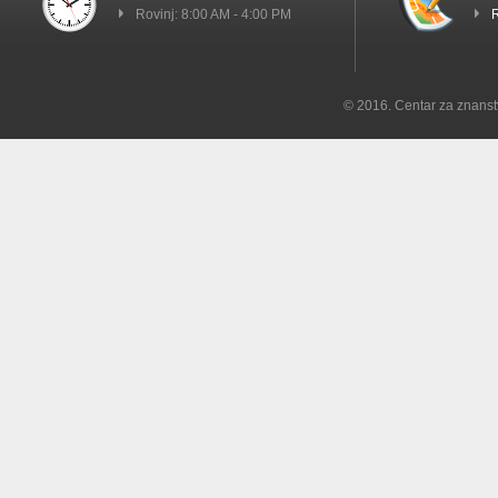
Rovinj: 8:00 AM - 4:00 PM
R
© 2016. Centar za znanst