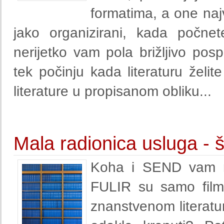
formatima, a one najv
jako organizirani, kada počnete
nerijetko vam pola brižljivo pos
tek počinju kada literaturu želite 
literature u propisanom obliku...
Mala radionica usluga - št
Koha i SEND vam n
FULIR su samo films
znanstvenom literatu