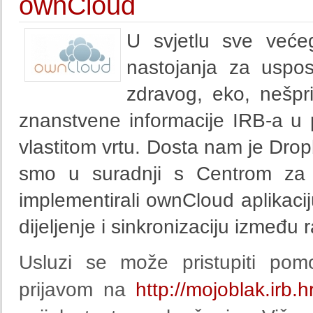
ownCloud
U svjetlu sve veće
nastojanja za uspost
zdravog, eko, nešpr
znanstvene informacije IRB-a u p
vlastitom vrtu. Dosta nam je Drop
smo u suradnji s Centrom za i
implementirali ownCloud aplikac
dijeljenje i sinkronizaciju između 
Usluzi se može pristupiti pom
prijavom na
http://mojoblak.irb.h