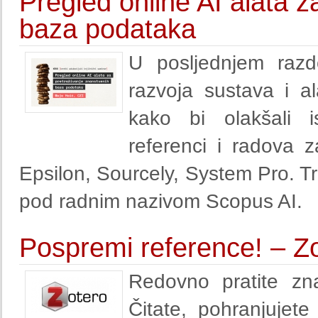
Pregled online AI alata z
baza podataka
U posljednjem razdo
razvoja sustava i al
kako bi olakšali is
referenci i radova za
Epsilon, Sourcely, System Pro. Tre
pod radnim nazivom Scopus AI.
Pospremi reference! – Z
Redovno pratite zna
Čitate, pohranjujete