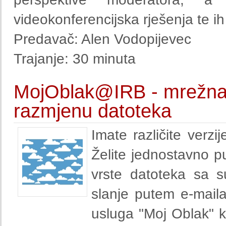
videokonferencijska rješenja te i
Predavač: Alen Vodopijevec
Trajanje: 30 minuta
MojOblak@IRB - mrežna 
razmjenu datoteka
Imate različite verz
Želite jednostavno p
vrste datoteka sa su
slanje putem e-maila
usluga "Moj Oblak" k