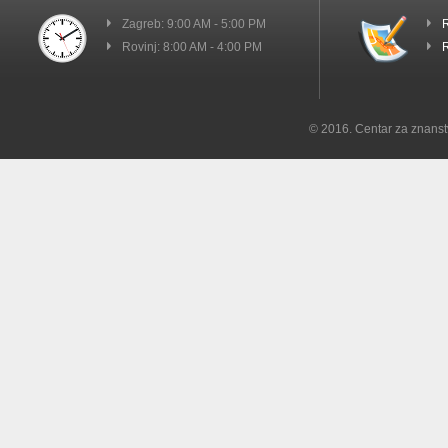
Zagreb: 9:00 AM - 5:00 PM
R
Rovinj: 8:00 AM - 4:00 PM
R
© 2016. Centar za znanst