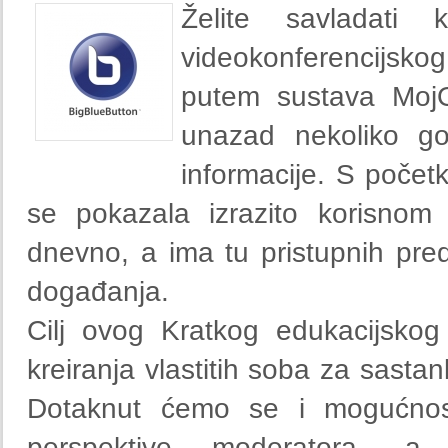
Želite savladati 
videokonferencijsko
putem sustava MojOb
unazad nekoliko go
informacije. S poče
se pokazala izrazito korisnom
dnevno, a ima tu pristupnih pred
događanja.
Cilj ovog Kratkog edukacijsko
kreiranja vlastitih soba za sastan
Dotaknut ćemo se i mogućnosti
perspektive moderatora, a