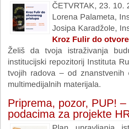
ČETVRTAK, 23. 10. 2
Lorena Palameta, Ins
Josipa Karadžole, In
Kroz Fulir do otvor
Želiš da tvoja istraživanja bu
institucijski repozitorij Institu
tvojih radova – od znanstvenih 
multimedijalnih materijala.
Priprema, pozor, PUP! – 
podacima za projekte H
Plan upravljanja 