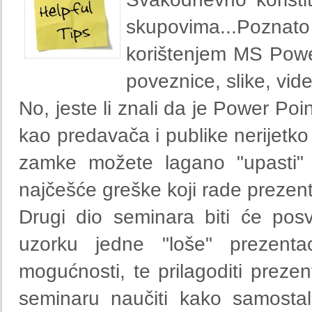
skupovima...Poznat
korištenjem MS Power
poveznice, slike, vid
No, jeste li znali da je Power Po
kao predavača i publike nerijetk
zamke možete lagano "upasti" p
najčešće greške koji rade prezen
Drugi dio seminara biti će pos
uzorku jedne "loše" prezentac
mogućnosti, te prilagoditi prez
seminaru naučiti kako samostaln