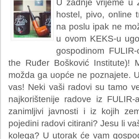
U zadnje vrijeme u Z
hostel, pivo, online 
na poslu ipak ne može
u ovom KEKS-u ugov
gospodinom FULIR-om 
the Ruđer Bošković Institute)!
možda ga uopće ne poznajete. U
vas! Neki vaši radovi su tamo 
najkorištenije radove iz FULIR-
zanimljivi javnosti i iz kojih ze
pojedini radovi citirani? Jesu li va
kolega? U utorak će vam gospodi