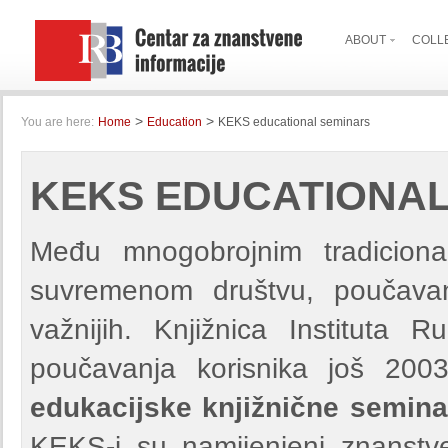
ABOUT
COLL
>
>
You are here:
Home
Education
KEKS educational seminars
KEKS EDUCATIONAL
Među mnogobrojnim tradiciona
suvremenom društvu, poučava
važnijih. Knjižnica Instituta
poučavanja korisnika još 200
edukacijske knjižnične semina
KEKS-i su namijenjeni znanstv