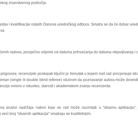
nekog znanstvenog područja.
stav i kvalifikacije ostalih članova uredničkog odbora. Smatra se da će dobar uredni
va.
ćenih radova, prosječno vrijeme od datuma prihvaćanja do datuma objavljivanja i d
rigovore, recenzijski postupak ključni je trenutak u kojem naš rad procjenjuje st
niman (single ili double blind referee) obzirom da poznavanje autora može dovesti
ecenzije ovisno o iskustvu, starosti i akademskom zvanju recenzenta.
oj analizi sadržaja nakon koje se rad može razvrstati u "stvarnu aplikaciju", "ne
u veći broj "stvarnih aplikacija" smatraju se kvalitetnijim.