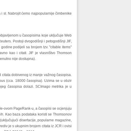
ka i sl. Nabrojit ćemo najpopularnije čimbenike
 objavljenom u časopisima koje uključuje Web
uters. Postoji dvogodišnji i petogodišnji JIF,
odine podijeli sa brojem tzv. "citable items"
avno kao i citati. JIF je vlasništvo Thomson
renutno nije dostupna).
 od citata dobivenog iz manje važnog časopisa.
pus (cca. 18000 časopisa). Uzima se u obzir
kojeg časopisa dolazi. SCImago metrika je u
gle-ovom PageRank-u, a časopisi se ocjenjuju
enih. Kao baza podataka koristi se Thomsonov
(uključujući disertacije, popularne magazine,
rediv je s ukupnim brojem citata iz JCR i ovisi