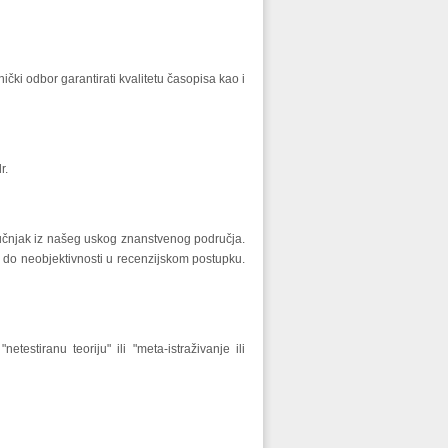
čki odbor garantirati kvalitetu časopisa kao i
r.
ručnjak iz našeg uskog znanstvenog područja.
 do neobjektivnosti u recenzijskom postupku.
testiranu teoriju" ili "meta-istraživanje ili