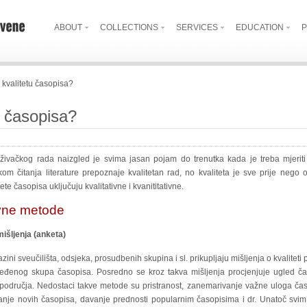
ABOUT
COLLECTIONS
SERVICES
EDUCATION
P
 kvalitetu časopisa?
u časopisa?
raživačkog rada naizgled je svima jasan pojam do trenutka kada je treba mjeriti
jekom čitanja literature prepoznaje kvalitetan rad, no kvaliteta je sve prije nego
tete časopisa uključuju kvalitativne i kvanititativne.
ivne metode
mišljenja (anketa)
zini sveučilišta, odsjeka, prosudbenih skupina i sl. prikupljaju mišljenja o kvaliteti
dređenog skupa časopisa. Posredno se kroz takva mišljenja procjenjuje ugled č
odručja. Nedostaci takve metode su pristranost, zanemarivanje važne uloga časo
nje novih časopisa, davanje prednosti popularnim časopisima i dr. Unatoč sv