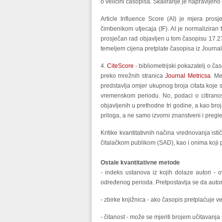
o veličini časopisa. Skaliranje je napravlje
Article Influence Score (AI) je mjera pro
čimbenikom utjecaja (IF). AI je normaliziran
prosječan rad objavljen u tom časopisu 17.27
temeljem cijena pretplate časopisa iz JournalPr
4.
CiteScore
- bibliometrijski pokazatelj o č
preko mrežnih stranica
Journal Metricsa
. Me
predstavlja omjer ukupnog broja citata koje 
vremenskom periodu. No, podaci o citiranos
objavljenih u prethodne tri godine, a kao bro
priloga, a ne samo izvorni znanstveni i pregl
Kritike kvantitativnih načina vrednovanja is
čitalačkom publikom (SAD), kao i onima koji 
Ostale kvantitativne metode
- indeks ustanova iz kojih dolaze autori - 
određenog perioda. Pretpostavlja se da autori
- zbirke knjižnica - ako časopis pretplaćuje vel
- čitanost - može se mjeriti brojem učitavanj