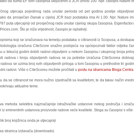
no tako da suma EF svih časopisa uključenih u JCR iznosi 100. Npr. časopis Nature 
sječnog utjecaja pojedinog rada unutar perioda od pet godina poslije objavlji
 tako da prosječan članak u cijeloj JCR bazi podataka ima AI 1.00. Npr. Nature i
87 puta utjecajniji od prosječnog rada unutar cijelog skupa časopisa. Eigenfactor.
ices.com. Što je niža vrijednost, časopis je isplativiji.
asopisima koji se izračunava na temelju podataka o citiranosti iz Scopusa, a dostup
todologija izračuna CiteScore snažno podsjeća na općepoznati faktor odjeka ča
su u tekućoj godini dobili radovi objavljeni u nekom časopisu i ukupnog broja pr
ti radova i broju objavljenih radova se za potrebe izračuna CiteScorea dobivaj
j radova se uzima broj svih objavljenih priloga u tom časopisu u prethodne tri godi
edni radovi. Više o CiteScoreu možete pročitati u
postu na stranicama Bloga Centra
tiču da se citiranost ne mora nužno izjednačiti sa kvalitetom, te da takav način vr
pokrivaju aktualne teme.
ova metoda selektira najznačajnije istraživačke ustanove nekog područja i izrač
 iz eminentnih ustanova proizvode radove veće kvalitete. Stoga su časopisi s više 
ik broj knjižnica onda je utjecajniji
a sa stranica izdavača (downloads)