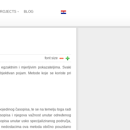
ROJECTS
BLOG
font size
 egzaktnim i mjerljivim pokazateljima. Svaki
 objektivan pojam. Metode koje se koriste pri
 pojedinog časopisa, te se na temelju toga radi
asopisa i njegova važnost unutar određenog
pisa unutar usko specijaliziranog područja,
im nedostacima ova metoda obično pouzdano