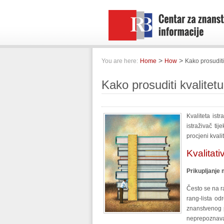
>
>
You are here:
Home
How
Kako prosuditi
Kako prosuditi kvalitet
Kvaliteta ist
istraživač ti
procjeni kvali
Kvalitat
Prikupljanje 
Često se na ra
rang-lista o
znanstvenog p
neprepoznava