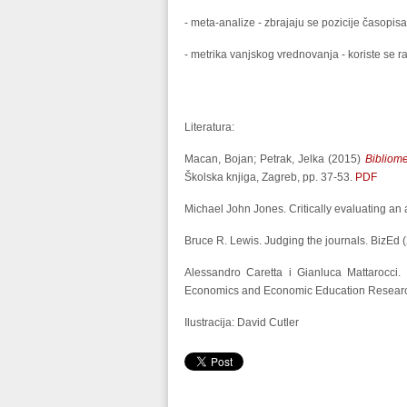
- meta-analize - zbrajaju se pozicije časopisa
- metrika vanjskog vrednovanja - koriste se ra
Literatura:
Macan, Bojan
;
Petrak, Jelka
(2015)
Bibliome
Školska knjiga, Zagreb, pp. 37-53.
PDF
Michael John Jones. Critically evaluating an
Bruce R. Lewis. Judging the journals. BizEd 
Alessandro Caretta i Gianluca Mattarocci. E
Economics and Economic Education Researc
Ilustracija: David Cutler