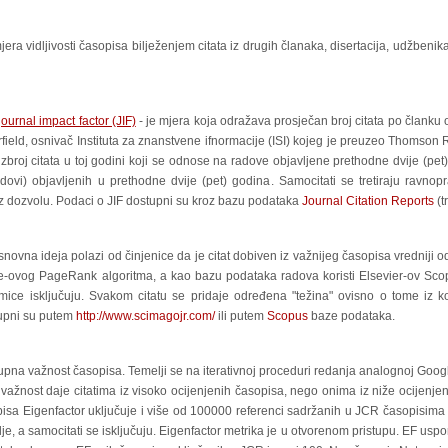
 mjera vidljivosti časopisa bilježenjem citata iz drugih članaka, disertacija, udžbeni
ournal impact factor (JIF)
- je mjera koja odražava prosječan broj citata po članku
ield, osnivač Instituta za znanstvene ifnormacije (ISI) kojeg je preuzeo Thomson Re
roj citata u toj godini koji se odnose na radove objavljene prethodne dvije (pet) g
dovi) objavljenih u prethodne dvije (pet) godina. Samocitati se tretiraju ravnopr
uz dozvolu. Podaci o JIF dostupni su kroz bazu podataka
Journal Citation Reports
(t
snovna ideja polazi od činjenice da je citat dobiven iz važnijeg časopisa vredniji
gle-ovog PageRank algoritma, a kao bazu podataka radova koristi Elsevier-ov Sco
lomice isključuju. Svakom citatu se pridaje određena "težina" ovisno o tome iz 
tupni su putem
http://www.scimagojr.com/
ili putem
Scopus
baze podataka.
upna važnost časopisa. Temelji se na iterativnoj proceduri redanja analognoj Goo
važnost daje citatima iz visoko ocijenjenih časopisa, nego onima iz niže ocijenj
isa Eigenfactor uključuje i više od 100000 referenci sadržanih u JCR časopisima 
lje, a samocitati se isključuju. Eigenfactor metrika je u otvorenom pristupu. EF uspo