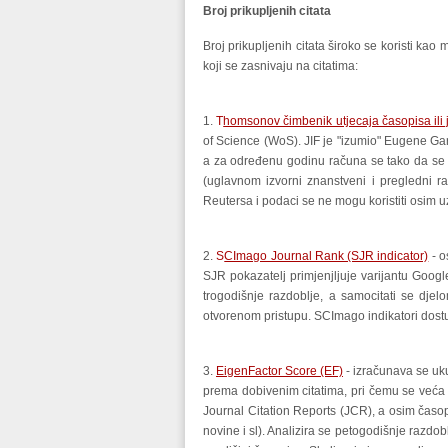
Broj prikupljenih citata
Broj prikupljenih citata široko se koristi kao
koji se zasnivaju na citatima:
1.
T
homsonov čimbenik utjecaja časopisa ili j
of Science (WoS). JIF je "izumio" Eugene Garf
a za određenu godinu računa se tako da se zb
(uglavnom izvorni znanstveni i pregledni ra
Reutersa i podaci se ne mogu koristiti osim 
2.
S
CImago Journal Rank (SJR indicator)
- o
SJR pokazatelj primjenjljuje varijantu Goo
trogodišnje razdoblje, a samocitati se dje
otvorenom pristupu. SCImago indikatori dos
3.
EigenFactor Score (EF)
- izračunava se uk
prema dobivenim citatima, pri čemu se veća 
Journal Citation Reports (JCR), a osim časop
novine i sl). Analizira se petogodišnje razdob