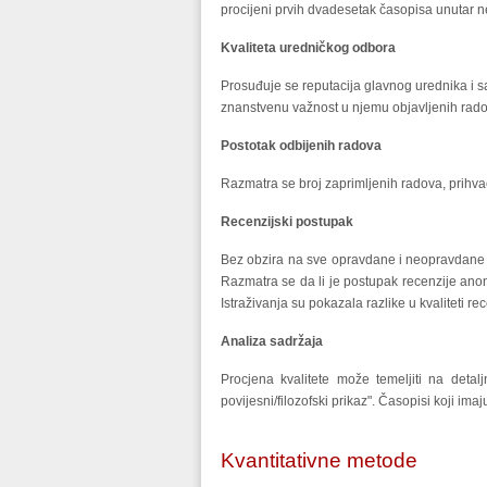
procijeni prvih dvadesetak časopisa unutar 
Kvaliteta uredničkog odbora
Prosuđuje se reputacija glavnog urednika i sa
znanstvenu važnost u njemu objavljenih rado
Postotak odbijenih radova
Razmatra se broj zaprimljenih radova, prihva
Recenzijski postupak
Bez obzira na sve opravdane i neopravdane p
Razmatra se da li je postupak recenzije ano
Istraživanja su pokazala razlike u kvaliteti r
Analiza sadržaja
Procjena kvalitete može temeljiti na detaljn
povijesni/filozofski prikaz". Časopisi koji imaj
Kvantitativne metode