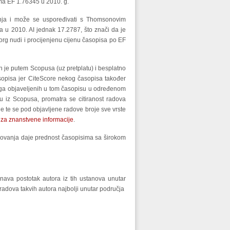
ima EF 1.76345 u 2010. g.
vanja i može se uspoređivati s Thomsonovim
ma u 2010. AI jednak 17.2787, što znači da je
org nudi i procijenjenu cijenu časopisa po EF
an je putem Scopusa (uz pretplatu) i besplatno
sopisa jer CiteScore nekog časopisa također
iloga objaveljenih u tom časopisu u određenom
u iz Scopusa, promatra se citiranost radova
ne te se pod objavljene radove broje sve vrste
 za znanstvene informacije
.
ednovanja daje prednost časopisima sa širokom
unava postotak autora iz tih ustanova unutar
radova takvih autora najbolji unutar područja