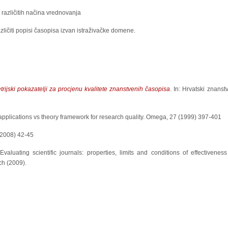
 različitih načina vrednovanja
zličiti popisi časopisa izvan istraživačke domene.
trijski pokazatelji za procjenu kvalitete znanstvenih časopisa
. In: Hrvatski znanst
 applications vs theory framework for research quality. Omega, 27 (1999) 397-401
(2008) 42-45
valuating scientific journals: properties, limits and conditions of effectiveness
h (2009).