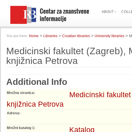
ABOUT
COLL
>
>
>
>
You are here:
Home
Libraries
Croatian libraries
University libraries
M
Medicinski fakultet (Zagreb),
knjižnica Petrova
Additional Info
Medicinski fakulte
Mrežna stranica:
knjižnica Petrova
Adresa:
Katalog
Mrežni katalog 1: