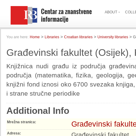
ABOUT
COLL
>
>
>
>
You are here:
Home
Libraries
Croatian libraries
University libraries
G
Građevinski fakultet (Osijek), 
Knjižnica nudi građu iz područja građevina
područja (matematika, fizika, geologija, g
knjižni fond iznosi oko 6700 svezaka knjig
i strane stručne periodike
Additional Info
Građevinski fakulte
Mrežna stranica:
Adresa:
Građevinski fakultet