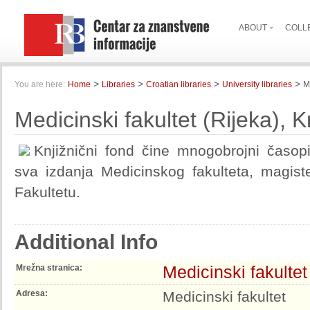
ABOUT
COLL
>
>
>
>
You are here:
Home
Libraries
Croatian libraries
University libraries
M
Medicinski fakultet (Rijeka), K
Knjižnični fond čine mnogobrojni časopi
sva izdanja Medicinskog fakulteta, magister
Fakultetu.
Additional Info
Medicinski fakultet
Mrežna stranica:
Adresa:
Medicinski fakultet