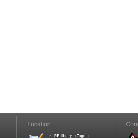
Location
Con
RBI library in Zagreb