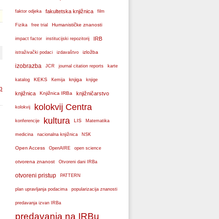
fakultetska knjižnica
faktor odjeka
film
Humanističke znanosti
Fizika
free trial
IRB
impact factor
institucijski repozitorij
izložba
istraživački podaci
izdavaštvo
izobrazba
JCR
journal citation reports
karte
KEKS
knjiga
katalog
Kemija
knjige
p
knjižnica
Knjižnica IRBa
knjižničarstvo
kolokvij Centra
kolokvij
kultura
LIS
konferencije
Matematika
medicina
nacionalna knjižnica
NSK
Open Access
OpenAIRE
open science
otvorena znanost
Otvoreni dani IRBa
otvoreni pristup
PATTERN
plan upravljanja podacima
popularizacija znanosti
predavanja izvan IRBa
predavanja na IRBu