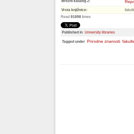
Mrežni katalog 2:
Repo
Vrsta knjižnice:
fakul
Read
91898
times
Published in
University libraries
Prirodne znanosti
fakult
Tagged under