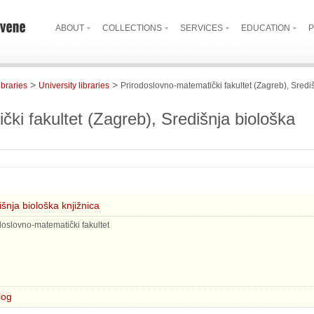
ABOUT
COLLECTIONS
SERVICES
EDUCATION
P
>
>
ibraries
University libraries
Prirodoslovno-matematički fakultet (Zagreb), Središ
ki fakultet (Zagreb), Središnja biološka
išnja biološka knjižnica
doslovno-matematički fakultet
log