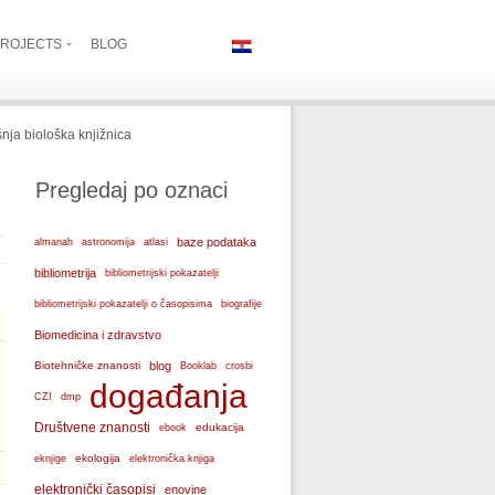
ROJECTS
BLOG
nja biološka knjižnica
Pregledaj po oznaci
baze podataka
almanah
astronomija
atlasi
bibliometrija
bibliometrijski pokazatelji
bibliometrijski pokazatelji o časopisima
biografije
Biomedicina i zdravstvo
Biotehničke znanosti
blog
Booklab
crosbi
događanja
CZI
dmp
Društvene znanosti
edukacija
ebook
ekologija
eknjige
elektronička knjiga
elektronički časopisi
enovine