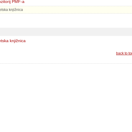
zitorij PMF-a
tetska knjižnica
etska knjižnica
back to to