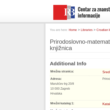
>
>
You are here:
Home
Libraries
Croatian l
Prirodoslovno-matematič
knjižnica
Additional Info
Mrežna stranica:
Sred
Adresa:
Priro
Marulićev trg 20/II
10 000 Zagreb
Hrvatska
Mrežni katalog 1:
Kata