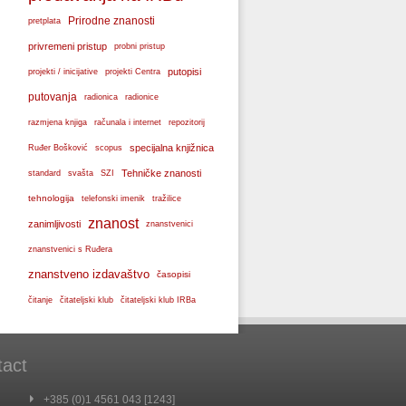
Prirodne znanosti
pretplata
privremeni pristup
probni pristup
projekti / inicijative
putopisi
projekti Centra
putovanja
radionica
radionice
razmjena knjiga
računala i internet
repozitorij
specijalna knjižnica
Ruđer Bošković
scopus
svašta
Tehničke znanosti
standard
SZI
tehnologija
telefonski imenik
tražilice
znanost
zanimljivosti
znanstvenici
znanstvenici s Ruđera
znanstveno izdavaštvo
časopisi
čitanje
čitateljski klub
čitateljski klub IRBa
tact
+385 (0)1 4561 043 [1243]