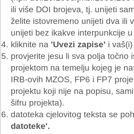
ili više DOI brojeva, tj. unijeti s
želite istovremeno unijeti dva ili
unijeti bez ikakve interpunkcije 
kliknite na
'Uvezi zapise'
i vaš(i)
provjerite jesu li sva polja točn
projektom na temelju kojeg je na
IRB-ovih MZOS, FP6 i FP7 projekat
projektu koji nije na popisu, sam
šifru projekta).
datoteka cjelovitog teksta se p
datoteke'.