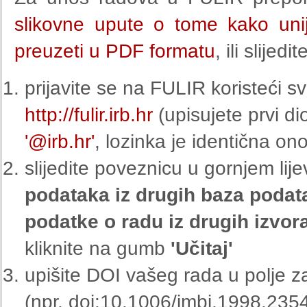
slikovne upute o tome kako uni
preuzeti u PDF formatu
, ili slijed
prijavite se na FULIR koristeći 
http://fulir.irb.hr
(upisujete prvi di
'@irb.hr'
, lozinka je identična ono
slijedite poveznicu u gornjem li
podataka iz drugih baza podat
podatke o radu iz drugih izvora
kliknite na gumb
'Učitaj'
upišite DOI vašeg rada u polje z
(npr. doi:10.1006/jmbi.1998.235