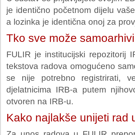
je identično početnom dijelu vaše
a lozinka je identična onoj za pr
Tko sve može samoarhivir
FULIR je institucijski repozitorij 
tekstova radova omogućeno samo 
se nije potrebno registrirati,
djelatnicima IRB-a putem njiho
otvoren na IRB-u.
Kako najlakše unijeti rad
Za unos radova u FULIR prepor