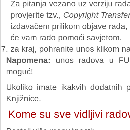
Za pitanja vezano uz verziju rad
provjerite tzv.,
Copyright Transfe
izdavačem prilikom objave rada, il
će vam rado pomoći savjetom.
za kraj, pohranite unos klikom n
Napomena:
unos radova u FUL
moguć!
Ukoliko imate ikakvih dodatnih pi
Knjižnice.
Kome su sve vidljivi rado