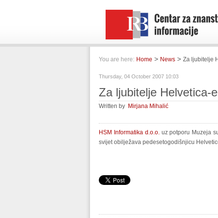
>
>
You are here:
Home
News
Za ljubitelje 
Thursday, 04 October 2007 10:03
Za ljubitelje Helvetica-e
Written by
Mirjana Mihalić
HSM Informatika d.o.o.
uz potporu Muzeja suv
svijet obilježava pedesetogodišnjicu Helvetic