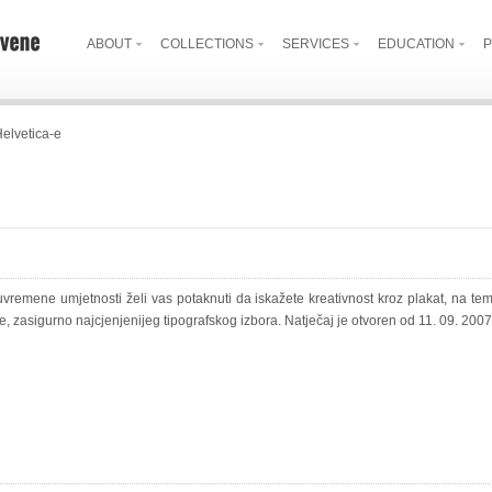
ABOUT
COLLECTIONS
SERVICES
EDUCATION
P
Helvetica-e
remene umjetnosti želi vas potaknuti da iskažete kreativnost kroz plakat, na temu
e, zasigurno najcjenjenijeg tipografskog izbora. Natječaj je otvoren od 11. 09. 2007