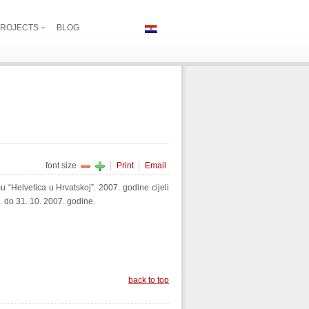
ROJECTS
BLOG
font size
Print
Email
 “Helvetica u Hrvatskoj”. 2007. godine cijeli
. do 31. 10. 2007. godine.
back to top