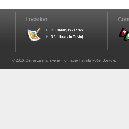
Location
Con
RBI library in Zagreb
RBI Library in Rovinj
© 2016. Centar za znanstvene informacije Instituta Ruđer Bošković