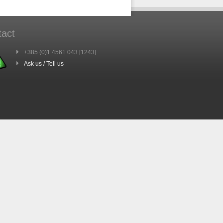
tact
+385 (0)1 4561 043 [1243]
Ask us / Tell us