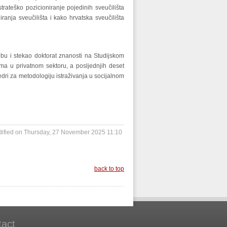
strateško pozicioniranje pojedinih sveučilišta
ranja sveučilišta i kako hrvatska sveučilišta
rebu i stekao doktorat znanosti na Studijskom
ima u privatnom sektoru, a posljednjih deset
dri za metodologiju istraživanja u socijalnom
dified on Thursday, 27 November 2025 11:10
back to top
tact