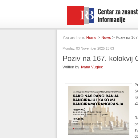
>
>
You are here:
Home
News
Poziv na 167.
Monday, 03 November 2025 13:03
Poziv na 167. kolokvij
Written by
Ivana Vuglec
Po
S
K
Z
Ra
pr
s
do