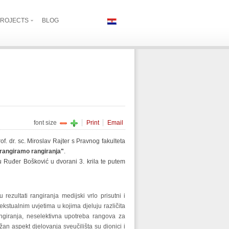
ROJECTS
BLOG
font size
Print
Email
. dr. sc. Miroslav Rajter s Pravnog fakulteta
 rangiramo rangiranja"
.
u Ruđer Bošković u dvorani 3. krila te putem
rezultati rangiranja medijski vrlo prisutni i
tekstualnim uvjetima u kojima djeluju različita
angiranja, neselektivna upotreba rangova za
an aspekt djelovanja sveučilišta su dionici i