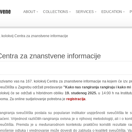
ABOUT
COLLECTIONS
SERVICES
EDUCATION
P
 kolokvij Centra za znanstvene informacije
 Centra za znanstvene informacije
zivamo vas na 167. kolokvij Centra za znanstvene informacije na kojem će izv. prof
veučilišta u Zagrebu održati predavanje
"Kako nas rangiranja rangiraju i kako mi
olokvij će se održati u hibridnom obliku
19. studenog 2025.
u 14:00 h na Institut
ooma. Za online sudjelovanje potrebna je
registracija
.
ngiranja sveučilišta postala su popularan indikator uspješnosti sveučilišta te su 
aćeni. Vrijednost različitih rangiranja ovisna je o njihovoj metodologiji, ali i o kon
veučilišta. Premda je u međunarodnom kontekstu praktično koristiti rezultate r
nošenje odluka i vrednovanje može dovesti do zabluda o kvaliteti sveučilišta. Važ