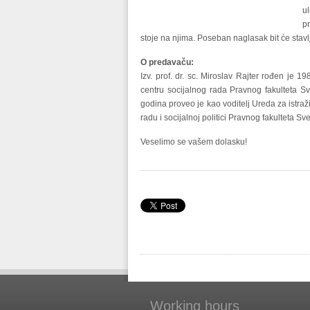
ul
p
stoje na njima. Poseban naglasak bit će stav
O predavaču:
Izv. prof. dr. sc. Miroslav Rajter rođen je 
centru socijalnog rada Pravnog fakulteta Sv
godina proveo je kao voditelj Ureda za istra
radu i socijalnoj politici Pravnog fakulteta Sv
Veselimo se vašem dolasku!
Working hours