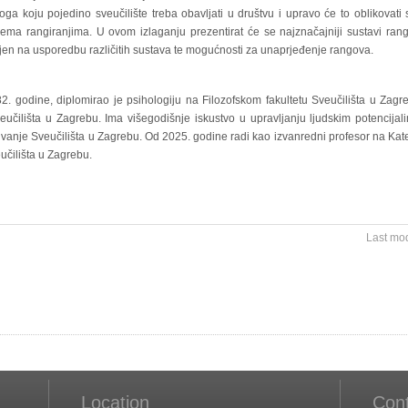
oga koju pojedino sveučilište treba obavljati u društvu i upravo će to oblikovati 
rema rangiranjima. U ovom izlaganju prezentirat će se najznačajniji sustavi rangi
ljen na usporedbu različitih sustava te mogućnosti za unaprjeđenje rangova.
1982. godine, diplomirao je psihologiju na Filozofskom fakultetu Sveučilišta u Zag
eučilišta u Zagrebu. Ima višegodišnje iskustvo u upravljanju ljudskim potencijal
živanje Sveučilišta u Zagrebu. Od 2025. godine radi kao izvanredni profesor na Kate
eučilišta u Zagrebu.
Last mo
Location
Con