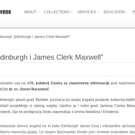
ABOUT
COLLECTIONS
SERVICES
EDUCATION
P
davanje „Edinburgh i James Clerk Maxwell”
dinburgh i James Clerk Maxwell”
ozivamo vas na
170. kolokvij Centra za znanstvene informacije
pod naslovo
držati
dr. sc. Goran Baranović
.
inburgh, glavni grad Škotske, poznat je po svojoj bogatoj povijesti, kulturnoj bašti
rivlači posjetitelje iz cijelog svijeta. Ujedno je i rodni grad Jamesa Clerka Ma
vijesti, čija se postignuća često uspoređuju s onima Newtona i Einsteina.
redavanje donosi pogled na to kako Edinburgh danas čuva i interpretira sjećanje n
lturnu memoriju grada. Uz njegov fascinantan životni put i izniman znanstveni dopr