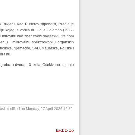
a Ruđeru. Kao Ruđerov stipendist, izradio je
ju kojeg je vodila dr. Lidija Colombo (1922-
u mirovinu kao znanstveni savjetnik u trajnom
rvenu) i mikrovalnu spektroskopiju organskih
rancuske, Njemačke, SAD, Mađarske, Poljske i
drastu.
rebu u dvorani 3. krila. Očekivano trajanje
ast modified on Monday, 27 April 2026 12:32
back to top