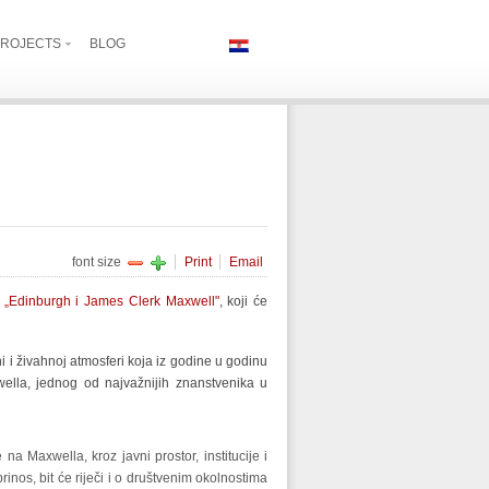
ROJECTS
BLOG
font size
Print
Email
m
„Edinburgh i James Clerk Maxwell"
, koji će
ni i živahnoj atmosferi koja iz godine u godinu
xwella, jednog od najvažnijih znanstvenika u
a Maxwella, kroz javni prostor, institucije i
inos, bit će riječi i o društvenim okolnostima