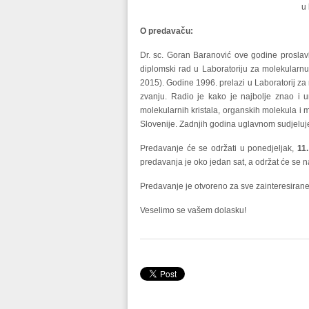
u 
O predavaču:
Dr. sc. Goran Baranović ove godine proslavl
diplomski rad u Laboratoriju za molekularnu
2015). Godine 1996. prelazi u Laboratorij za
zvanju. Radio je kako je najbolje znao i um
molekularnih kristala, organskih molekula i
Slovenije. Zadnjih godina uglavnom sudjelu
Predavanje će se održati u ponedjeljak,
11
predavanja je oko jedan sat, a održat će se n
Predavanje je otvoreno za sve zainteresirane
Veselimo se vašem dolasku!