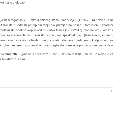
kojima je djelovao.
ja desetogodišnjicu umirovljeničkog staža. Radni vijek (1976-2016) proveo je n
 fiziku da bi odmah po diplomiranju bio primljen na posao u tom istom Laboratori
 molekulsku spektroskopiju kod dr. Zlatka Meića (1938-2017). Godine 2017. odlazi 
io, eksperimentalno i teorijski, vibracijsku spektroskopiju (Ramanovu, infrarc
 membrana ne samo na Ruđeru nego i u laboratorijima Ujedinjenog kraljevstva, F
je u „humanitarnim misijama" od Edinburgha do Frankfurta pomažući unukama da o
. svibnja 2026.
godine s početkom u 15:00 sati na Institutu Ruđer Bošković u Zag
a hrvatskom jeziku.
.
L