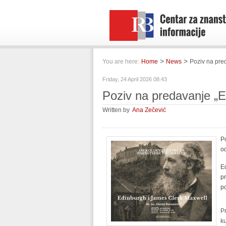
>
>
You are here:
Home
News
Poziv na pre
Friday, 24 April 2026 08:43
Poziv na predavanje „E
Written by
Ana Zečević
P
o
Ed
p
po
P
ku