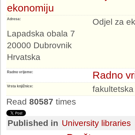
ekonomiju
Adresa:
Odjel za e
Lapadska obala 7
20000 Dubrovnik
Hrvatska
Radno vr
Radno vrijeme:
Vrsta knjižnice:
fakultetska
Read
80587
times
Published in
University libraries