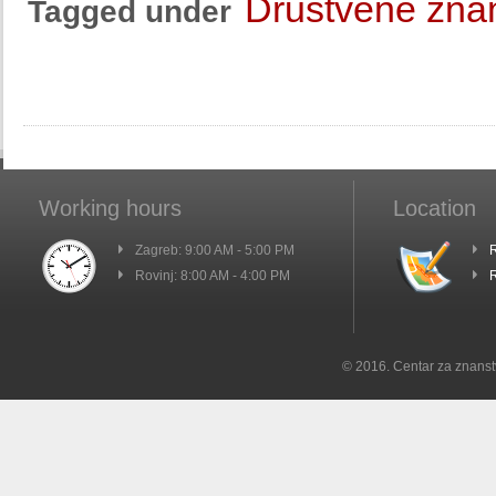
Društvene znan
Tagged under
Working hours
Location
Zagreb: 9:00 AM - 5:00 PM
R
Rovinj: 8:00 AM - 4:00 PM
R
© 2016. Centar za znanst