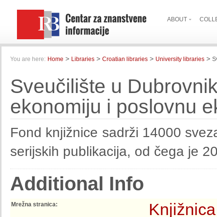
ABOUT
COLL
>
>
>
>
You are here:
Home
Libraries
Croatian libraries
University libraries
S
Sveučilište u Dubrovnik
ekonomiju i poslovnu 
Fond knjižnice sadrži 14000 svez
serijskih publikacija, od čega je 20
Additional Info
Knjižnica
Mrežna stranica: