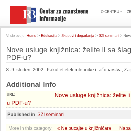
O CENTRU
Z
>
>
>
>
Vi ste ovdje:
Home
Edukacija
Skupovi i događanja
SZI seminari
Nove
Nove usluge knjižnica: želite li sa šlag
PDF-u?
8.-9. studeni 2002., Fakultet elektrotehnike i računarstva, Za
Additional Info
Nove usluge knjižnica: želite li
URL:
u PDF-u?
Published in
SZI seminari
More in this category:
« Ne pucajte u knjižničara
Nabav