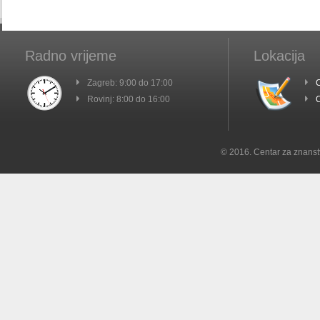
Radno vrijeme
Lokacija
Zagreb: 9:00 do 17:00
C
Rovinj: 8:00 do 16:00
C
© 2016. Centar za znanst