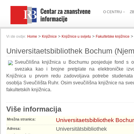
O CENTRU
Z
>
>
>
>
Vi ste ovdje:
Home
Knjižnice
Knjižnice u svijetu
Fakultetske knjižnice
Universitaetsbibliothek Bochum (Nje
Sveučilišna knjižnica u Bochumu posjeduje fond s o
svezaka kao i brojne pretplate na elektroničke izvo
Knjižnica u prvom redu zadovoljava potrebe studenat
osoblja Sveučilišta Ruhr. Osim sveučilišna knjižnice na sveuč
fakultetskih knjižnica.
Više informacija
Universitaetsbibliothek Boch
Mrežna stranica:
Universitätsbibliothek
Adresa: