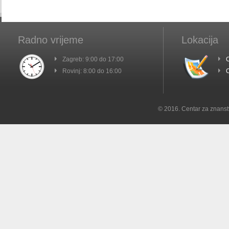
Radno vrijeme
Lokacija
Zagreb: 9:00 do 17:00
C
Rovinj: 8:00 do 16:00
C
© 2016. Centar za znanst