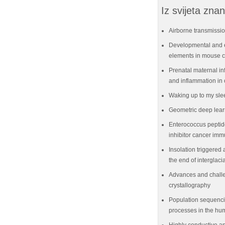
Iz svijeta znan
Airborne transmissio
Developmental and e
elements in mouse ce
Prenatal maternal in
and inflammation in 
Waking up to my sle
Geometric deep lear
Enterococcus peptid
inhibitor cancer im
Insolation triggered 
the end of interglaci
Advances and challe
crystallography
Population sequenci
processes in the hu