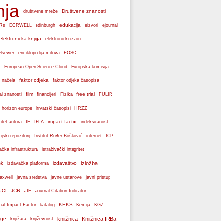
nja
Društvene znanosti
društvene mreže
edukacija
Rs
ECRWELL
edinburgh
eizvori
ejournal
elektronička knjiga
elektronički izvori
elsevier
enciklopedija mitova
EOSC
Europska komisija
t
European Open Science Cloud
faktor odjeka
 načela
faktor odjeka časopisa
film
free trial
al znanosti
financijeri
Fizika
FULIR
hrvatski časopisi
horizon europe
HRZZ
impact factor
titet autora
IF
IFLA
indeksiranost
cijski repozitorij
Institut Ruđer Bošković
internet
IOP
vačka infrastruktura
istraživački integritet
izdavaštvo
izložba
ek
izdavačka platforma
axwell
javna sredstva
javne ustanove
javni pristup
JCR
JCI
JIF
Journal Citation Indicator
KEKS
nal Impact Factor
katalog
Kemija
KGZ
ige
knjižnica
Knjižnica IRBa
knjižara
književnost