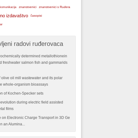
znanstvenici
znanstvenici s Ruđera
komunikacija
no izdavaštvo
časopisi
ar
ljeni radovi ruđerovaca
rochemically determined metallothionein
ild freshwater salmon fish and gammarids
 olive oil mill wastewater and its polar
ple whole-organism bioassays
n of Kochen-Specker sets
volution during electric field assisted
tal films
re on Electronic Charge Transport in 3D Ge
n an Alumina...