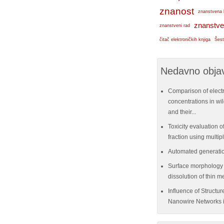
znanost
znanstvena 
znanstve
znanstveni rad
čitač elektroničkih knjiga
Šest
Nedavno objav
Comparison of elect
concentrations in w
and their...
Toxicity evaluation of
fraction using multi
Automated generatio
Surface morphology e
dissolution of thin me
Influence of Structu
Nanowire Networks i