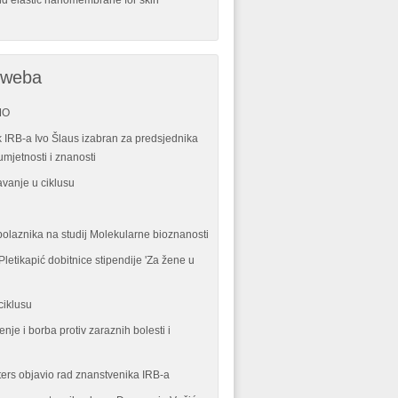
nd elastic nanomembrane for skin
 weba
MO
 IRB-a Ivo Šlaus izabran za predsjednika
mjetnosti i znanosti
vanje u ciklusu
polaznika na studij Molekularne bioznanosti
letikapić dobitnice stipendije 'Za žene u
ciklusu
enje i borba protiv zaraznih bolesti i
ters objavio rad znanstvenika IRB-a