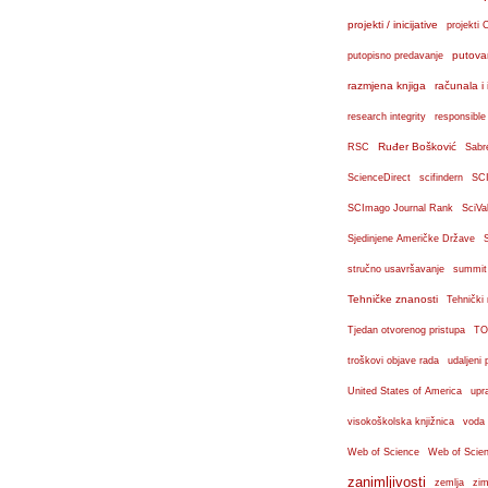
projekti / inicijative
projekti 
putova
putopisno predavanje
razmjena knjiga
računala i 
research integrity
responsible
Ruđer Bošković
RSC
Sabr
ScienceDirect
scifindern
SC
SCImago Journal Rank
SciVa
Sjedinjene Američke Države
stručno usavršavanje
summit
Tehničke znanosti
Tehnički
Tjedan otvorenog pristupa
TO
troškovi objave rada
udaljeni 
United States of America
upr
visokoškolska knjižnica
voda
Web of Science
Web of Scien
zanimljivosti
zemlja
zim