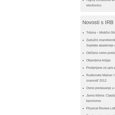
Highly conductive a
electronics
Novosti s IRB
Tribina – Mistični G
Zaslužni znanstvenik
Svjetske akademije u
Održano osmo preda
Objavljena knjiga
Predprijave za upis 
Ruđerovke Malnar i P
znanosti' 2012.
Osmo predavanje u 
Javna tribina: Cijeplj
karcinoma
Physical Review Let