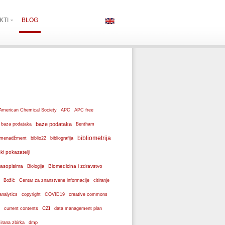
KTI
BLOG
American Chemical Society
APC
APC free
baze podataka
baza podataka
Bentham
bibliometrija
ki menadžment
biblio22
bibliografija
ski pokazatelji
 časopisima
Biomedicina i zdravstvo
Biologija
Božić
Centar za znanstvene informacije
citiranje
analytics
copyright
COVID19
creative commons
CZI
current contents
data management plan
dmp
izirana zbirka