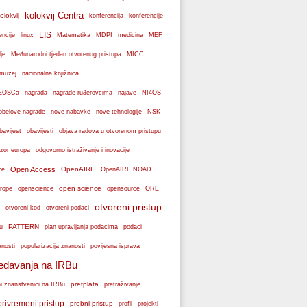
kolokvij Centra
olokvij
konferencije
konferencija
LIS
encije
linux
Matematika
MDPI
medicina
MEF
je
Međunarodni tjedan otvorenog pristupa
MICC
muzej
nacionalna knjižnica
k EOSCa
nagrada
nagrade ruđerovcima
najave
NI4OS
obelove nagrade
NSK
nove nabavke
nove tehnologije
bavijest
obavijesti
objava radova u otvorenom pristupu
zor europa
odgovorno istraživanje i inovacije
Open Access
OpenAIRE
ce
OpenAIRE NOAD
open science
rope
openscience
opensource
ORE
otvoreni pristup
otvoreni podaci
otvoreni kod
PATTERN
plan upravljanja podacima
u
podaci
popularizacija znanosti
anosti
povijesna isprava
edavanja na IRBu
pretplata
ni znanstvenici na IRBu
pretraživanje
privremeni pristup
probni pristup
profil
projekti