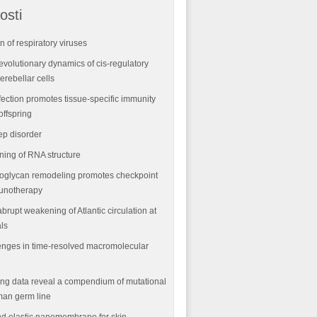
osti
n of respiratory viruses
volutionary dynamics of cis-regulatory
rebellar cells
fection promotes tissue-specific immunity
offspring
ep disorder
ning of RNA structure
oglycan remodeling promotes checkpoint
munotherapy
abrupt weakening of Atlantic circulation at
als
nges in time-resolved macromolecular
ng data reveal a compendium of mutational
man germ line