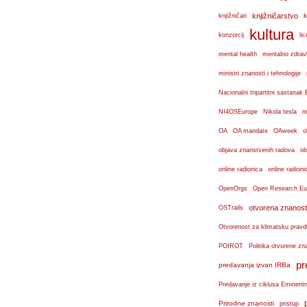
knjižničarstvo
k
knjižničari
kultura
konzorcij
lic
mental health
mentalno zdravl
ministri znanosti i tehnologije
Nacionalni tripartitni sastana
n
NI4OSEurope
Nikola tesla
OA
OA mandate
OAweek
o
objava znanstvenih radova
ob
online radionica
online radioni
OpenOrgs
Open Research Eu
otvorena znanost
OSTrails
Otvorenost za klimatsku pravd
POIROT
Politika otvorene zn
pr
predavanja izvan IRBa
Predavanje iz ciklusa Eminent
Prirodne znanosti
pristup