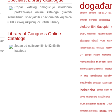
Specialist Library Catalogue
događa
Copac katalog omogućuje istodobno
pretraživanje online kataloga glavnih
,
ebook
ebooks
EBSCO
EC
sveučilišnih, specijalnih i nacionalnih knjižnica
eknjige
ekologija
eknjiga
u UK i Irskoj, uključujući British Library
elektronički časopisi
Library of Congress Online
EOSC National Tripartite Even
Catalogs
skih
ečasopisi
ečitač
FAIR
FAIR
Jedan od najiscrpnijih knjižničnih
faktor utjecaja
festival
festiv
kataloga
tish
G7
google
HAZU
HoHoHo
Humanističke znanosti
iden
institu
informacijske znanosti
IRB
IR
istraživanje
istraži
istraživački podaci
ivan sup
izobrazba
james clerk m
javno financirana istraživanja
journal citation reports
Jour
knjiga
knj
klimatska pravda