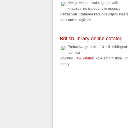
KVK je virtualni katalog njemačkih
knjižnica, no istodobno je moguće
pretraživati i izabrane kataloge diljem svijeta
kao i online knjižare.
British library online catalog
Pretraživanje preko 13 mil. bibliograf
jedinica
Dodatno i
svi katalozi
koje administrira Bri
library.