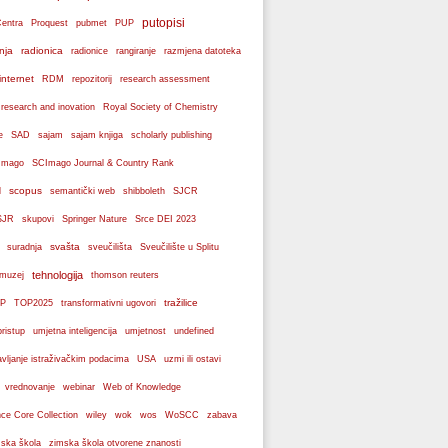
putopisi
Centra
Proquest
pubmet
PUP
nja
radionica
radionice
rangiranje
razmjena datoteka
internet
RDM
repozitorij
research assessment
 research and inovation
Royal Society of Chemistry
e
SAD
sajam
sajam knjiga
scholarly publishing
Imago
SCImago Journal & Country Rank
scopus
l
semantički web
shibboleth
SJCR
SJR
skupovi
Springer Nature
Srce DEI 2023
svašta
suradnja
sveučilišta
Sveučilište u Splitu
tehnologija
 muzej
thomson reuters
tražilice
P
TOP2025
transformativni ugovori
pristup
umjetna inteligencija
umjetnost
undefined
avljanje istraživačkim podacima
USA
uzmi ili ostavi
webinar
vrednovanje
Web of Knowledge
wos
ce Core Collection
wiley
wok
WoSCC
zabava
ska škola
zimska škola otvorene znanosti