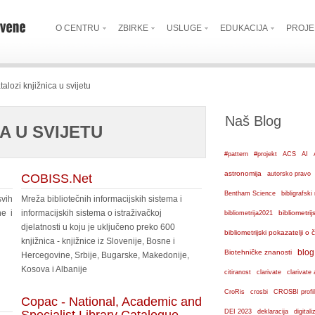
O CENTRU
ZBIRKE
USLUGE
EDUKACIJA
PROJE
talozi knjižnica u svijetu
Naš Blog
A U SVIJETU
#pattern
#projekt
ACS
AI
astronomija
autorsko pravo
COBISS.Net
Bentham Science
bibligrafs
vih
Mreža bibliotečnih informacijskih sistema i
ne i
informacijskih sistema o istraživačkoj
bibliometrij
bibliometrija2021
djelatnosti u koju je uključeno preko 600
bibliometrijski pokazatelji o
knjižnica - knjižnice iz Slovenije, Bosne i
blog
Biotehničke znanosti
Hercegovine, Srbije, Bugarske, Makedonije,
Kosova i Albanije
citiranost
clarivate
clarivate 
crosbi
CroRis
CROSBI profil
Copac - National, Academic and
DEI 2023
deklaracija
digital