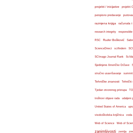
projekti / inicijative
projekti 
putova
putopisno predavanje
razmjena knjiga
računala i 
research integrity
responsible
Ruđer Bošković
RSC
Sabr
ScienceDirect
scifindern
SC
SCImago Journal Rank
SciVa
Sjedinjene Američke Države
stručno usavršavanje
summit
Tehničke znanosti
Tehnički
Tjedan otvorenog pristupa
TO
troškovi objave rada
udaljeni 
United States of America
upr
visokoškolska knjižnica
voda
Web of Science
Web of Scien
zanimljivosti
zemlja
zim