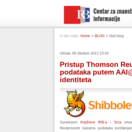
>
>
Vi ste ovdje:
Home
BLOG
Naš blog
Utorak, 06 Studeni 2012 10:43
Pristup Thomson Re
podataka putem AAI@
identiteta
Suradnjom
Knjižnice IRB-a
i
Srca
omogu
Reutersovim bazama podataka korištenjem