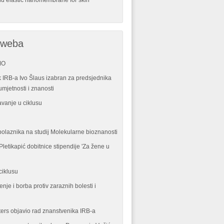
nd elastic nanomembrane for skin
 weba
MO
 IRB-a Ivo Šlaus izabran za predsjednika
mjetnosti i znanosti
vanje u ciklusu
polaznika na studij Molekularne bioznanosti
letikapić dobitnice stipendije 'Za žene u
ciklusu
enje i borba protiv zaraznih bolesti i
ters objavio rad znanstvenika IRB-a