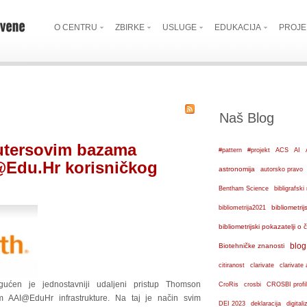
O CENTRU
ZBIRKE
USLUGE
EDUKACIJA
PROJE
Naš Blog
utersovim bazama
#pattern
#projekt
ACS
AI
Edu.Hr korisničkog
astronomija
autorsko pravo
Bentham Science
bibligrafs
bibliometrij
bibliometrija2021
bibliometrijski pokazatelji o
blog
Biotehničke znanosti
citiranost
clarivate
clarivate 
ćen je jednostavniji udaljeni pristup Thomson
crosbi
CroRis
CROSBI profil
 AAI@EduHr infrastrukture. Na taj je način svim
DEI 2023
deklaracija
digital