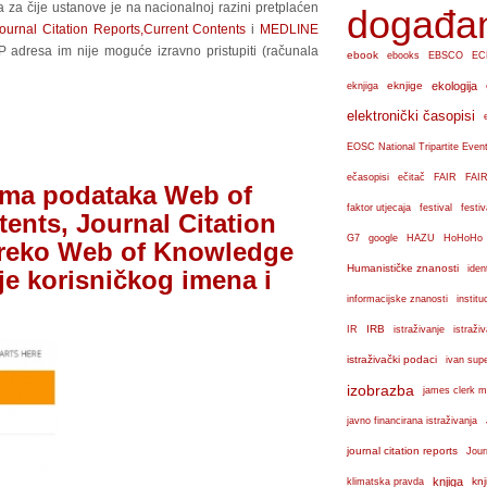
a za čije ustanove je na nacionalnoj razini pretplaćen
događa
ournal Citation Reports,
Current Contents
i
MEDLINE
P adresa im nije moguće izravno pristupiti (računala
ebook
ebooks
EBSCO
EC
eknjige
ekologija
eknjiga
elektronički časopisi
EOSC National Tripartite Even
ečasopisi
ečitač
FAIR
FAIR
ama podataka Web of
faktor utjecaja
festival
festiv
ents, Journal Citation
G7
google
HAZU
HoHoHo
reko Web of Knowledge
Humanističke znanosti
iden
je korisničkog imena i
institu
informacijske znanosti
IRB
IR
istraživanje
istraži
istraživački podaci
ivan sup
izobrazba
james clerk m
javno financirana istraživanja
journal citation reports
Jour
knjiga
knj
klimatska pravda