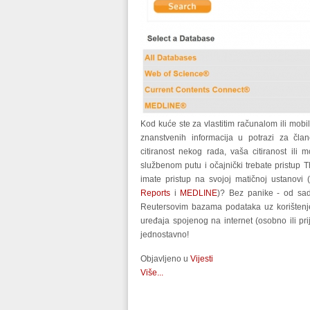
Kod kuće ste za vlastitim računalom ili mobil
znanstvenih informacija u potrazi za čl
citiranost nekog rada, vaša citiranost il
službenom putu i očajnički trebate pristu
imate pristup na svojoj matičnoj ustanovi (
Reports
i
MEDLINE
)? Bez panike - od sa
Reutersovim bazama podataka uz korištenje
uređaja spojenog na internet (osobno ili prij
jednostavno!
Objavljeno u
Vijesti
Više...