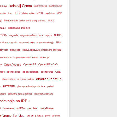
kolokvij Centra
olokvij
konferencije
konferencija
LIS
encije
linux
Matematika
MDPI
medicina
MEF
je
Međunarodni tjedan otvorenog pristupa
MICC
muzej
nacionalna knjižnica
k EOSCa
nagrada
nagrade ruđerovcima
najave
NI4OS
obelove nagrade
NSK
nove nabavke
nove tehnologije
bavijest
obavijesti
objava radova u otvorenom pristupu
zor europa
odgovorno istraživanje i inovacije
Open Access
OpenAIRE
ce
OpenAIRE NOAD
open science
rope
openscience
opensource
ORE
otvoreni pristup
otvoreni podaci
otvoreni kod
PATTERN
plan upravljanja podacima
u
podaci
popularizacija znanosti
anosti
povijesna isprava
edavanja na IRBu
pretplata
ni znanstvenici na IRBu
pretraživanje
privremeni pristup
probni pristup
profil
projekti