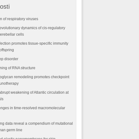
osti
n of respiratory viruses
volutionary dynamics of cis-regulatory
rebellar cells
fection promotes tissue-specific immunity
offspring
ep disorder
ning of RNA structure
oglycan remodeling promotes checkpoint
munotherapy
abrupt weakening of Atlantic circulation at
als
nges in time-resolved macromolecular
ng data reveal a compendium of mutational
man germ line