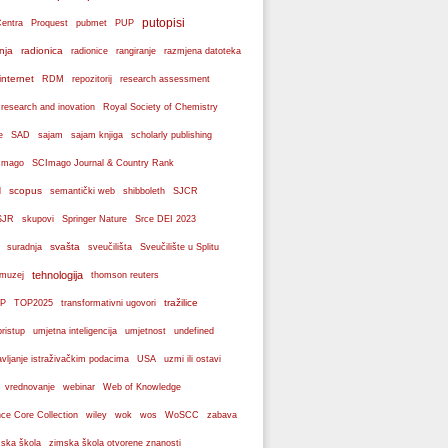
putopisi
Centra
Proquest
pubmet
PUP
nja
radionica
radionice
rangiranje
razmjena datoteka
internet
RDM
repozitorij
research assessment
 research and inovation
Royal Society of Chemistry
e
SAD
sajam
sajam knjiga
scholarly publishing
Imago
SCImago Journal & Country Rank
scopus
l
semantički web
shibboleth
SJCR
SJR
skupovi
Springer Nature
Srce DEI 2023
svašta
suradnja
sveučilišta
Sveučilište u Splitu
tehnologija
 muzej
thomson reuters
tražilice
P
TOP2025
transformativni ugovori
pristup
umjetna inteligencija
umjetnost
undefined
avljanje istraživačkim podacima
USA
uzmi ili ostavi
webinar
vrednovanje
Web of Knowledge
wos
ce Core Collection
wiley
wok
WoSCC
zabava
ska škola
zimska škola otvorene znanosti