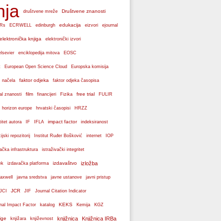
nja
Društvene znanosti
društvene mreže
edukacija
Rs
ECRWELL
edinburgh
eizvori
ejournal
elektronička knjiga
elektronički izvori
elsevier
enciklopedija mitova
EOSC
Europska komisija
t
European Open Science Cloud
faktor odjeka
 načela
faktor odjeka časopisa
film
free trial
al znanosti
financijeri
Fizika
FULIR
hrvatski časopisi
horizon europe
HRZZ
impact factor
titet autora
IF
IFLA
indeksiranost
cijski repozitorij
Institut Ruđer Bošković
internet
IOP
vačka infrastruktura
istraživački integritet
izdavaštvo
izložba
ek
izdavačka platforma
axwell
javna sredstva
javne ustanove
javni pristup
JCR
JCI
JIF
Journal Citation Indicator
KEKS
nal Impact Factor
katalog
Kemija
KGZ
ige
knjižnica
Knjižnica IRBa
knjižara
književnost