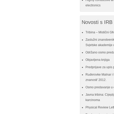
Highly conductive a
electronics
Novosti s IRB
Tribina – Mistični G
Zaslužni znanstvenik
Svjetske akademije u
Održano osmo preda
Objavljena knjiga
Predprijave za upis 
Ruđerovke Malnar i P
znanosti' 2012.
Osmo predavanje u 
Javna tribina: Cijeplj
karcinoma
Physical Review Let