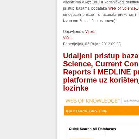
vlasnicima
AAI@Edu.Hr
korisničkog identitet
pristup bazama podataka
Web of Science,
J
omogućen pristup i s računala preko čijih I
izvan mreže matične ustanove).
Objavljeno u
Vijesti
Više...
Ponedjeljak, 03 Rujan 2012 09:33
Udaljeni pristup baz
Science, Current Cont
Reports i MEDLINE p
platforme uz korišten
lozinke