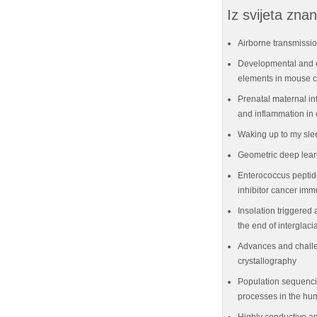
Iz svijeta znan
Airborne transmissio
Developmental and e
elements in mouse ce
Prenatal maternal in
and inflammation in 
Waking up to my sle
Geometric deep lear
Enterococcus peptid
inhibitor cancer im
Insolation triggered 
the end of interglaci
Advances and challe
crystallography
Population sequenci
processes in the hu