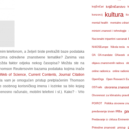
knjižničarstvo
k
knjižničari
kultura
konzorcij
lic
mental health
mentalno zdravl
ministri znanosti i tehnologije
Nacionalni tripartitni sastana
n
NI4OSEurope
Nikola tesla
nim telefonom, a željeli biste pretražiti baze podataka
OA
OA mandate
OAweek
o
ancima određene znanstvene tematike? Zanima vas
i možda faktor odjeka nekog časopisa? Možda ste na
objava znanstvenih radova
ob
p Thomson Reutersovim bazama podataka kojima inače
online radionica
online radioni
Web of Science
,
Current Contents
,
Journal Citation
OpenOrgs
Open Research Eu
da vam je omogućen pristup pretplaćenim Thomson
 osobnog korisničkog imena i lozinke sa bilo kojeg
otvorena znanost
OSTrails
enosno računalo, mobilni telefoni i sl.). Kako? - Vrlo
Otvorenost za klimatsku pravd
POIROT
Politika otvorene zn
pr
predavanja izvan IRBa
Predavanje iz ciklusa Eminent
Prirodne znanosti
pristup