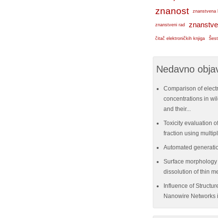
znanost
znanstvena 
znanstve
znanstveni rad
čitač elektroničkih knjiga
Šest
Nedavno objav
Comparison of elect
concentrations in w
and their...
Toxicity evaluation of
fraction using multi
Automated generatio
Surface morphology e
dissolution of thin me
Influence of Structu
Nanowire Networks i