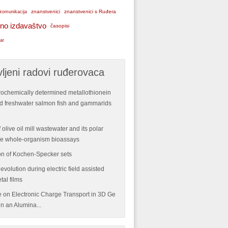
znanstvenici
znanstvenici s Ruđera
komunikacija
no izdavaštvo
časopisi
ar
ljeni radovi ruđerovaca
rochemically determined metallothionein
ild freshwater salmon fish and gammarids
 olive oil mill wastewater and its polar
ple whole-organism bioassays
n of Kochen-Specker sets
volution during electric field assisted
tal films
re on Electronic Charge Transport in 3D Ge
n an Alumina...