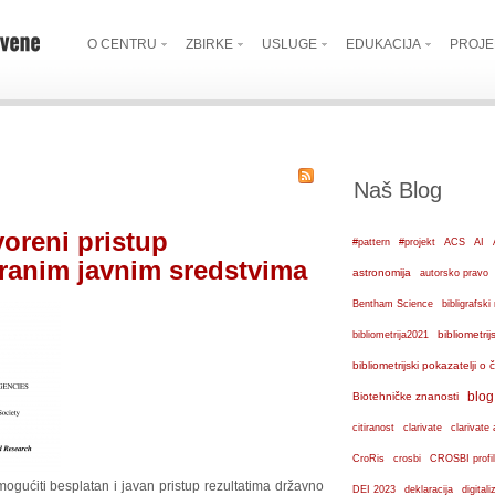
O CENTRU
ZBIRKE
USLUGE
EDUKACIJA
PROJE
Naš Blog
oreni pristup
#pattern
#projekt
ACS
AI
iranim javnim sredstvima
astronomija
autorsko pravo
Bentham Science
bibligrafs
bibliometrij
bibliometrija2021
bibliometrijski pokazatelji o
blog
Biotehničke znanosti
citiranost
clarivate
clarivate 
crosbi
CroRis
CROSBI profil
ogućiti besplatan i javan pristup rezultatima državno
DEI 2023
deklaracija
digital