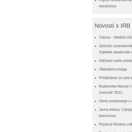
Highly conductive a
electronics
Novosti s IRB
Tribina – Mistični G
Zaslužni znanstvenik
Svjetske akademije u
Održano osmo preda
Objavljena knjiga
Predprijave za upis 
Ruđerovke Malnar i P
znanosti' 2012.
Osmo predavanje u 
Javna tribina: Cijeplj
karcinoma
Physical Review Let