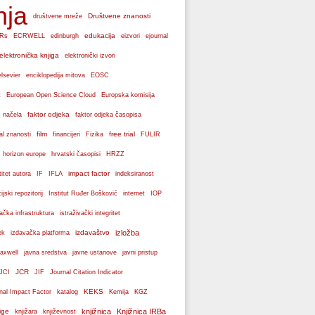
nja
Društvene znanosti
društvene mreže
edukacija
Rs
ECRWELL
edinburgh
eizvori
ejournal
elektronička knjiga
elektronički izvori
elsevier
enciklopedija mitova
EOSC
Europska komisija
t
European Open Science Cloud
faktor odjeka
 načela
faktor odjeka časopisa
film
free trial
al znanosti
financijeri
Fizika
FULIR
hrvatski časopisi
horizon europe
HRZZ
impact factor
titet autora
IF
IFLA
indeksiranost
cijski repozitorij
Institut Ruđer Bošković
internet
IOP
vačka infrastruktura
istraživački integritet
izdavaštvo
izložba
ek
izdavačka platforma
axwell
javna sredstva
javne ustanove
javni pristup
JCR
JCI
JIF
Journal Citation Indicator
KEKS
nal Impact Factor
katalog
Kemija
KGZ
ige
knjižnica
Knjižnica IRBa
knjižara
književnost