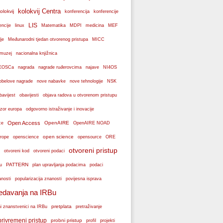
kolokvij Centra
olokvij
konferencije
konferencija
LIS
encije
linux
Matematika
MDPI
medicina
MEF
je
Međunarodni tjedan otvorenog pristupa
MICC
muzej
nacionalna knjižnica
k EOSCa
nagrada
nagrade ruđerovcima
najave
NI4OS
obelove nagrade
NSK
nove nabavke
nove tehnologije
bavijest
obavijesti
objava radova u otvorenom pristupu
zor europa
odgovorno istraživanje i inovacije
Open Access
OpenAIRE
ce
OpenAIRE NOAD
open science
rope
openscience
opensource
ORE
otvoreni pristup
otvoreni podaci
otvoreni kod
PATTERN
plan upravljanja podacima
u
podaci
popularizacija znanosti
anosti
povijesna isprava
edavanja na IRBu
pretplata
ni znanstvenici na IRBu
pretraživanje
privremeni pristup
probni pristup
profil
projekti