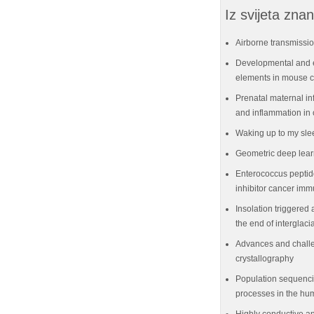
Iz svijeta znan
Airborne transmissio
Developmental and e
elements in mouse ce
Prenatal maternal in
and inflammation in 
Waking up to my sle
Geometric deep lear
Enterococcus peptid
inhibitor cancer im
Insolation triggered 
the end of interglaci
Advances and challe
crystallography
Population sequenci
processes in the hu