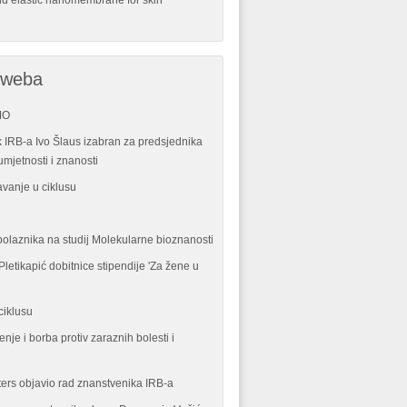
nd elastic nanomembrane for skin
 weba
MO
 IRB-a Ivo Šlaus izabran za predsjednika
mjetnosti i znanosti
vanje u ciklusu
polaznika na studij Molekularne bioznanosti
letikapić dobitnice stipendije 'Za žene u
ciklusu
enje i borba protiv zaraznih bolesti i
ters objavio rad znanstvenika IRB-a