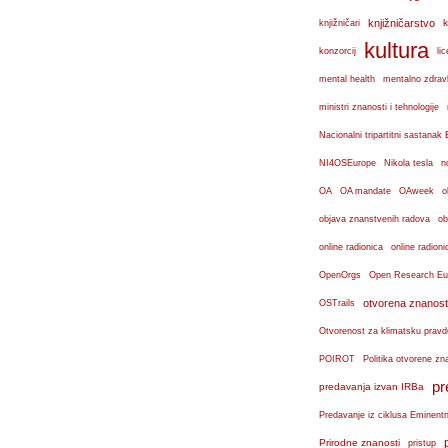
knjižničarstvo
k
knjižničari
kultura
konzorcij
lic
mental health
mentalno zdravl
ministri znanosti i tehnologije
Nacionalni tripartitni sastana
n
NI4OSEurope
Nikola tesla
OA
OA mandate
OAweek
o
objava znanstvenih radova
ob
online radionica
online radioni
OpenOrgs
Open Research Eu
otvorena znanost
OSTrails
Otvorenost za klimatsku pravd
POIROT
Politika otvorene zn
pr
predavanja izvan IRBa
Predavanje iz ciklusa Eminent
Prirodne znanosti
pristup