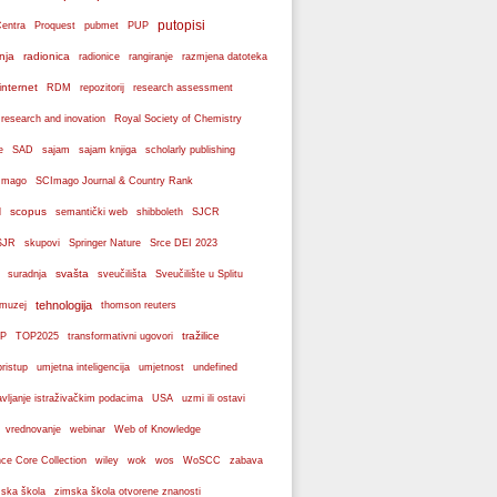
putopisi
Centra
Proquest
pubmet
PUP
nja
radionica
radionice
rangiranje
razmjena datoteka
internet
RDM
repozitorij
research assessment
 research and inovation
Royal Society of Chemistry
e
SAD
sajam
sajam knjiga
scholarly publishing
Imago
SCImago Journal & Country Rank
scopus
l
semantički web
shibboleth
SJCR
SJR
skupovi
Springer Nature
Srce DEI 2023
svašta
suradnja
sveučilišta
Sveučilište u Splitu
tehnologija
 muzej
thomson reuters
tražilice
P
TOP2025
transformativni ugovori
pristup
umjetna inteligencija
umjetnost
undefined
avljanje istraživačkim podacima
USA
uzmi ili ostavi
webinar
vrednovanje
Web of Knowledge
wos
ce Core Collection
wiley
wok
WoSCC
zabava
ska škola
zimska škola otvorene znanosti