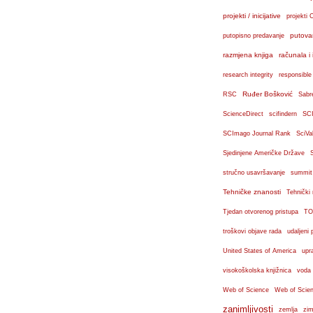
projekti / inicijative
projekti 
putova
putopisno predavanje
razmjena knjiga
računala i 
research integrity
responsible
Ruđer Bošković
RSC
Sabr
ScienceDirect
scifindern
SC
SCImago Journal Rank
SciVa
Sjedinjene Američke Države
stručno usavršavanje
summit
Tehničke znanosti
Tehnički
Tjedan otvorenog pristupa
TO
troškovi objave rada
udaljeni 
United States of America
upr
visokoškolska knjižnica
voda
Web of Science
Web of Scien
zanimljivosti
zemlja
zim