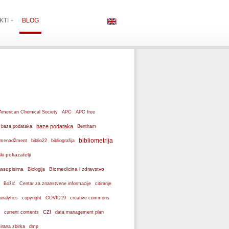
KTI
BLOG
American Chemical Society
APC
APC free
baze podataka
baza podataka
Bentham
bibliometrija
ki menadžment
biblio22
bibliografija
ski pokazatelji
 časopisima
Biomedicina i zdravstvo
Biologija
Božić
Centar za znanstvene informacije
citiranje
analytics
copyright
COVID19
creative commons
CZI
current contents
data management plan
dmp
izirana zbirka