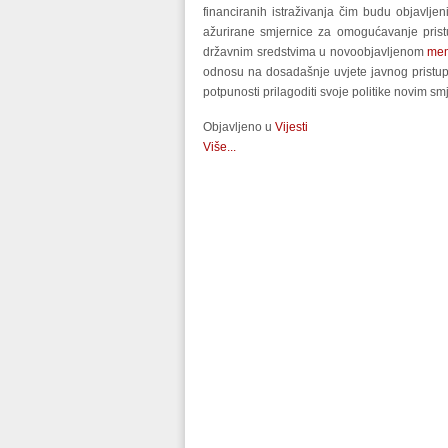
financiranih istraživanja čim budu objavljen
ažurirane smjernice za omogućavanje pristu
državnim sredstvima u novoobjavljenom
me
odnosu na dosadašnje uvjete javnog pristup
potpunosti prilagoditi svoje politike novim s
Objavljeno u
Vijesti
Više...