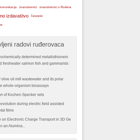
znanstvenici
znanstvenici s Ruđera
komunikacija
no izdavaštvo
časopisi
ar
ljeni radovi ruđerovaca
rochemically determined metallothionein
ild freshwater salmon fish and gammarids
 olive oil mill wastewater and its polar
ple whole-organism bioassays
n of Kochen-Specker sets
volution during electric field assisted
tal films
re on Electronic Charge Transport in 3D Ge
n an Alumina...