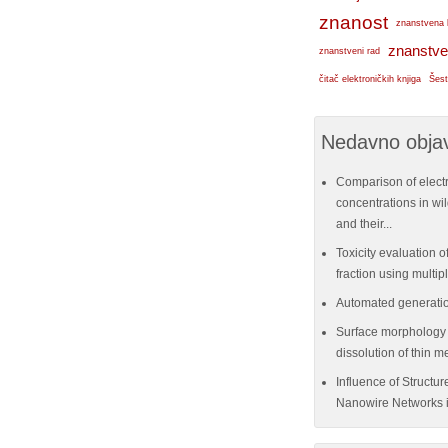
znanost
znanstvena 
znanstve
znanstveni rad
čitač elektroničkih knjiga
Šest
Nedavno objav
Comparison of elect
concentrations in w
and their...
Toxicity evaluation of
fraction using multi
Automated generatio
Surface morphology e
dissolution of thin me
Influence of Structu
Nanowire Networks i