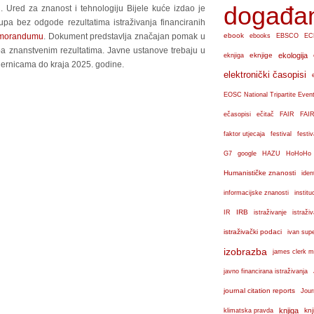
događa
i. Ured za znanost i tehnologiju Bijele kuće izdao je
pa bez odgode rezultatima istraživanja financiranih
morandumu
. Dokument predstavlja značajan pomak u
ebook
ebooks
EBSCO
EC
a znanstvenim rezultatima. Javne ustanove trebaju u
eknjige
ekologija
eknjiga
mjernicama do kraja 2025. godine.
elektronički časopisi
EOSC National Tripartite Even
ečasopisi
ečitač
FAIR
FAIR
faktor utjecaja
festival
festiv
G7
google
HAZU
HoHoHo
Humanističke znanosti
iden
institu
informacijske znanosti
IRB
IR
istraživanje
istraži
istraživački podaci
ivan sup
izobrazba
james clerk m
javno financirana istraživanja
journal citation reports
Jour
knjiga
knj
klimatska pravda