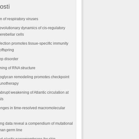
osti
n of respiratory viruses
volutionary dynamics of cis-regulatory
rebellar cells
fection promotes tissue-specific immunity
offspring
ep disorder
ning of RNA structure
oglycan remodeling promotes checkpoint
munotherapy
abrupt weakening of Atlantic circulation at
als
nges in time-resolved macromolecular
ng data reveal a compendium of mutational
man germ line