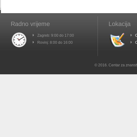
Radno vrijeme
Lokacija
Zagreb: 9:00 do 17:00
C
Rovinj: 8:00 do 16:00
C
© 2016. Centar za znanst