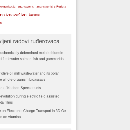
znanstvenici
znanstvenici s Ruđera
komunikacija
no izdavaštvo
časopisi
ar
ljeni radovi ruđerovaca
rochemically determined metallothionein
ild freshwater salmon fish and gammarids
 olive oil mill wastewater and its polar
ple whole-organism bioassays
n of Kochen-Specker sets
volution during electric field assisted
tal films
re on Electronic Charge Transport in 3D Ge
n an Alumina...