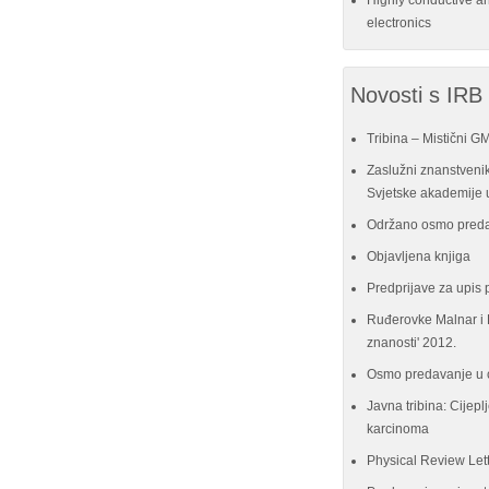
Highly conductive a
electronics
Novosti s IRB
Tribina – Mistični G
Zaslužni znanstvenik
Svjetske akademije u
Održano osmo preda
Objavljena knjiga
Predprijave za upis 
Ruđerovke Malnar i P
znanosti' 2012.
Osmo predavanje u 
Javna tribina: Cijeplj
karcinoma
Physical Review Let