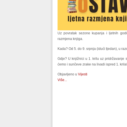
Uz povratak sezone kupanja i ljetnih godiš
razmjena knjiga.
Kada? Od 5. do 9. srpnja (idući tjedan), u ra
Gdje? U knjižnici u 1. krilu uz pridržavanje
ćemo i sunčeve zrake na livadi ispred 1. kril
Objavljeno u
Vijesti
Više...