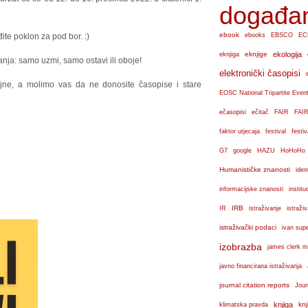
događa
ebook
te poklon za pod bor. :)
ebooks
EBSCO
EC
eknjige
ekologija
eknjiga
ja: samo uzmi, samo ostavi ili oboje!
elektronički časopisi
eljne, a molimo vas da ne donosite časopise i stare
EOSC National Tripartite Even
ečasopisi
ečitač
FAIR
FAIR
faktor utjecaja
festival
festiv
G7
google
HAZU
HoHoHo
Humanističke znanosti
iden
institu
informacijske znanosti
IRB
IR
istraživanje
istraži
istraživački podaci
ivan sup
izobrazba
james clerk m
javno financirana istraživanja
journal citation reports
Jour
knjiga
knj
klimatska pravda