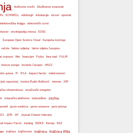
nja
Društvene znanosti
društvene mreže
edukacija
Rs
ECRWELL
edinburgh
eizvori
ejournal
elektronička knjiga
elektronički izvori
elsevier
enciklopedija mitova
EOSC
Europska komisija
t
European Open Science Cloud
faktor odjeka
 načela
faktor odjeka časopisa
film
free trial
al znanosti
financijeri
Fizika
FULIR
hrvatski časopisi
horizon europe
HRZZ
impact factor
titet autora
IF
IFLA
indeksiranost
cijski repozitorij
Institut Ruđer Bošković
internet
IOP
vačka infrastruktura
istraživački integritet
izdavaštvo
izložba
ek
izdavačka platforma
axwell
javna sredstva
javne ustanove
javni pristup
JCR
JCI
JIF
Journal Citation Indicator
KEKS
nal Impact Factor
katalog
Kemija
KGZ
ige
knjižnica
Knjižnica IRBa
knjižara
književnost