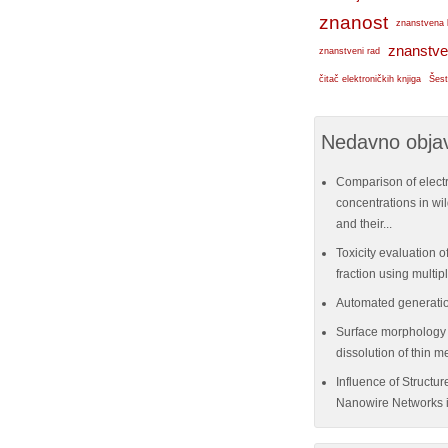
znanost
znanstvena 
znanstve
znanstveni rad
čitač elektroničkih knjiga
Šest
Nedavno objav
Comparison of elect
concentrations in w
and their...
Toxicity evaluation of
fraction using multi
Automated generatio
Surface morphology e
dissolution of thin me
Influence of Structu
Nanowire Networks i