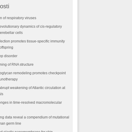
osti
n of respiratory viruses
volutionary dynamics of cis-regulatory
rebellar cells
fection promotes tissue-specific immunity
offspring
ep disorder
ning of RNA structure
oglycan remodeling promotes checkpoint
munotherapy
abrupt weakening of Atlantic circulation at
als
nges in time-resolved macromolecular
ng data reveal a compendium of mutational
man germ line