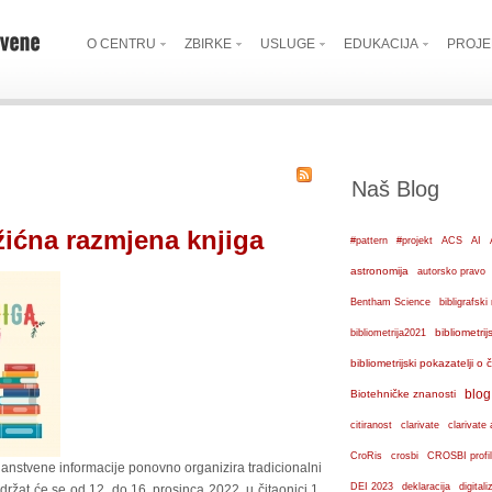
O CENTRU
ZBIRKE
USLUGE
EDUKACIJA
PROJE
Naš Blog
žićna razmjena knjiga
#pattern
#projekt
ACS
AI
astronomija
autorsko pravo
Bentham Science
bibligrafs
bibliometrij
bibliometrija2021
bibliometrijski pokazatelji o
blog
Biotehničke znanosti
citiranost
clarivate
clarivate 
crosbi
CroRis
CROSBI profil
nstvene informacije ponovno organizira tradicionalni
DEI 2023
deklaracija
digital
držat će se od 12. do 16. prosinca 2022. u čitaonici 1.