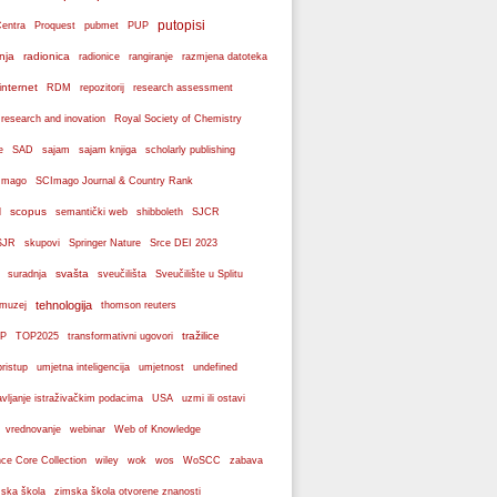
putopisi
Centra
Proquest
pubmet
PUP
nja
radionica
radionice
rangiranje
razmjena datoteka
internet
RDM
repozitorij
research assessment
 research and inovation
Royal Society of Chemistry
e
SAD
sajam
sajam knjiga
scholarly publishing
Imago
SCImago Journal & Country Rank
scopus
l
semantički web
shibboleth
SJCR
SJR
skupovi
Springer Nature
Srce DEI 2023
svašta
suradnja
sveučilišta
Sveučilište u Splitu
tehnologija
 muzej
thomson reuters
tražilice
P
TOP2025
transformativni ugovori
pristup
umjetna inteligencija
umjetnost
undefined
avljanje istraživačkim podacima
USA
uzmi ili ostavi
webinar
vrednovanje
Web of Knowledge
wos
ce Core Collection
wiley
wok
WoSCC
zabava
ska škola
zimska škola otvorene znanosti