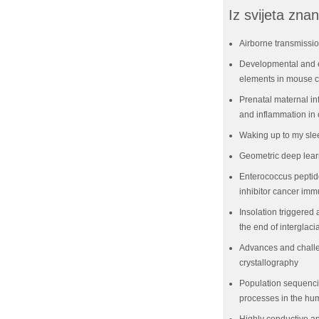
Iz svijeta znan
Airborne transmissio
Developmental and e
elements in mouse ce
Prenatal maternal in
and inflammation in 
Waking up to my sle
Geometric deep lear
Enterococcus peptid
inhibitor cancer im
Insolation triggered 
the end of interglaci
Advances and challe
crystallography
Population sequenci
processes in the hu