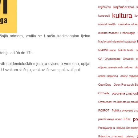
knjižničarstvo
k
knjižničari
kultura
konzorcij
lic
mental health
mentalno zdravl
ministri znanosti i tehnologije
njih odmora, vratila se i naša tradicionalna ljetna
Nacionalni tripartitni sastana
n
NI4OSEurope
Nikola tesla
zdoblju od 9h do 17h.
OA
OA mandate
OAweek
o
 svih epidemioloških mjera, a ovisno o vremenu, upijat
objava znanstvenih radova
ob
a! U svakom slučaju, znakovi će vam pokazati put.
online radionica
online radioni
OpenOrgs
Open Research Eu
otvorena znanost
OSTrails
Otvorenost za klimatsku pravd
POIROT
Politika otvorene zn
pr
predavanja izvan IRBa
Predavanje iz ciklusa Eminent
Prirodne znanosti
pristup