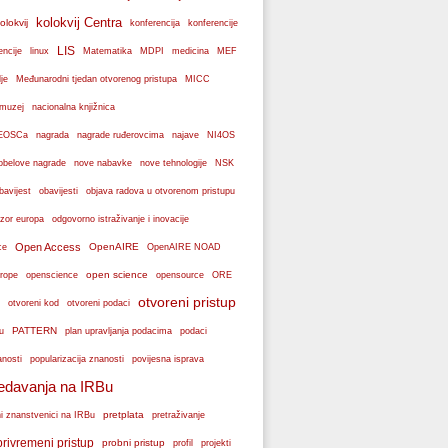
kolokvij Centra
olokvij
konferencije
konferencija
LIS
encije
linux
Matematika
MDPI
medicina
MEF
je
Međunarodni tjedan otvorenog pristupa
MICC
muzej
nacionalna knjižnica
k EOSCa
nagrada
nagrade ruđerovcima
najave
NI4OS
obelove nagrade
NSK
nove nabavke
nove tehnologije
bavijest
obavijesti
objava radova u otvorenom pristupu
zor europa
odgovorno istraživanje i inovacije
Open Access
OpenAIRE
ce
OpenAIRE NOAD
open science
rope
openscience
opensource
ORE
otvoreni pristup
otvoreni podaci
otvoreni kod
PATTERN
plan upravljanja podacima
u
podaci
popularizacija znanosti
anosti
povijesna isprava
edavanja na IRBu
pretplata
ni znanstvenici na IRBu
pretraživanje
privremeni pristup
probni pristup
profil
projekti