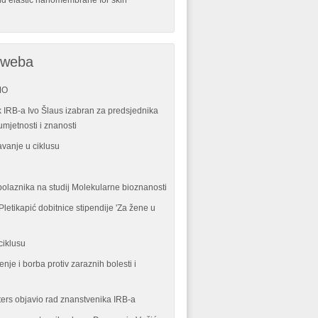
nd elastic nanomembrane for skin
 weba
MO
 IRB-a Ivo Šlaus izabran za predsjednika
mjetnosti i znanosti
vanje u ciklusu
polaznika na studij Molekularne bioznanosti
letikapić dobitnice stipendije 'Za žene u
ciklusu
enje i borba protiv zaraznih bolesti i
ters objavio rad znanstvenika IRB-a