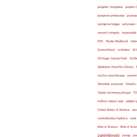
projekti / inicijative
projekti 
putova
putopisno predavanje
razmjena knjiga
računala i 
research integrity
responsible
Ruđer Bošković
RSC
Sabr
ScienceDirect
scifindern
SC
SCImago Journal Rank
SciVa
Sjedinjene Američke Države
stručno usavršavanje
summit
Tehničke znanosti
Tehnički
Tjedan otvorenog pristupa
TO
troškovi objave rada
udaljeni 
United States of America
upr
visokoškolska knjižnica
voda
Web of Science
Web of Scien
zanimljivosti
zemlja
zim