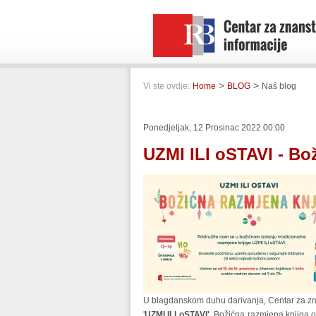
>
>
Vi ste ovdje:
Home
BLOG
Naš blog
Ponedjeljak, 12 Prosinac 2022 00:00
UZMI ILI oSTAVI - Bo
U blagdanskom duhu darivanja, Centar za zna
'
UZMI ILI oSTAVI'
. Božićna razmjena knjiga o