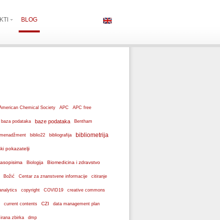
KTI
BLOG
American Chemical Society
APC
APC free
baze podataka
baza podataka
Bentham
bibliometrija
ki menadžment
biblio22
bibliografija
ski pokazatelji
 časopisima
Biomedicina i zdravstvo
Biologija
Božić
Centar za znanstvene informacije
citiranje
analytics
copyright
COVID19
creative commons
CZI
current contents
data management plan
dmp
izirana zbirka