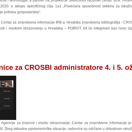
osti i tehnologije, a partner na projektu je Sveučilišni računski centar Srce. Financ
020. u sklopu specifičnog cilja 1a1 „Povećana sposobnost sektora za istraživa
nje potreba gospodarstva“.
vao Centar za znanstvene informacije IRB-a: Hrvatska znanstvena bibliografija - CRO
osti i visokom obrazovanju u Hrvatskoj – POIROT, bit će integrirani kao novo iz
ice za CROSBI administratore 4. i 5. o
iku Agencije za znanost i visoko obrazovanje, Centar za znanstvene informacije je
BI. Zbog aktualne epidemiološke situacije, radionice su održane u virtualnom okruž