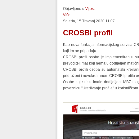
Objavljeno u
Vijesti
Više...
Srijeda, 15 Travanj 2020 11:07
CROSBI profil
Kao nova funkcija informacijskog servisa C
koji im ne pripadaju.
CROSBI profil osobe je implementiran u suč
prevoditeljima) koji nemaju dodijeljen matičn
CROSBI profili osoba su automatski kreirani
pridruženi i novokreiranom CROSBI profilu o
Osobe koje nisu imale dodijeljeni MBZ mog
poveznicu "Uređivanje profila" u korisničkom 