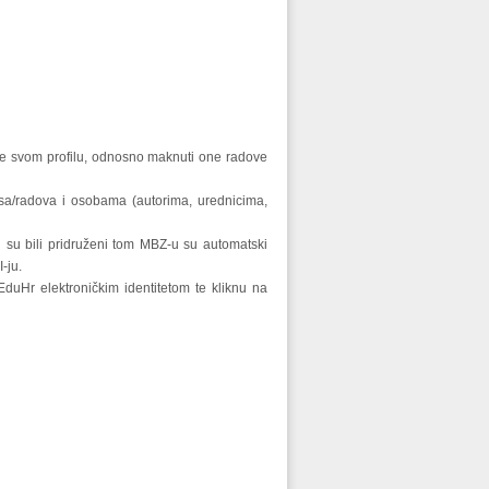
ve svom profilu, odnosno maknuti one radove
isa/radova i osobama (autorima, urednicima,
i su bili pridruženi tom MBZ-u su automatski
-ju.
uHr elektroničkim identitetom te kliknu na