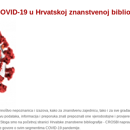
OVID-19 u Hrvatskoj znanstvenoj biblio
noštvo nepoznanica i izazova, kako za znanstvenu zajednicu, tako i za sve građan
vu podataka, informacija i preporuka znati prepoznati one vjerodostojne i provjer
. Stoga smo na početnoj stranici Hrvatske znanstvene bibliografije - CROSBI naprav
koje govore o svim segmentima COVID-19 pandemije.