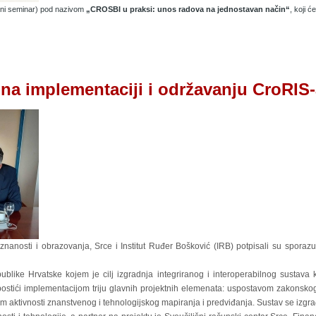
čni seminar) pod nazivom
„CROSBI u praksi: unos radova na jednostavan način“
, koji ć
na implementaciji i održavanju CroRIS
 znanosti i obrazovanja, Srce i Institut Ruđer Bošković (IRB) potpisali su sporaz
ublike Hrvatske kojem je cilj izgradnja integriranog i interoperabilnog sustava k
 postići implementacijom triju glavnih projektnih elemenata: uspostavom zakonsko
om aktivnosti znanstvenog i tehnologijskog mapiranja i predviđanja. Sustav se izgr