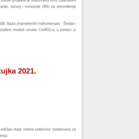
iranje projekta je realizirano kroz Operativni
nje, razvoj i inovacije (IRI) za provođenje
SBI, Baza znanstvenih instrumenata - Šestar i
građeni moduli unutar CroRIS-a, a podaci iz
žujka 2021.
 održao dvije online radionice (webinara) za
enju.