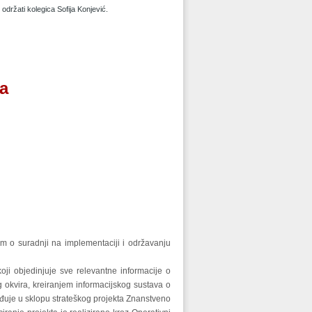
e održati kolegica Sofija Konjević.
-a
um o suradnji na implementaciji i održavanju
oji objedinjuje sve relevantne informacije o
g okvira, kreiranjem informacijskog sustava o
ađuje u sklopu strateškog projekta Znanstveno