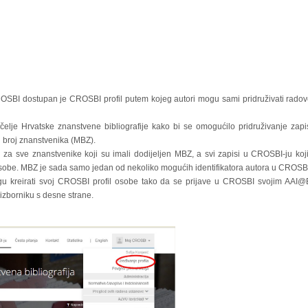
ROSBI dostupan je CROSBI profil putem kojeg autori mogu sami pridruživati rado
elje Hrvatske znanstvene bibliografije kako bi se omogućilo pridruživanje zap
i broj znanstvenika (MBZ).
 za sve znanstvenike koji su imali dodijeljen MBZ, a svi zapisi u CROSBI-ju koj
sobe. MBZ je sada samo jedan od nekoliko mogućih identifikatora autora u CROSBI
u kreirati svoj CROSBI profil osobe tako da se prijave u CROSBI svojim AAI@Ed
izborniku s desne strane.