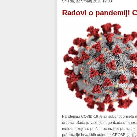
Srijeda, 22 Srpanj 2020 12:03
Radovi o pandemiji C
Pandemija COVID-
19
je sa sobom donijela m
društva. Sada je važnije nego ikada u mnošt
metoda i koje su prošle recenzijski postupak
publikacije hrvatskih autora iz CROSBI-ja 