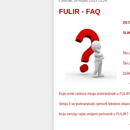
Četvrtak, 26 Rujan 2013 12:26
FULIR - FAQ
DET
SLI
Što 
Što 
Zašt
Koje vrste radova mogu pohranjivati u FULI
Smiju li se pohranjivati cjeloviti tekstovi objav
Koju verziju rada smijem pohraniti u FULIR?