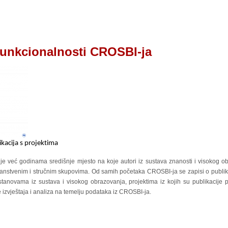
funkcionalnosti CROSBI-ja
ikacija s projektima
je već godinama središnje mjesto na koje autori iz sustava znanosti i visokog 
znanstvenim i stručnim skupovima. Od samih početaka CROSBI-ja se zapisi o publi
tanovama iz sustava i visokog obrazovanja, projektima iz kojih su publikacije 
 izvještaja i analiza na temelju podataka iz CROSBI-ja.