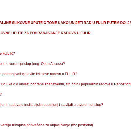
ALJNE SLIKOVNE UPUTE O TOME KAKO UNIJETI RAD U FULIR PUTEM DOI-J
KOVNE UPUTE ZA POHRANJIVANJE RADOVA U FULIR
je FULIR?
je to otvoreni pristup (eng. Open Access)?
o pohranjivati cjelovite tekstove radova u FULIR?
- Odluka o o obvezi pohrane znanstvenih, stručnih i popularnih radova u Repozitori
R?
ljenih radova u institucijski repozitorij i stavljati u otvoreni pristup?
- verzija rukopisa prihvaćena za objavljivanje (tzv. postprint)