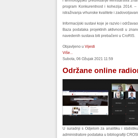
i tehnologijsko predviđanje Ministarstva znan
program Konkurentnost i kohezija 2014. – 2
istraživanja vrhunske kvalitete i zadovoljava
Informacijski sustavi koje je razvio i održa
Baza podataka projektnih aktivnosti u znan
navedenih sustava biti prebačeni u CroRIS.
Objavljeno u
Vijesti
Više...
Subota, 06 Ožujak 2021 11:59
Održane online radion
U suradnji s Odjelom za analitiku i statist
administratore podataka u bibliografiji CROS