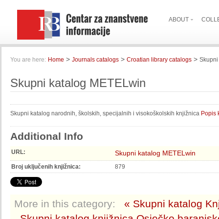
ABOUT
COLL
>
>
>
You are here:
Home
Journals catalogs
Croatian library catalogs
Skupni
Skupni katalog METELwin
Skupni katalog narodnih, školskih, specijalnih i visokoškolskih knjižnica
Popis 
Additional Info
URL:
Skupni katalog METELwin
Broj uključenih knjižnica:
879
More in this category:
« Skupni katalog Kn
Skupni katalog knjižnica Osječko baranjsk