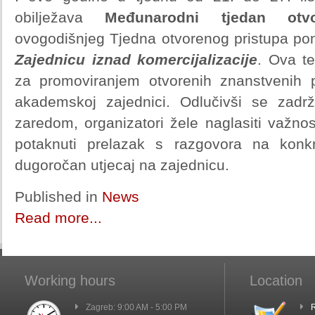
obilježava
Međunarodni tjedan otvo
ovogodišnjeg Tjedna otvorenog pristupa pon
Zajednicu iznad komercijalizacije
. Ova t
za promoviranjem otvorenih znanstvenih p
akademskoj zajednici. Odlučivši se zadr
zaredom, organizatori žele naglasiti važnos
potaknuti prelazak s razgovora na konkr
dugoročan utjecaj na zajednicu.
Published in
News
Read more...
Working hours
Location
Zagreb: 9:00 AM - 5:00 PM
R