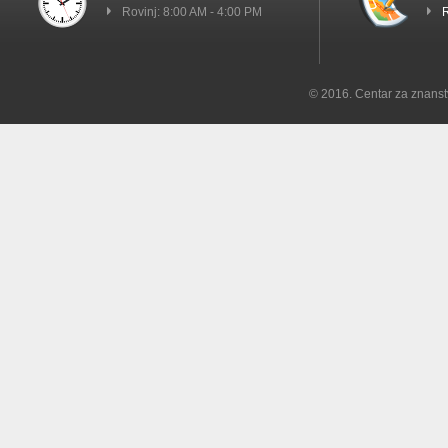
Rovinj: 8:00 AM - 4:00 PM
R
© 2016. Centar za znanst