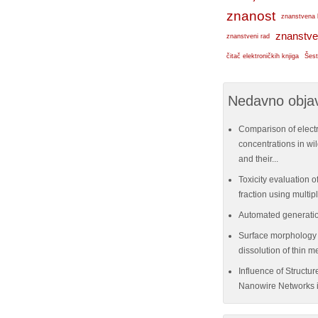
znanost
znanstvena 
znanstve
znanstveni rad
čitač elektroničkih knjiga
Šest
Nedavno objav
Comparison of elect
concentrations in w
and their...
Toxicity evaluation of
fraction using multi
Automated generatio
Surface morphology e
dissolution of thin me
Influence of Structu
Nanowire Networks i