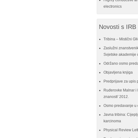
Highly conductive a
electronics
Novosti s IRB
Tribina – Mistični G
Zaslužni znanstvenik
Svjetske akademije u
Održano osmo preda
Objavljena knjiga
Predprijave za upis 
Ruđerovke Malnar i P
znanosti' 2012.
Osmo predavanje u 
Javna tribina: Cijeplj
karcinoma
Physical Review Let