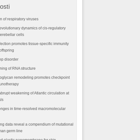
osti
n of respiratory viruses
volutionary dynamics of cis-regulatory
rebellar cells
fection promotes tissue-specific immunity
offspring
ep disorder
ning of RNA structure
oglycan remodeling promotes checkpoint
munotherapy
abrupt weakening of Atlantic circulation at
als
nges in time-resolved macromolecular
ng data reveal a compendium of mutational
man germ line