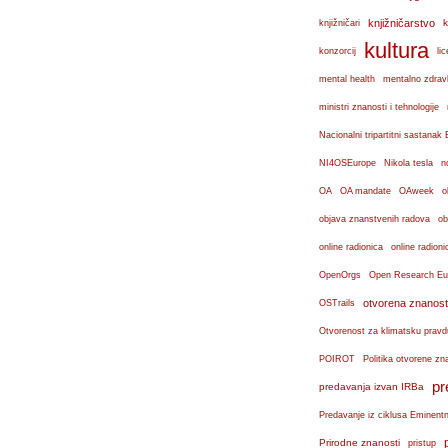
knjižničarstvo
k
knjižničari
kultura
konzorcij
lic
mental health
mentalno zdravl
ministri znanosti i tehnologije
Nacionalni tripartitni sastana
n
NI4OSEurope
Nikola tesla
OA
OA mandate
OAweek
o
objava znanstvenih radova
ob
online radionica
online radioni
OpenOrgs
Open Research Eu
otvorena znanost
OSTrails
Otvorenost za klimatsku pravd
POIROT
Politika otvorene zn
pr
predavanja izvan IRBa
Predavanje iz ciklusa Eminent
Prirodne znanosti
pristup