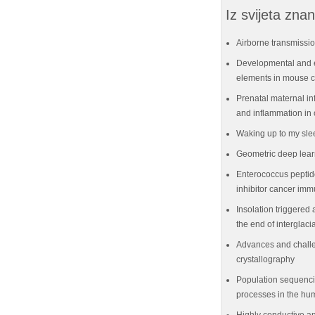
Iz svijeta znan
Airborne transmissio
Developmental and e
elements in mouse ce
Prenatal maternal in
and inflammation in 
Waking up to my sle
Geometric deep lear
Enterococcus peptid
inhibitor cancer im
Insolation triggered 
the end of interglaci
Advances and challe
crystallography
Population sequenci
processes in the hu