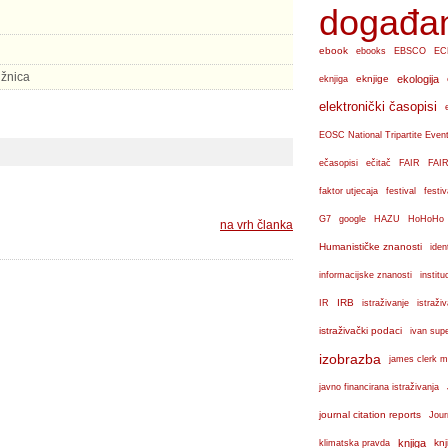
događa
ebook
ebooks
EBSCO
EC
ižnica
eknjige
ekologija
eknjiga
elektronički časopisi
EOSC National Tripartite Even
ečasopisi
ečitač
FAIR
FAIR
faktor utjecaja
festival
festiv
G7
google
HAZU
HoHoHo
na vrh članka
Humanističke znanosti
iden
institu
informacijske znanosti
IRB
IR
istraživanje
istraži
istraživački podaci
ivan sup
izobrazba
james clerk m
javno financirana istraživanja
journal citation reports
Jour
knjiga
knj
klimatska pravda