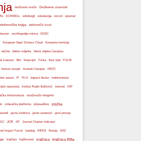
nja
Društvene znanosti
društvene mreže
edukacija
Rs
ECRWELL
edinburgh
eizvori
ejournal
elektronička knjiga
elektronički izvori
elsevier
enciklopedija mitova
EOSC
Europska komisija
t
European Open Science Cloud
faktor odjeka
 načela
faktor odjeka časopisa
film
free trial
al znanosti
financijeri
Fizika
FULIR
hrvatski časopisi
horizon europe
HRZZ
impact factor
titet autora
IF
IFLA
indeksiranost
cijski repozitorij
Institut Ruđer Bošković
internet
IOP
vačka infrastruktura
istraživački integritet
izdavaštvo
izložba
ek
izdavačka platforma
axwell
javna sredstva
javne ustanove
javni pristup
JCR
JCI
JIF
Journal Citation Indicator
KEKS
nal Impact Factor
katalog
Kemija
KGZ
ige
knjižnica
Knjižnica IRBa
knjižara
književnost