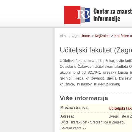
>
>
Vi ste ovdje:
Home
Knjižnice
Knjižnice u
Učiteljski fakultet (Zag
Učiteljski fakultet ima tri knjižnice, dvije kn
Odsjeku u Čakovcu i Učiteljskom fakultetu O
ukupni fond od 82.7641 svezaka knjiga (udž
rječnici, lijepa književnost, dječja knji
knjižnice, isti naslovi su deduplicirani)
Više informacija
Mrežna stranica:
Učiteljski fa
Adresa:
Sveučilište u 
Učiteljski fakultet - Središnjica u Zagrebu
Savska cesta 77