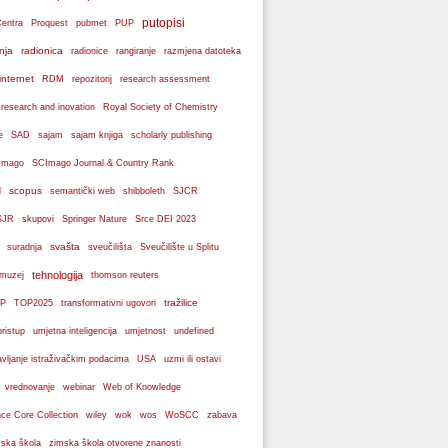
putopisi
Centra
Proquest
pubmet
PUP
nja
radionica
radionice
rangiranje
razmjena datoteka
internet
RDM
repozitorij
research assessment
 research and inovation
Royal Society of Chemistry
e
SAD
sajam
sajam knjiga
scholarly publishing
Imago
SCImago Journal & Country Rank
scopus
l
semantički web
shibboleth
SJCR
SJR
skupovi
Springer Nature
Srce DEI 2023
svašta
suradnja
sveučilišta
Sveučilište u Splitu
tehnologija
 muzej
thomson reuters
tražilice
P
TOP2025
transformativni ugovori
pristup
umjetna inteligencija
umjetnost
undefined
avljanje istraživačkim podacima
USA
uzmi ili ostavi
webinar
vrednovanje
Web of Knowledge
wos
ce Core Collection
wiley
wok
WoSCC
zabava
ska škola
zimska škola otvorene znanosti