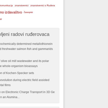
znanstvenici
znanstvenici s Ruđera
komunikacija
no izdavaštvo
časopisi
ar
ljeni radovi ruđerovaca
rochemically determined metallothionein
ild freshwater salmon fish and gammarids
 olive oil mill wastewater and its polar
ple whole-organism bioassays
n of Kochen-Specker sets
volution during electric field assisted
tal films
re on Electronic Charge Transport in 3D Ge
n an Alumina...