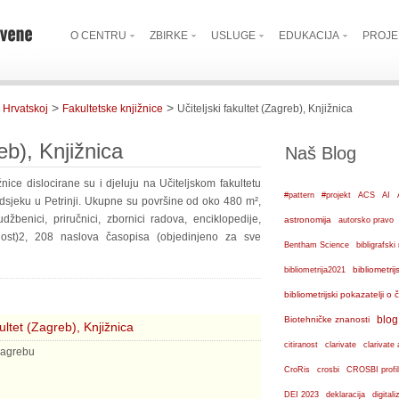
O CENTRU
ZBIRKE
USLUGE
EDUKACIJA
PROJE
>
>
 Hrvatskoj
Fakultetske knjižnice
Učiteljski fakultet (Zagreb), Knjižnica
reb), Knjižnica
Naš Blog
jižnice dislocirane su i djeluju na Učiteljskom fakultetu
#pattern
#projekt
ACS
AI
dsjeku u Petrinji. Ukupne su površine od oko 480 m²,
benici, priručnici, zbornici radova, enciklopedije,
astronomija
autorsko pravo
ževnost)2, 208 naslova časopisa (objedinjeno za sve
Bentham Science
bibligrafs
bibliometrij
bibliometrija2021
bibliometrijski pokazatelji o
blog
Biotehničke znanosti
kultet (Zagreb), Knjižnica
citiranost
clarivate
clarivate 
Zagrebu
crosbi
CroRis
CROSBI profil
DEI 2023
deklaracija
digital