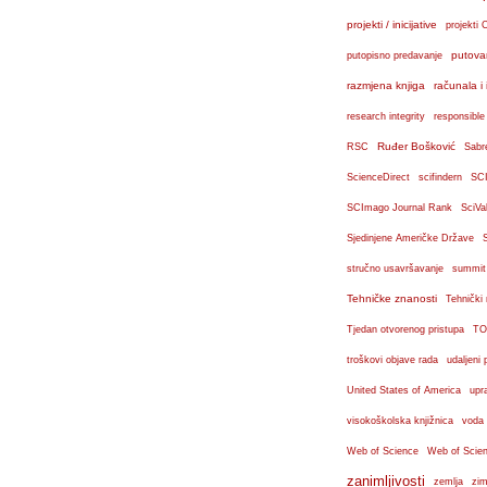
projekti / inicijative
projekti 
putova
putopisno predavanje
razmjena knjiga
računala i 
research integrity
responsible
Ruđer Bošković
RSC
Sabr
ScienceDirect
scifindern
SC
SCImago Journal Rank
SciVa
Sjedinjene Američke Države
stručno usavršavanje
summit
Tehničke znanosti
Tehnički
Tjedan otvorenog pristupa
TO
troškovi objave rada
udaljeni 
United States of America
upr
visokoškolska knjižnica
voda
Web of Science
Web of Scien
zanimljivosti
zemlja
zim