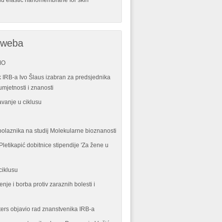
nd elastic nanomembrane for skin
 weba
MO
 IRB-a Ivo Šlaus izabran za predsjednika
mjetnosti i znanosti
vanje u ciklusu
polaznika na studij Molekularne bioznanosti
letikapić dobitnice stipendije 'Za žene u
ciklusu
enje i borba protiv zaraznih bolesti i
ters objavio rad znanstvenika IRB-a