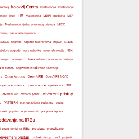
kolokvij Centra
olokvij
konferencije
konferencija
LIS
encije
linux
Matematika
MDPI
medicina
MEF
je
Međunarodni tjedan otvorenog pristupa
MICC
muzej
nacionalna knjižnica
k EOSCa
nagrada
nagrade ruđerovcima
najave
NI4OS
obelove nagrade
NSK
nove nabavke
nove tehnologije
bavijest
obavijesti
objava radova u otvorenom pristupu
zor europa
odgovorno istraživanje i inovacije
Open Access
OpenAIRE
ce
OpenAIRE NOAD
open science
rope
openscience
opensource
ORE
otvoreni pristup
otvoreni podaci
otvoreni kod
PATTERN
plan upravljanja podacima
u
podaci
popularizacija znanosti
anosti
povijesna isprava
edavanja na IRBu
pretplata
ni znanstvenici na IRBu
pretraživanje
privremeni pristup
probni pristup
profil
projekti