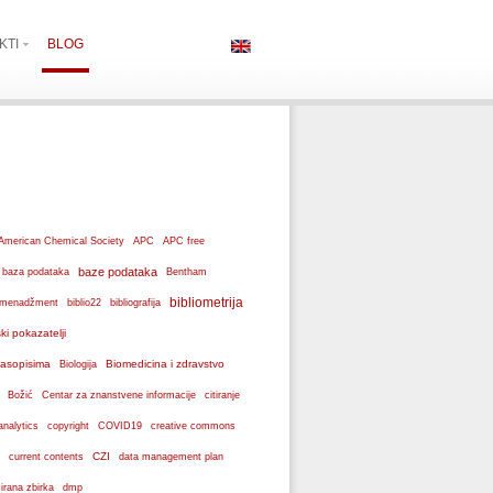
KTI
BLOG
American Chemical Society
APC
APC free
baze podataka
baza podataka
Bentham
bibliometrija
ki menadžment
biblio22
bibliografija
ski pokazatelji
 časopisima
Biomedicina i zdravstvo
Biologija
Božić
Centar za znanstvene informacije
citiranje
analytics
copyright
COVID19
creative commons
CZI
current contents
data management plan
dmp
izirana zbirka