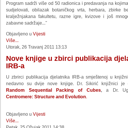
Program sadrži više od 50 radionica i predavanja na kojim
sudjelovati, obilazak botaničkog vrta, herbara, zbirke be
kralježnjakana fakultetu, razne igre, kvizove i još mno
zabavne sadržaje..."
Objavljeno u
Vijesti
Više...
Utorak, 26 Travanj 2011 13:13
Nove knjige u zbirci publikacija djel
IRB-a
U zbrirci publikacija djelatnika IRB-a smještenoj u knjižni
nedavno su dvije nove knjige. Dr. Sikirić knjižnici je
Random Sequential Packing of Cubes
,
a Dr. Uga
Centromere: Structure and Evolution
.
Objavljeno u
Vijesti
Više...
Petak, 25 Ožujak 2011 14:38