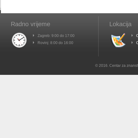
Radno vrijeme
Lokacija
Zagreb: 9:00 do 17:00
C
Rovinj: 8:00 do 16:00
C
© 2016. Centar za znanst