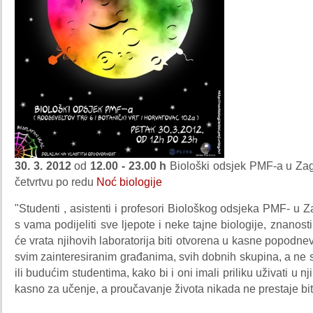
30. 3. 2012
od
12.00 - 23.00 h
Biološki odsjek PMF-a u Zag
četvrtvu po redu
Noć biologije
"Studenti , asistenti i profesori Biološkog odsjeka PMF- u Za
s vama podijeliti sve ljepote i neke tajne biologije, znanost
će vrata njihovih laboratorija biti otvorena u kasne popodne
svim zainteresiranim građanima, svih dobnih skupina, a ne
ili budućim studentima, kako bi i oni imali priliku uživati u n
kasno za učenje, a proučavanje života nikada ne prestaje biti