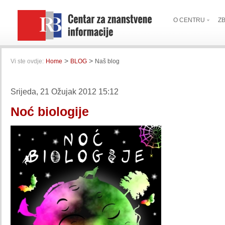
O CENTRU
Z
>
>
Vi ste ovdje:
Home
BLOG
Naš blog
Srijeda, 21 Ožujak 2012 15:12
Noć biologije