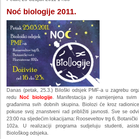
Noć biologije 2011.
Danas (petak, 25.3.) Biloški odsjek PMF-a u zagrebu orga
redu
Noć biologije
. Manifestacija je namijenjena svim 
građanima svih dobnih skupina. Biolozi će kroz radionice,
pokuse svoj znanstveni rad približiti javnosti. Sve se od
23:00 na sljedećim lokacijama: Rooseveltov trg 6, Botanički 
102a. U realizaciji programa sudjeluju studenti, asiste
Biološkog odsjeka.