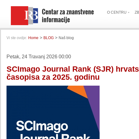
O CENTRU
Z
>
>
Vi ste ovdje:
Home
BLOG
Naš blog
Petak, 24 Travanj 2026 00:00
SCImago Journal Rank (SJR) hrvats
časopisa za 2025. godinu