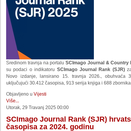
Sredinom travnja na portalu
SCImago Journal & Country
su podaci o indikatoru
SCImago Journal Rank
(SJR)
z
Novo izdanje, lansirano 15. travnja 2026., obuhvaća 3
uključujući 30.412 časopisa, 913 serija knjiga i 688 zbornika
Objavljeno u
Vijesti
Više...
Utorak, 29 Travanj 2025 00:00
SCImago Journal Rank (SJR) hrvats
časopisa za 2024. godinu