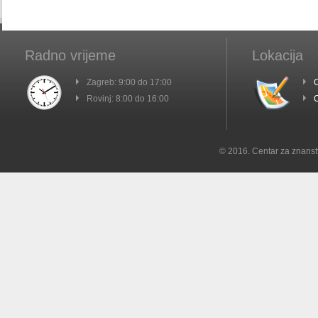
Radno vrijeme
Lokacija
Zagreb: 9:00 do 17:00
C
Rovinj: 8:00 do 16:00
C
© 2016. Centar za znanst