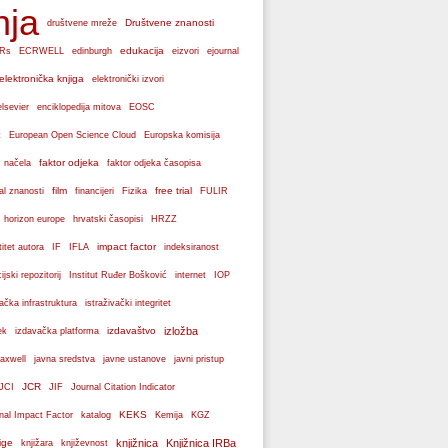
nja
Društvene znanosti
društvene mreže
edukacija
Rs
ECRWELL
edinburgh
eizvori
ejournal
elektronička knjiga
elektronički izvori
elsevier
enciklopedija mitova
EOSC
Europska komisija
t
European Open Science Cloud
faktor odjeka
 načela
faktor odjeka časopisa
film
free trial
al znanosti
financijeri
Fizika
FULIR
hrvatski časopisi
horizon europe
HRZZ
impact factor
titet autora
IF
IFLA
indeksiranost
cijski repozitorij
Institut Ruđer Bošković
internet
IOP
vačka infrastruktura
istraživački integritet
izdavaštvo
izložba
ek
izdavačka platforma
axwell
javna sredstva
javne ustanove
javni pristup
JCR
JCI
JIF
Journal Citation Indicator
KEKS
nal Impact Factor
katalog
Kemija
KGZ
ige
knjižnica
Knjižnica IRBa
knjižara
književnost