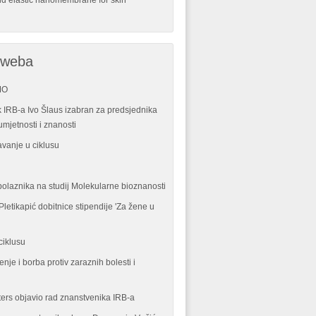
nd elastic nanomembrane for skin
 weba
MO
 IRB-a Ivo Šlaus izabran za predsjednika
mjetnosti i znanosti
vanje u ciklusu
polaznika na studij Molekularne bioznanosti
letikapić dobitnice stipendije 'Za žene u
ciklusu
enje i borba protiv zaraznih bolesti i
ters objavio rad znanstvenika IRB-a