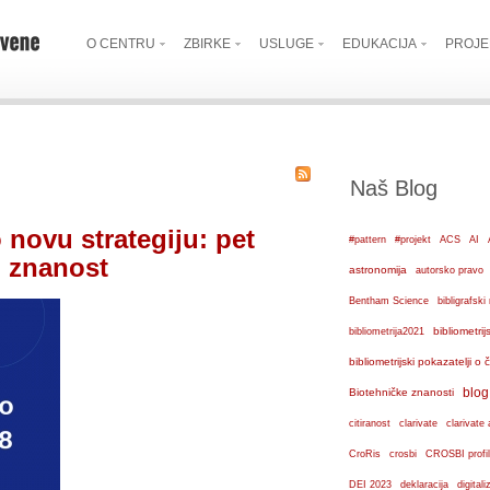
O CENTRU
ZBIRKE
USLUGE
EDUKACIJA
PROJE
Naš Blog
novu strategiju: pet
#pattern
#projekt
ACS
AI
u znanost
astronomija
autorsko pravo
Bentham Science
bibligrafs
bibliometrij
bibliometrija2021
bibliometrijski pokazatelji o
blog
Biotehničke znanosti
citiranost
clarivate
clarivate 
crosbi
CroRis
CROSBI profil
DEI 2023
deklaracija
digital