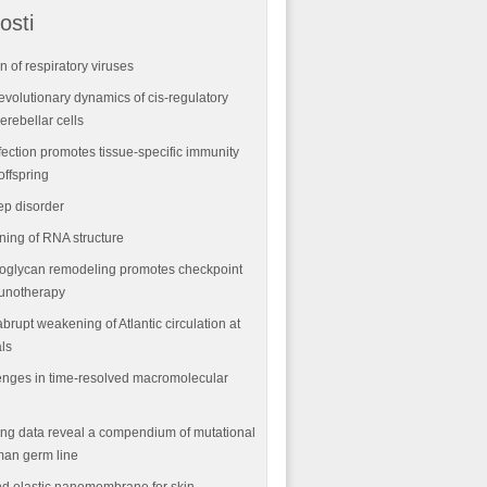
osti
n of respiratory viruses
volutionary dynamics of cis-regulatory
rebellar cells
fection promotes tissue-specific immunity
offspring
ep disorder
ning of RNA structure
oglycan remodeling promotes checkpoint
munotherapy
abrupt weakening of Atlantic circulation at
als
nges in time-resolved macromolecular
ng data reveal a compendium of mutational
man germ line