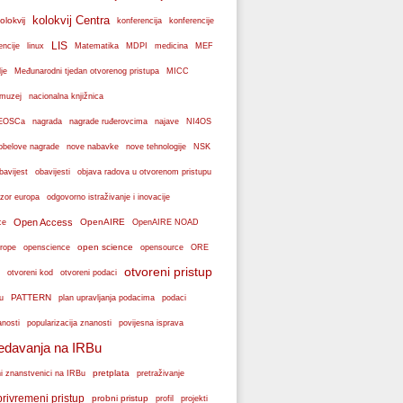
kolokvij Centra
olokvij
konferencije
konferencija
LIS
encije
linux
Matematika
MDPI
medicina
MEF
je
Međunarodni tjedan otvorenog pristupa
MICC
muzej
nacionalna knjižnica
k EOSCa
nagrada
nagrade ruđerovcima
najave
NI4OS
obelove nagrade
NSK
nove nabavke
nove tehnologije
bavijest
obavijesti
objava radova u otvorenom pristupu
zor europa
odgovorno istraživanje i inovacije
Open Access
OpenAIRE
ce
OpenAIRE NOAD
open science
rope
openscience
opensource
ORE
otvoreni pristup
otvoreni podaci
otvoreni kod
PATTERN
plan upravljanja podacima
u
podaci
popularizacija znanosti
anosti
povijesna isprava
edavanja na IRBu
pretplata
ni znanstvenici na IRBu
pretraživanje
privremeni pristup
probni pristup
profil
projekti