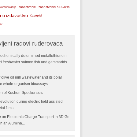
znanstvenici
znanstvenici s Ruđera
komunikacija
no izdavaštvo
časopisi
ar
ljeni radovi ruđerovaca
rochemically determined metallothionein
ild freshwater salmon fish and gammarids
 olive oil mill wastewater and its polar
ple whole-organism bioassays
n of Kochen-Specker sets
volution during electric field assisted
tal films
re on Electronic Charge Transport in 3D Ge
n an Alumina...