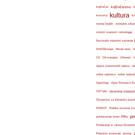
knjižničarstvo
k
knjižničari
kultura
konzorcij
lic
mental health
mentalno zdravl
ministri znanosti i tehnologije
Nacionalni tripartitni sastana
n
NI4OSEurope
Nikola tesla
OA
OA mandate
OAweek
o
objava znanstvenih radova
ob
online radionica
online radioni
OpenOrgs
Open Research Eu
otvorena znanost
OSTrails
Otvorenost za klimatsku pravd
POIROT
Politika otvorene zn
pr
predavanja izvan IRBa
Predavanje iz ciklusa Eminent
Prirodne znanosti
pristup