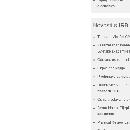
Highly conductive a
electronics
Novosti s IRB
Tribina – Mistični G
Zaslužni znanstvenik
Svjetske akademije u
Održano osmo preda
Objavljena knjiga
Predprijave za upis 
Ruđerovke Malnar i P
znanosti' 2012.
Osmo predavanje u 
Javna tribina: Cijeplj
karcinoma
Physical Review Let