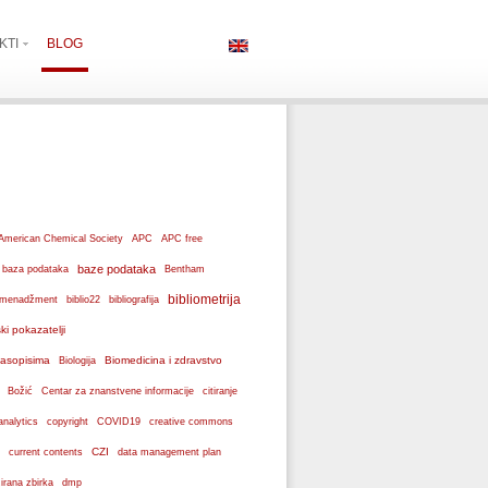
KTI
BLOG
American Chemical Society
APC
APC free
baze podataka
baza podataka
Bentham
bibliometrija
ki menadžment
biblio22
bibliografija
ski pokazatelji
 časopisima
Biomedicina i zdravstvo
Biologija
Božić
Centar za znanstvene informacije
citiranje
analytics
copyright
COVID19
creative commons
CZI
current contents
data management plan
dmp
izirana zbirka