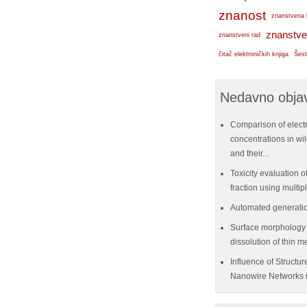
znanost
znanstvena 
znanstve
znanstveni rad
čitač elektroničkih knjiga
Šest
Nedavno objav
Comparison of elect
concentrations in w
and their...
Toxicity evaluation of
fraction using multi
Automated generatio
Surface morphology e
dissolution of thin me
Influence of Structu
Nanowire Networks i