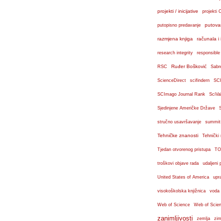
projekti / inicijative
projekti 
putova
putopisno predavanje
razmjena knjiga
računala i 
research integrity
responsible
Ruđer Bošković
RSC
Sabr
ScienceDirect
scifindern
SC
SCImago Journal Rank
SciVa
Sjedinjene Američke Države
stručno usavršavanje
summit
Tehničke znanosti
Tehnički
Tjedan otvorenog pristupa
TO
troškovi objave rada
udaljeni 
United States of America
upr
visokoškolska knjižnica
voda
Web of Science
Web of Scien
zanimljivosti
zemlja
zim