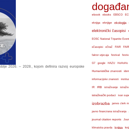
događa
ebook
ebooks
EBSCO
EC
eknjige
ekologija
eknjiga
elektronički časopisi
EOSC National Tripartite Even
ečasopisi
ečitač
FAIR
FAIR
faktor utjecaja
festival
festiv
G7
google
HAZU
HoHoHo
oblje 2026. – 2028., kojom definira razvoj europske
Humanističke znanosti
iden
institu
informacijske znanosti
IRB
IR
istraživanje
istraži
istraživački podaci
ivan sup
izobrazba
james clerk m
javno financirana istraživanja
journal citation reports
Jour
knjiga
knj
klimatska pravda