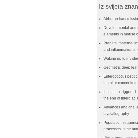
Iz svijeta znan
Airborne transmissio
Developmental and e
elements in mouse ce
Prenatal maternal in
and inflammation in 
Waking up to my sle
Geometric deep lear
Enterococcus peptid
inhibitor cancer im
Insolation triggered 
the end of interglaci
Advances and challe
crystallography
Population sequenci
processes in the hu