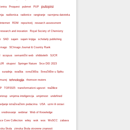
putopisi
Centra
Proquest
pubmet
PUP
nja
radionica
radionice
rangiranje
razmjena datoteka
internet
RDM
repozitorij
research assessment
 research and inovation
Royal Society of Chemistry
e
SAD
sajam
sajam knjiga
scholarly publishing
Imago
SCImago Journal & Country Rank
scopus
l
semantički web
shibboleth
SJCR
SJR
skupovi
Springer Nature
Srce DEI 2023
svašta
suradnja
sveučilišta
Sveučilište u Splitu
tehnologija
 muzej
thomson reuters
tražilice
P
TOP2025
transformativni ugovori
pristup
umjetna inteligencija
umjetnost
undefined
avljanje istraživačkim podacima
USA
uzmi ili ostavi
webinar
vrednovanje
Web of Knowledge
wos
ce Core Collection
wiley
wok
WoSCC
zabava
ska škola
zimska škola otvorene znanosti