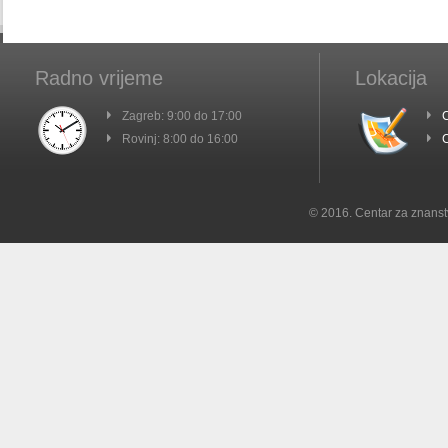
Radno vrijeme
Lokacija
Zagreb: 9:00 do 17:00
C
Rovinj: 8:00 do 16:00
C
© 2016. Centar za znanst