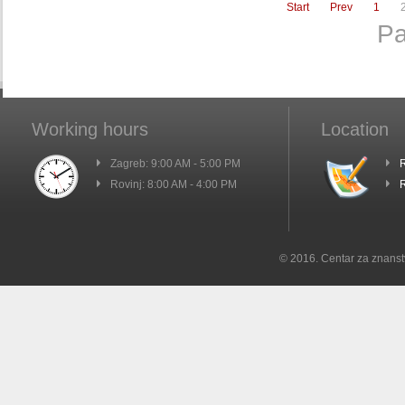
Start
Prev
1
Pa
Working hours
Location
Zagreb: 9:00 AM - 5:00 PM
R
Rovinj: 8:00 AM - 4:00 PM
R
© 2016. Centar za znanst