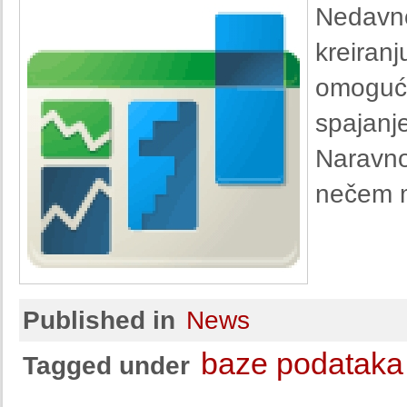
Nedavno
kreiran
omoguća
spajanje
Naravno
nečem m
Published in
News
baze podataka
Tagged under