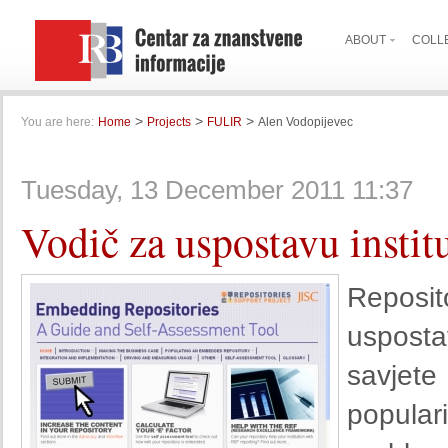
ABOUT
COLL
>
>
>
You are here:
Home
Projects
FULIR
Alen Vodopijevec
Tuesday, 13 December 2011 11:37
Vodič za uspostavu instit
Reposit
uspostav
savjete
popular